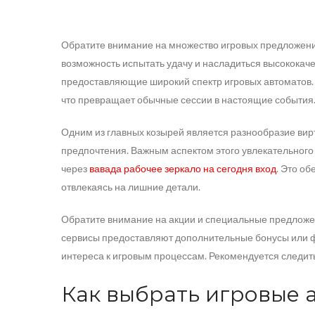
Обратите внимание на множество игровых предложений
возможность испытать удачу и насладиться высококач
предоставляющие широкий спектр игровых автоматов. 
что превращает обычные сессии в настоящие события
Одним из главных козырей является разнообразие вирт
предпочтения. Важным аспектом этого увлекательного
через
вавада рабочее зеркало на сегодня вход
. Это о
отвлекаясь на лишние детали.
Обратите внимание на акции и специальные предложе
сервисы предоставляют дополнительные бонусы или ф
интереса к игровым процессам. Рекомендуется следи
Как выбрать игровые 