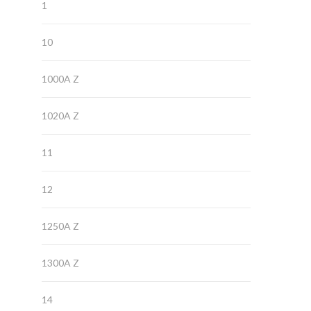
1
10
1000A Z
1020A Z
11
12
1250A Z
1300A Z
14