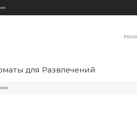
.om
PROD
оматы для Развлечений
ized