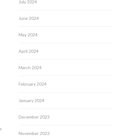
July 2024
June 2024
May 2024
April 2024
March 2024
February 2024
January 2024
December 2023
о
November 2023