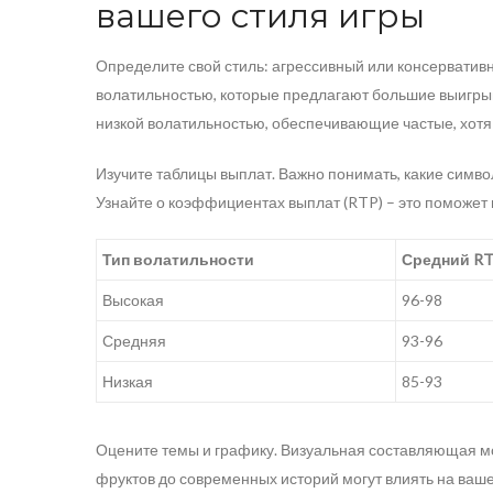
вашего стиля игры
Определите свой стиль: агрессивный или консервативн
волатильностью, которые предлагают большие выигрыш
низкой волатильностью, обеспечивающие частые, хот
Изучите таблицы выплат. Важно понимать, какие симво
Узнайте о коэффициентах выплат (RTP) – это поможет 
Тип волатильности
Средний RT
Высокая
96-98
Средняя
93-96
Низкая
85-93
Оцените темы и графику. Визуальная составляющая мо
фруктов до современных историй могут влиять на ваше