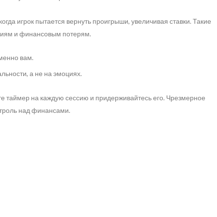
 когда игрок пытается вернуть проигрыши, увеличивая ставки. Такие
виям и финансовым потерям.
менно вам.
льности, а не на эмоциях.
те таймер на каждую сессию и придерживайтесь его. Чрезмерное
нтроль над финансами.