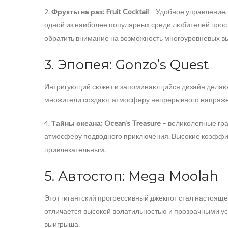
2.
Фрукты на раз: Fruit Cocktail
– Удобное управление,
одной из наиболее популярных среди любителей прос
обратить внимание на возможность многоуровневых в
3. Эпопея: Gonzo’s Quest
Интригующий сюжет и запоминающийся дизайн делают
множители создают атмосферу непрерывного напряжени
4.
Тайны океана: Ocean’s Treasure
– великолепные гр
атмосферу подводного приключения. Высокие коэффиц
привлекательным.
5. Автостоп: Mega Moolah
Этот гигантский прогрессивный джекпот стал настоящ
отличается высокой волатильностью и прозрачными ус
выигрыша.