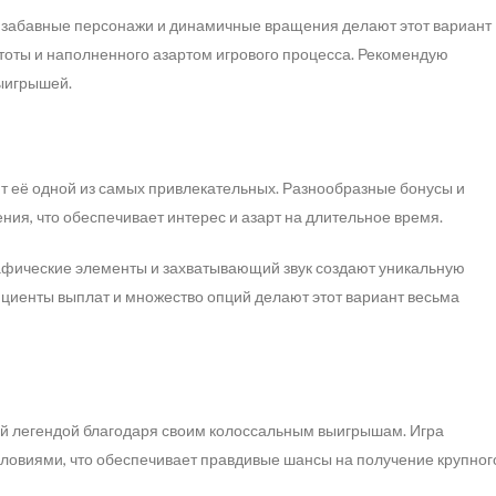
 забавные персонажи и динамичные вращения делают этот вариант
тоты и наполненного азартом игрового процесса. Рекомендую
ыигрышей.
 её одной из самых привлекательных. Разнообразные бонусы и
я, что обеспечивает интерес и азарт на длительное время.
афические элементы и захватывающий звук создают уникальную
иенты выплат и множество опций делают этот вариант весьма
ей легендой благодаря своим колоссальным выигрышам. Игра
ловиями, что обеспечивает правдивые шансы на получение крупног