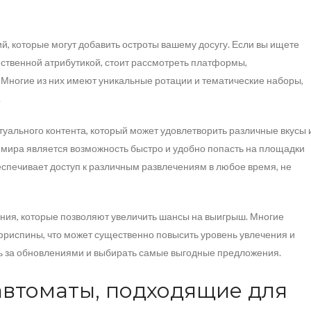
, которые могут добавить остроты вашему досугу. Если вы ищете
ественной атрибутикой, стоит рассмотреть платформы,
Многие из них имеют уникальные ротации и тематические наборы,
.
уального контента, который может удовлетворить различные вкусы 
 мира является возможность быстро и удобно попасть на площадки
беспечивает доступ к различным развлечениям в любое время, не
ния, которые позволяют увеличить шансы на выигрыш. Многие
риспины, что может существенно повысить уровень увлечения и
ть за обновлениями и выбирать самые выгодные предложения.
автоматы, подходящие для