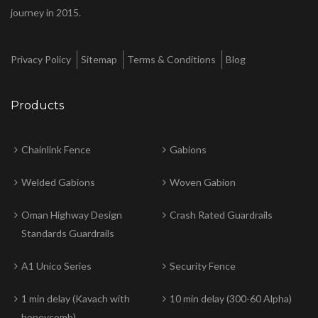
journey in 2015.
Privacy Policy
Sitemap
Terms & Conditions
Blog
Products
Chainlink Fence
Gabions
Welded Gabions
Woven Gabion
Oman Highway Design
Crash Rated Guardrails
Standards Guardrails
A1 Unico Series
Security Fence
1 min delay (Kavach with
10 min delay (300-60 Alpha)
honeycomb)