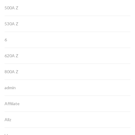
500A Z
530A Z
6
620A Z
800A Z
admin
Affiliate
Allz