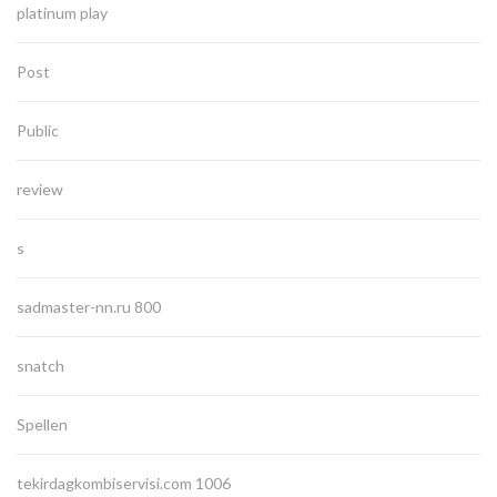
platinum play
Post
Public
review
s
sadmaster-nn.ru 800
snatch
Spellen
tekirdagkombiservisi.com 1006