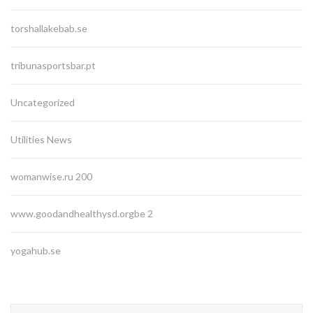
torshallakebab.se
tribunasportsbar.pt
Uncategorized
Utilities News
womanwise.ru 200
www.goodandhealthysd.orgbe 2
yogahub.se