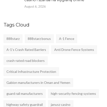
August 6, 2026
Tags Cloud
888starz
888starz bonus
A-1 Fence
A-1’s Crash Rated Barriers
Anti Drone Fence Systems
crash-rated road blockers
Critical Infrastructure Protection
Gabion manufacturers in Oman and Yemen
guard rail manufacturers
high-security fencing systems
highway safety guardrail
janusz casino