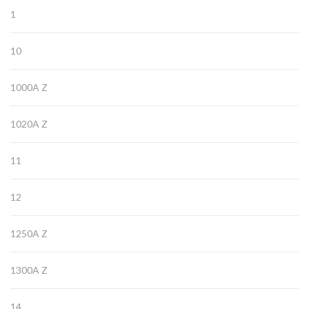
1
10
1000A Z
1020A Z
11
12
1250A Z
1300A Z
14