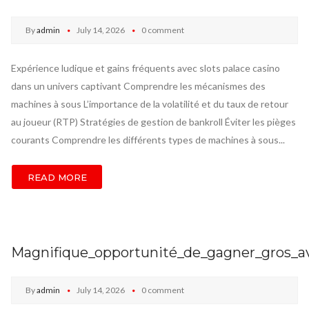
By
admin
July 14, 2026
0 comment
Expérience ludique et gains fréquents avec slots palace casino
dans un univers captivant Comprendre les mécanismes des
machines à sous L’importance de la volatilité et du taux de retour
au joueur (RTP) Stratégies de gestion de bankroll Éviter les pièges
courants Comprendre les différents types de machines à sous...
READ MORE
Magnifique_opportunité_de_gagner_gros_av
By
admin
July 14, 2026
0 comment