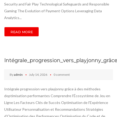
Security and Fair Play Technological Safeguards and Responsible
Gaming The Evolution of Payment Options Leveraging Data
Analytics...
READ MORE
Intégrale_progression_vers_playjonny_grâ
By
admin
July 14, 2026
0 comment
Intégrale progression vers playjonny grâce à des méthodes
doptimisation performantes Comprendre l'Écosystème de Jeu en
Ligne Les Facteurs Clés de Succès Optimisation de l'Expérience
Utilisateur Personnalisation et Recommandations Stratégies
d'Optimisation des Performances Optimisation du Code et de