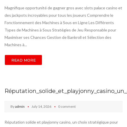
Magnifique opportunité de gagner gros avec slots palace casino et
des jackpots incroyables pour tous les joueurs Comprendre le
Fonctionnement des Machines à Sous en Ligne Les Différents
Types de Machines à Sous Stratégies de Jeu Responsable pour
Maximiser ses Chances Gestion de Bankroll et Sélection des
Machines à...
READ MORE
Réputation_solide_et_playjonny_casino_un_
By
admin
July 14, 2026
0 comment
Réputation solide et playjonny casino, un choix stratégique pour