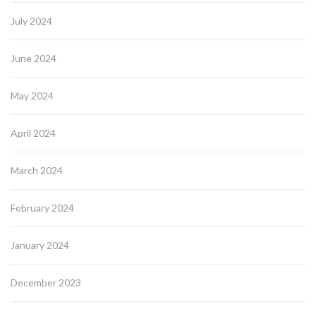
July 2024
June 2024
May 2024
April 2024
March 2024
February 2024
January 2024
December 2023