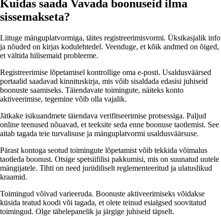
Kuidas saada Vavada boonuseid ilma
sissemakseta?
Liituge mänguplatvormiga, täites registreerimisvormi. Üksikasjalik info
ja nõuded on kirjas kodulehtedel. Veenduge, et kõik andmed on õiged,
et vältida hilisemaid probleeme.
Registreerimise lõpetamisel kontrollige oma e-posti. Usaldusväärsed
portaalid saadavad kinnituskirja, mis võib sisaldada edasisi juhiseid
boonuste saamiseks. Täiendavate toimingute, näiteks konto
aktiveerimise, tegemine võib olla vajalik.
Jätkake isikuandmete täiendava verifitseerimise protsessiga. Paljud
online teenused nõuavad, et teeksite seda enne boonuse taotlemist. See
aitab tagada teie turvalisuse ja mänguplatvormi usaldusväärsuse.
Pärast kontoga seotud toimingute lõpetamist võib tekkida võimalus
taotleda boonust. Otsige spetsiifilisi pakkumisi, mis on suunatud uutele
mängijatele. Tihti on need juriidiliselt reglementeeritud ja ulatuslikud
kraamid.
Toimingud võivad varieeruda. Boonuste aktiveerimiseks võidakse
küsida teatud koodi või tagada, et olete teinud esialgsed soovitatud
toimingud. Olge tähelepanelik ja järgige juhiseid täpselt.