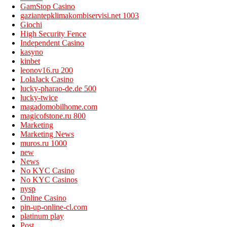
GamStop Casino
gaziantepklimakombiservisi.net 1003
Giochi
High Security Fence
Independent Casino
kasyno
kinbet
leonov16.ru 200
LolaJack Casino
lucky-pharao-de.de 500
lucky-twice
magadomobilhome.com
magicofstone.ru 800
Marketing
Marketing News
muros.ru 1000
new
News
No KYC Casino
No KYC Casinos
nysp
Online Casino
pin-up-online-cl.com
platinum play
Post