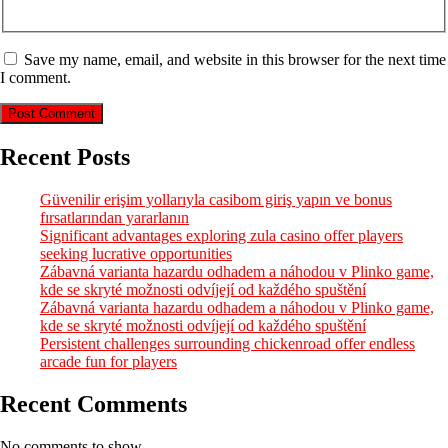
Save my name, email, and website in this browser for the next time
I comment.
Recent Posts
Güvenilir erişim yollarıyla casibom giriş yapın ve bonus
fırsatlarından yararlanın
Significant advantages exploring zula casino offer players
seeking lucrative opportunities
Zábavná varianta hazardu odhadem a náhodou v Plinko game,
kde se skryté možnosti odvíjejí od každého spuštění
Zábavná varianta hazardu odhadem a náhodou v Plinko game,
kde se skryté možnosti odvíjejí od každého spuštění
Persistent challenges surrounding chickenroad offer endless
arcade fun for players
Recent Comments
No comments to show.