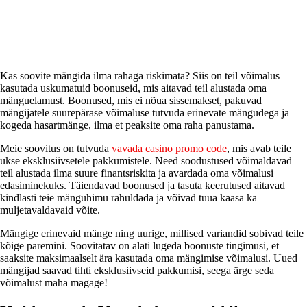
Kas soovite mängida ilma rahaga riskimata? Siis on teil võimalus
kasutada uskumatuid boonuseid, mis aitavad teil alustada oma
mänguelamust. Boonused, mis ei nõua sissemakset, pakuvad
mängijatele suurepärase võimaluse tutvuda erinevate mängudega ja
kogeda hasartmänge, ilma et peaksite oma raha panustama.
Meie soovitus on tutvuda
vavada casino promo code
, mis avab teile
ukse eksklusiivsetele pakkumistele. Need soodustused võimaldavad
teil alustada ilma suure finantsriskita ja avardada oma võimalusi
edasiminekuks. Täiendavad boonused ja tasuta keerutused aitavad
kindlasti teie mänguhimu rahuldada ja võivad tuua kaasa ka
muljetavaldavaid võite.
Mängige erinevaid mänge ning uurige, millised variandid sobivad teile
kõige paremini. Soovitatav on alati lugeda boonuste tingimusi, et
saaksite maksimaalselt ära kasutada oma mängimise võimalusi. Uued
mängijad saavad tihti eksklusiivseid pakkumisi, seega ärge seda
võimalust maha magage!