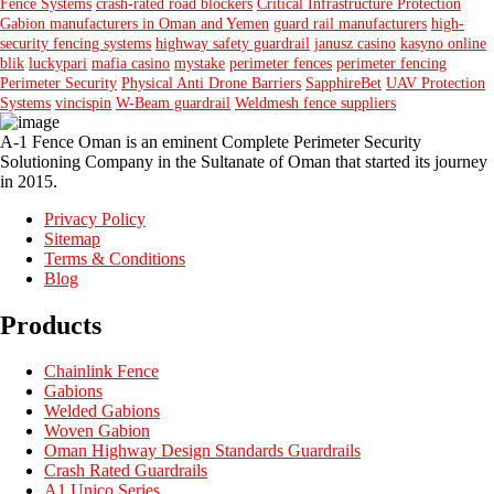
Fence Systems
crash-rated road blockers
Critical Infrastructure Protection
Gabion manufacturers in Oman and Yemen
guard rail manufacturers
high-
security fencing systems
highway safety guardrail
janusz casino
kasyno online
blik
luckypari
mafia casino
mystake
perimeter fences
perimeter fencing
Perimeter Security
Physical Anti Drone Barriers
SapphireBet
UAV Protection
Systems
vincispin
W-Beam guardrail
Weldmesh fence suppliers
A-1 Fence Oman is an eminent Complete Perimeter Security
Solutioning Company in the Sultanate of Oman that started its journey
in 2015.
Privacy Policy
Sitemap
Terms & Conditions
Blog
Products
Chainlink Fence
Gabions
Welded Gabions
Woven Gabion
Oman Highway Design Standards Guardrails
Crash Rated Guardrails
A1 Unico Series