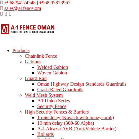
+968 94174548
|
+968 95823967
sales@a1fence.om
Products
Chainlink Fence
Gabions
Welded Gabion
Woven Gabion
Guard Rail
Oman Highway Design Standards Guardrails
Crash Rated Guardrails
Weld Mesh System
A1 Unico Series
Security Fence
High Security Fences & Barriers
1 min delay (Kavach with honeycomb)
10 min delay (300-60 Alpha)
A-1 Alcazar AVB (Anti-Vehicle Barrier)
Bollards