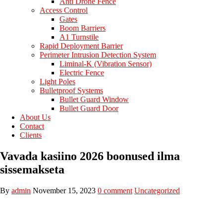
Anti Drone Fence
Access Control
Gates
Boom Barriers
A1 Turnstile
Rapid Deployment Barrier
Perimeter Intrusion Detection System
Liminal-K (Vibration Sensor)
Electric Fence
Light Poles
Bulletproof Systems
Bullet Guard Window
Bullet Guard Door
About Us
Contact
Clients
Vavada kasiino 2026 boonused ilma
sissemakseta
By
admin
November 15, 2023
0 comment
Uncategorized