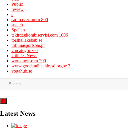
Public
review
s
sadmaster-nn.ru 800
snatch
Spellen
tekirdagkombiservisi.com 1006
torshallakebab.se
tribunasportsbar.pt
Uncategorized
Utilities News
womanwise.ru 200
www.goodandhealthysd.orgbe 2
yogahub.se
Latest News