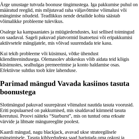
Ärge unustage tutvuda boonuse tingimustega. Iga pakkumise puhul on
määratud reeglid, mis mõjutavad raha väljavõtmise võimalusi või
mängimise nõudeid. Teadlikkus nende detailide kohta säästab
võimalikke probleeme tulevikus.
Osalege ka kampaaniates ja müügiedendustes, kui sellised toimingud
on saadaval. Sageli pakuvad platvormid lisatoetusi või eripakkumisi
aktiivsetele mängijatele, mis võivad suurendada teie kasu.
Kui tekib probleeme või küsimusi, võtke ühendust
klienditeenindusega. Olemasolev abikeskus võib aidata teid kõigis
küsimustes, sealhulgas premeerimise ja konto haldamise osas.
Efektiivne suhtlus toob kiire lahenduse.
Parimad mängud Vavada kasiinos tasuta
boonustega
Slotimängud pakuvad suurepärast võimalust nautida tasuta voorusid.
Eriti populaarsed on pakkumised, mis sisaldavad kümneid tasuta
keerutusi. Proovi näiteks “Starburst”, mis on tuntud oma erksate
värvide ja lihtsate mängureeglite poolest.
Kaardi mängud, nagu blackjack, avavad ukse strateegilisele
mängimisele. Tasuta kihlvedudega saad harjutada oma oskusi ja