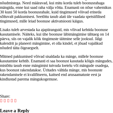
nõudmistega. Need määravad, kui mitu korda tuleb boonusrahaga
mängida, enne kui saad raha välja võtta. Enamasti on nõue vahemikus
30 kuni 50 korda boonusrahale, kuid tingimused võivad erineda
sõltuvalt pakkumisest. Seetõttu tasub alati üle vaadata spetsiifilised
tingimused, mille leiad boonuse aktivatsiooni käigus.
Lisaks tuleb arvestada ka ajapiiranguid, mis võivad kehtida boonuse
kasutamisele. Näiteks, kui ühe boonuse läbimängimise tähtaeg on 14
päeva, siis on vajalik kõik tingimuste täitmine selle jooksul. Jälgi
kalendrit ja planeeri mängimine, et olla kindel, et jõuad vajalikud
nõuded täita õigeaegselt.
Mitmed pakkumised võivad sisaldada ka mänge, millele boonuse
kasutamine kehtib. Enamasti ei saa boonust kasutada kõigis mängudes,
mistõttu tasub enne mängimist tutvuda loetelu või mängude osadega,
kus boonust rakendatakse. Üritades vältida mänge, mis boonuste
rakendamisele ei kvalifitseeru, kaitsed end arusaamatuste eest ja
kindlustad parema mängukogemuse.
Share:
Leave a Reply