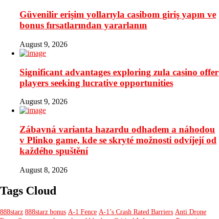
Güvenilir erişim yollarıyla casibom giriş yapın ve
bonus fırsatlarından yararlanın
August 9, 2026
Significant advantages exploring zula casino offer
players seeking lucrative opportunities
August 9, 2026
Zábavná varianta hazardu odhadem a náhodou
v Plinko game, kde se skryté možnosti odvíjejí od
každého spuštění
August 8, 2026
Tags Cloud
888starz
888starz bonus
A-1 Fence
A-1’s Crash Rated Barriers
Anti Drone