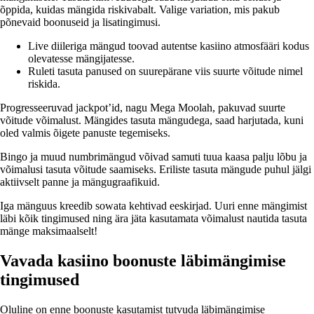
õppida, kuidas mängida riskivabalt. Valige variation, mis pakub
põnevaid boonuseid ja lisatingimusi.
Live diileriga mängud toovad autentse kasiino atmosfääri kodus
olevatesse mängijatesse.
Ruleti tasuta panused on suurepärane viis suurte võitude nimel
riskida.
Progresseeruvad jackpot’id, nagu Mega Moolah, pakuvad suurte
võitude võimalust. Mängides tasuta mängudega, saad harjutada, kuni
oled valmis õigete panuste tegemiseks.
Bingo ja muud numbrimängud võivad samuti tuua kaasa palju lõbu ja
võimalusi tasuta võitude saamiseks. Eriliste tasuta mängude puhul jälgi
aktiivselt panne ja mängugraafikuid.
Iga mänguus kreedib sowata kehtivad eeskirjad. Uuri enne mängimist
läbi kõik tingimused ning ära jäta kasutamata võimalust nautida tasuta
mänge maksimaalselt!
Vavada kasiino boonuste läbimängimise
tingimused
Oluline on enne boonuste kasutamist tutvuda läbimängimise