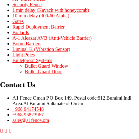
Security Fence
1 min delay (Kavach with honeycomb)
10 min delay (300-60 Alpha)
Gates
Rapid Deployment Barrier
Bollards
A-1 Alcazar AVB (Anti-Vehicle Barrier)
Boom Barriers
Liminal-K (Vibration Sensor)
Light Poles
Bulletproof Systems
Bullet Guard Window
Bullet Guard Door
Contact Us
A1 Fence Oman P.O Box 149. Postal code:512 Buraimi Indl
Area.Al Buraimi Sultanate of Oman
+968 94174548
+968 95823967
sales@a1fence.om