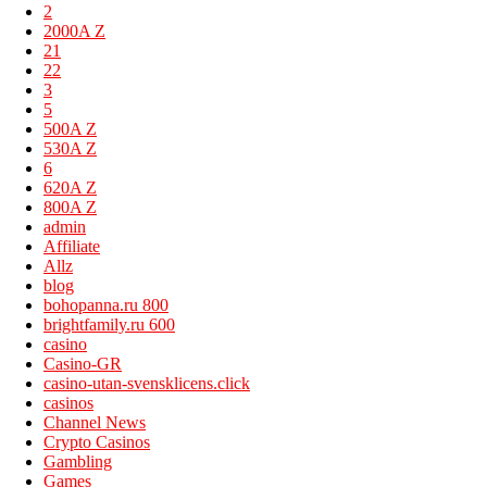
2
2000A Z
21
22
3
5
500A Z
530A Z
6
620A Z
800A Z
admin
Affiliate
Allz
blog
bohopanna.ru 800
brightfamily.ru 600
casino
Casino-GR
casino-utan-svensklicens.click
casinos
Channel News
Crypto Casinos
Gambling
Games