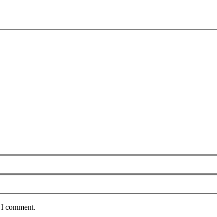
e I comment.