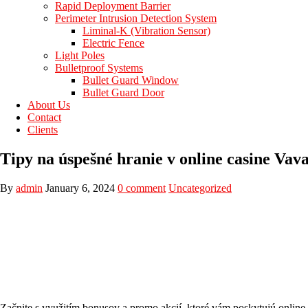
Rapid Deployment Barrier
Perimeter Intrusion Detection System
Liminal-K (Vibration Sensor)
Electric Fence
Light Poles
Bulletproof Systems
Bullet Guard Window
Bullet Guard Door
About Us
Contact
Clients
Tipy na úspešné hranie v online casine Vav
By
admin
January 6, 2024
0 comment
Uncategorized
Začnite s využitím bonusov a promo akcií, ktoré vám poskytujú online 