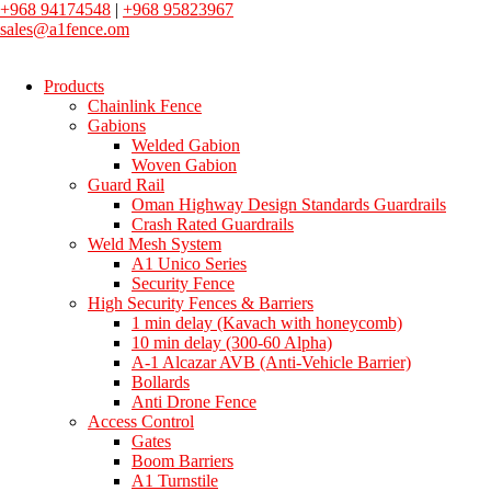
+968 94174548
|
+968 95823967
sales@a1fence.om
Products
Chainlink Fence
Gabions
Welded Gabion
Woven Gabion
Guard Rail
Oman Highway Design Standards Guardrails
Crash Rated Guardrails
Weld Mesh System
A1 Unico Series
Security Fence
High Security Fences & Barriers
1 min delay (Kavach with honeycomb)
10 min delay (300-60 Alpha)
A-1 Alcazar AVB (Anti-Vehicle Barrier)
Bollards
Anti Drone Fence
Access Control
Gates
Boom Barriers
A1 Turnstile