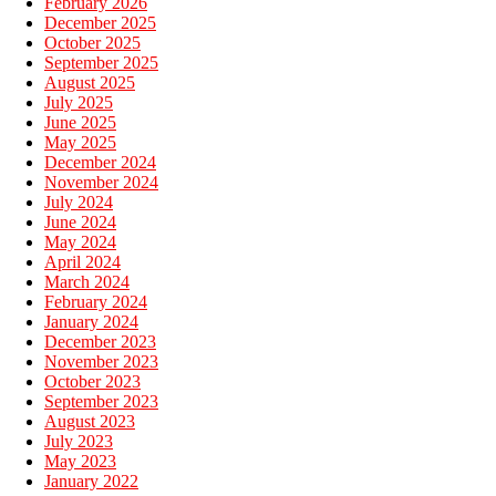
February 2026
December 2025
October 2025
September 2025
August 2025
July 2025
June 2025
May 2025
December 2024
November 2024
July 2024
June 2024
May 2024
April 2024
March 2024
February 2024
January 2024
December 2023
November 2023
October 2023
September 2023
August 2023
July 2023
May 2023
January 2022