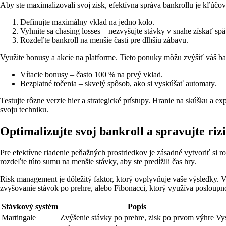
Aby ste maximalizovali svoj zisk, efektívna správa bankrollu je kľúčov
Definujte maximálny vklad na jedno kolo.
Vyhnite sa chasing losses – nezvyšujte stávky v snahe získať spä
Rozdeľte bankroll na menšie časti pre dlhšiu zábavu.
Využite bonusy a akcie na platforme. Tieto ponuky môžu zvýšiť váš ba
Vítacie bonusy – často 100 % na prvý vklad.
Bezplatné točenia – skvelý spôsob, ako si vyskúšať automaty.
Testujte rôzne verzie hier a strategické prístupy. Hranie na skúšku a 
svoju techniku.
Optimalizujte svoj bankroll a spravujte riz
Pre efektívne riadenie peňažných prostriedkov je zásadné vytvoriť si ro
rozdeľte túto sumu na menšie stávky, aby ste predĺžili čas hry.
Risk management je dôležitý faktor, ktorý ovplyvňuje vaše výsledky. V
zvyšovanie stávok po prehre, alebo Fibonacci, ktorý využíva posloupno
Stávkový systém
Popis
Martingale
Zvýšenie stávky po prehre, zisk po prvom výhre
Vys