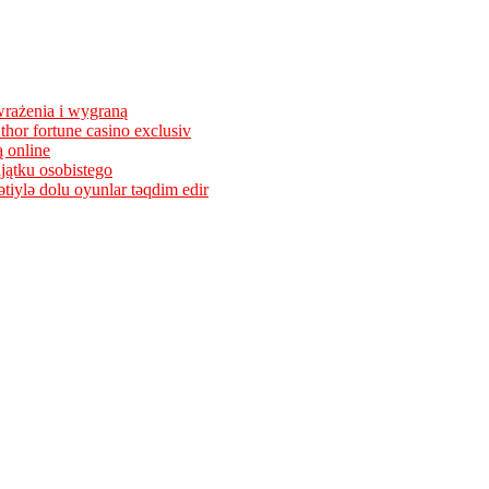
wrażenia i wygraną
 thor fortune casino exclusiv
 online
jątku osobistego
sətiylə dolu oyunlar təqdim edir