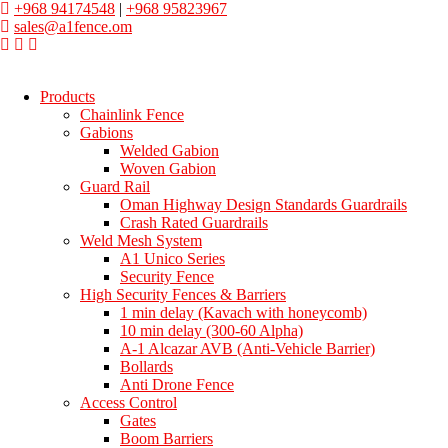
+968 94174548
|
+968 95823967
sales@a1fence.om
Products
Chainlink Fence
Gabions
Welded Gabion
Woven Gabion
Guard Rail
Oman Highway Design Standards Guardrails
Crash Rated Guardrails
Weld Mesh System
A1 Unico Series
Security Fence
High Security Fences & Barriers
1 min delay (Kavach with honeycomb)
10 min delay (300-60 Alpha)
A-1 Alcazar AVB (Anti-Vehicle Barrier)
Bollards
Anti Drone Fence
Access Control
Gates
Boom Barriers