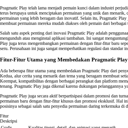
Pragmatic Play telah lama menjadi pemain kunci dalam industri perjudi
terus berupaya untuk menciptakan permainan yang unik dan menarik, 
permainan yang lebih beragam dan inovatif. Selain itu, Pragmatic Pla
membuat permainan mereka mudah diakses oleh pemain dari berbagai 
Salah satu aspek penting dari inovasi Pragmatic Play adalah penggu
mengunduh atau menginstal aplikasi tambahan. Ini sangat menguntungka
Play juga terus mengembangkan permainan dengan fitur-fitur baru se
seru. Perusahaan ini juga sangat memperhatikan regulasi dan standar i
Fitur-Fitur Utama yang Membedakan Pragmatic Play
Ada beberapa fitur utama yang membedakan Pragmatic Play dari penye
Kedua, alur cerita yang menarik dan tema yang beragam membuat setia
Keempat, kompatibilitas dengan berbagai perangkat dan platform mem
tenang. Pragmatic Play juga dikenal karena dukungan pelanggannya ya
Pragmatic Play juga secara aktif berpartisipasi dalam promosi dan 
permainan baru dengan fitur-fitur khusus dan promosi eksklusif. H
posisinya sebagai salah satu penyedia permainan daring terkemuka di d
Fitur
Deskripsi
Grafis
Kualitas tinggi, detail, dan animasi yang menarik.