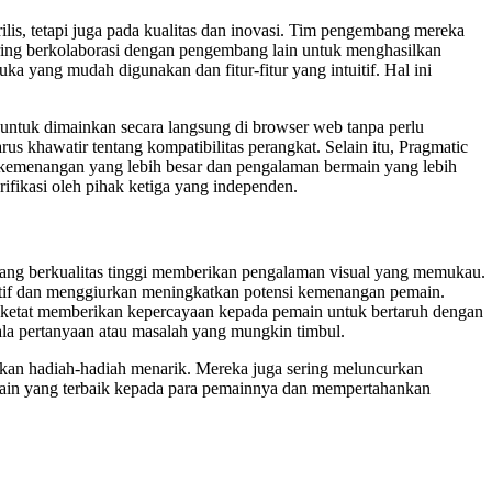
ilis, tetapi juga pada kualitas dan inovasi. Tim pengembang mereka
ering berkolaborasi dengan pengembang lain untuk menghasilkan
 yang mudah digunakan dan fitur-fitur yang intuitif. Hal ini
untuk dimainkan secara langsung di browser web tanpa perlu
 khawatir tentang kompatibilitas perangkat. Selain itu, Pragmatic
 kemenangan yang lebih besar dan pengalaman bermain yang lebih
ifikasi oleh pihak ketiga yang independen.
 yang berkualitas tinggi memberikan pengalaman visual yang memukau.
ovatif dan menggiurkan meningkatkan potensi kemenangan pemain.
g ketat memberikan kepercayaan kepada pemain untuk bertaruh dengan
la pertanyaan atau masalah yang mungkin timbul.
gkan hadiah-hadiah menarik. Mereka juga sering meluncurkan
main yang terbaik kepada para pemainnya dan mempertahankan