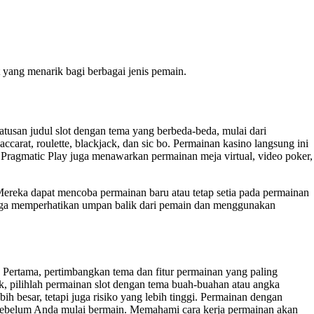
 yang menarik bagi berbagai jenis pemain.
atusan judul slot dengan tema yang berbeda-beda, mulai dari
carat, roulette, blackjack, dan sic bo. Permainan kasino langsung ini
 Pragmatic Play juga menawarkan permainan meja virtual, video poker,
reka dapat mencoba permainan baru atau tetap setia pada permainan
ni juga memperhatikan umpan balik dari pemain dan menggunakan
ertama, pertimbangkan tema dan fitur permainan yang paling
k, pilihlah permainan slot dengan tema buah-buahan atau angka
h besar, tetapi juga risiko yang lebih tinggi. Permainan dengan
us sebelum Anda mulai bermain. Memahami cara kerja permainan akan