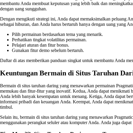
membantu Anda membuat keputusan yang lebih baik dan meningkatkan 
dengan uang sungguhan.
Dengan mengikuti strategi ini, Anda dapat memaksimalkan peluang A
sebagai hiburan, dan Anda harus bertaruh hanya dengan uang yang A
Pilih permainan berdasarkan tema yang menarik.
Perhatikan tingkat volatilitas permainan.
Pelajari aturan dan fitur bonus.
Gunakan fitur demo sebelum bertaruh.
Daftar di atas memberikan panduan singkat untuk membantu Anda mem
Keuntungan Bermain di Situs Taruhan Da
Bermain di situs taruhan daring yang menawarkan permainan Pragmati
memukau dan fitur-fitur yang inovatif. Kedua, Anda dapat menikmati 
Anda lebih banyak kesempatan untuk menang. Ketiga, Anda dapat bert
informasi pribadi dan keuangan Anda. Keempat, Anda dapat menikmat
timbul.
Selain itu, bermain di situs taruhan daring yang menawarkan Pragmat
menggunakan perangkat seluler atau komputer Anda. Anda juga dapat m