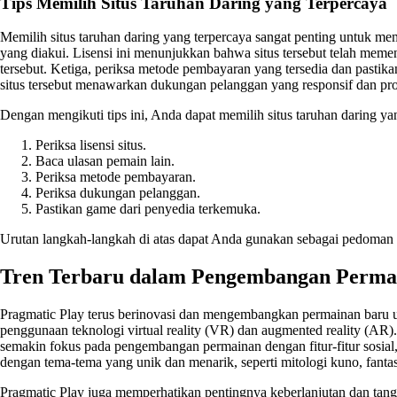
Tips Memilih Situs Taruhan Daring yang Terpercaya
Memilih situs taruhan daring yang terpercaya sangat penting untuk me
yang diakui. Lisensi ini menunjukkan bahwa situs tersebut telah meme
tersebut. Ketiga, periksa metode pembayaran yang tersedia dan past
situs tersebut menawarkan dukungan pelanggan yang responsif dan prof
Dengan mengikuti tips ini, Anda dapat memilih situs taruhan daring
Periksa lisensi situs.
Baca ulasan pemain lain.
Periksa metode pembayaran.
Periksa dukungan pelanggan.
Pastikan game dari penyedia terkemuka.
Urutan langkah-langkah di atas dapat Anda gunakan sebagai pedoman d
Tren Terbaru dalam Pengembangan Permai
Pragmatic Play terus berinovasi dan mengembangkan permainan baru u
penggunaan teknologi virtual reality (VR) dan augmented reality (AR)
semakin fokus pada pengembangan permainan dengan fitur-fitur sosi
dengan tema-tema yang unik dan menarik, seperti mitologi kuno, fantasi
Pragmatic Play juga memperhatikan pentingnya keberlanjutan dan tangg