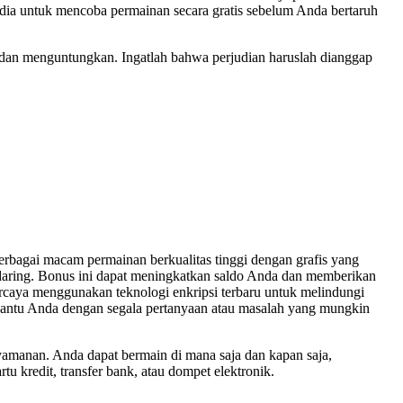
a untuk mencoba permainan secara gratis sebelum Anda bertaruh
dan menguntungkan. Ingatlah bahwa perjudian haruslah dianggap
rbagai macam permainan berkualitas tinggi dengan grafis yang
n daring. Bonus ini dapat meningkatkan saldo Anda dan memberikan
rcaya menggunakan teknologi enkripsi terbaru untuk melindungi
bantu Anda dengan segala pertanyaan atau masalah yang mungkin
yamanan. Anda dapat bermain di mana saja dan kapan saja,
 kredit, transfer bank, atau dompet elektronik.