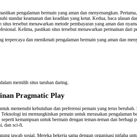
mastikan pengalaman bermain yang aman dan menyenangkan. Pertama, past
nuhi standar keamanan dan keadilan yang ketat. Kedua, baca ulasan dar
ikan situs tersebut menawarkan metode pembayaran yang aman dan nya
esional. Kelima, pastikan situs tersebut menawarkan permainan dari p
 yang terpercaya dan menikmati pengalaman bermain yang aman dan me
alam memilih situs taruhan daring.
nan Pragmatic Play
ntuk memenuhi kebutuhan dan preferensi pemain yang terus berubah. 
. Teknologi ini memungkinkan pemain untuk merasakan pengalaman bermai
al, seperti kemampuan untuk bermain dengan teman-teman dan berbag
, dan sci-fi.
ung jawab sosial. Mereka bekerja sama dengan organisasi nirlaba untu