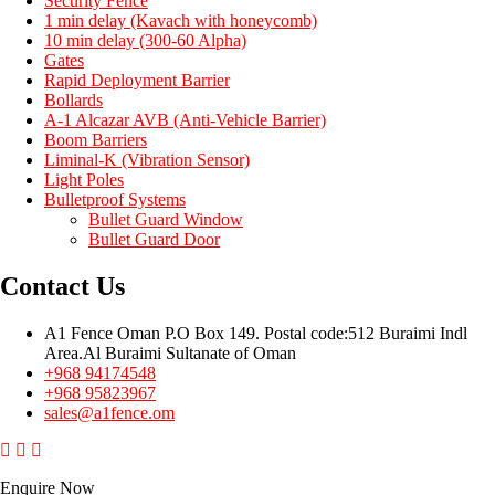
Security Fence
1 min delay (Kavach with honeycomb)
10 min delay (300-60 Alpha)
Gates
Rapid Deployment Barrier
Bollards
A-1 Alcazar AVB (Anti-Vehicle Barrier)
Boom Barriers
Liminal-K (Vibration Sensor)
Light Poles
Bulletproof Systems
Bullet Guard Window
Bullet Guard Door
Contact Us
A1 Fence Oman P.O Box 149. Postal code:512 Buraimi Indl
Area.Al Buraimi Sultanate of Oman
+968 94174548
+968 95823967
sales@a1fence.om
Enquire Now