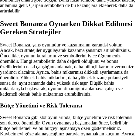
anlamına gelir. Çarpan sembolleri de bu kazançlara eklenerek daha da
artırılabilir.
Sweet Bonanza Oynarken Dikkat Edilmesi
Gereken Stratejiler
Sweet Bonanza, şans oyunudur ve kazanmanın garantisi yoktur.
Ancak, bazı stratejiler uygulayarak kazanma şansınızı artırabilirsiniz.
Öncelikle, oyunun kurallarını ve sembollerini iyice öğrenmeniz
önemlidir. Hangi sembollerin daha değerli olduğunu ve bonus
özelliklerinin nasıl çalıştığını anlamak, daha bilinçli kararlar vermenize
yardımcı olacaktır. Ayrıca, bahis miktarınızı dikkatli ayarlamanız da
önemlidir. Yüksek bahis miktarları, daha yüksek kazanç potansiyeli
sunsa da, aynı zamanda daha yüksek risk taşır. Düşük bahis
miktarlarıyla başlayarak, oyunun dinamiğini anlamaya çalışın ve
kademeli olarak bahis miktarınızı artırabilirsiniz.
Bütçe Yönetimi ve Risk Toleransı
Sweet Bonanza gibi slot oyunlarında, bütçe yönetimi ve risk toleransı
son derece önemlidir. Oyun oynamaya başlamadan önce, belirli bir
bütçe belirlemeli ve bu bütçeyi aşmamaya özen göstermelisiniz.
Kaybetmeyi göze alamayacağınız parayla oynamaktan kaçının. Ayrıca,