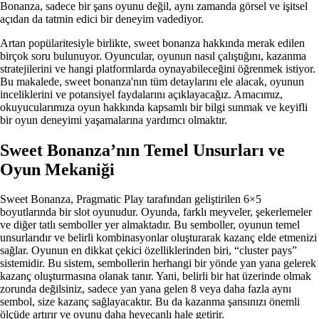
Bonanza, sadece bir şans oyunu değil, aynı zamanda görsel ve işitsel
açıdan da tatmin edici bir deneyim vadediyor.
Artan popülaritesiyle birlikte, sweet bonanza hakkında merak edilen
birçok soru bulunuyor. Oyuncular, oyunun nasıl çalıştığını, kazanma
stratejilerini ve hangi platformlarda oynayabileceğini öğrenmek istiyor.
Bu makalede, sweet bonanza'nın tüm detaylarını ele alacak, oyunun
inceliklerini ve potansiyel faydalarını açıklayacağız. Amacımız,
okuyucularımıza oyun hakkında kapsamlı bir bilgi sunmak ve keyifli
bir oyun deneyimi yaşamalarına yardımcı olmaktır.
Sweet Bonanza’nın Temel Unsurları ve
Oyun Mekaniği
Sweet Bonanza, Pragmatic Play tarafından geliştirilen 6×5
boyutlarında bir slot oyunudur. Oyunda, farklı meyveler, şekerlemeler
ve diğer tatlı semboller yer almaktadır. Bu semboller, oyunun temel
unsurlarıdır ve belirli kombinasyonlar oluşturarak kazanç elde etmenizi
sağlar. Oyunun en dikkat çekici özelliklerinden biri, “cluster pays”
sistemidir. Bu sistem, sembollerin herhangi bir yönde yan yana gelerek
kazanç oluşturmasına olanak tanır. Yani, belirli bir hat üzerinde olmak
zorunda değilsiniz, sadece yan yana gelen 8 veya daha fazla aynı
sembol, size kazanç sağlayacaktır. Bu da kazanma şansınızı önemli
ölçüde artırır ve oyunu daha heyecanlı hale getirir.