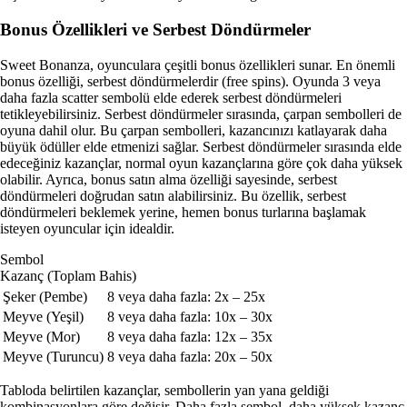
Bonus Özellikleri ve Serbest Döndürmeler
Sweet Bonanza, oyunculara çeşitli bonus özellikleri sunar. En önemli
bonus özelliği, serbest döndürmelerdir (free spins). Oyunda 3 veya
daha fazla scatter sembolü elde ederek serbest döndürmeleri
tetikleyebilirsiniz. Serbest döndürmeler sırasında, çarpan sembolleri de
oyuna dahil olur. Bu çarpan sembolleri, kazancınızı katlayarak daha
büyük ödüller elde etmenizi sağlar. Serbest döndürmeler sırasında elde
edeceğiniz kazançlar, normal oyun kazançlarına göre çok daha yüksek
olabilir. Ayrıca, bonus satın alma özelliği sayesinde, serbest
döndürmeleri doğrudan satın alabilirsiniz. Bu özellik, serbest
döndürmeleri beklemek yerine, hemen bonus turlarına başlamak
isteyen oyuncular için idealdir.
Sembol
Kazanç (Toplam Bahis)
Şeker (Pembe)
8 veya daha fazla: 2x – 25x
Meyve (Yeşil)
8 veya daha fazla: 10x – 30x
Meyve (Mor)
8 veya daha fazla: 12x – 35x
Meyve (Turuncu)
8 veya daha fazla: 20x – 50x
Tabloda belirtilen kazançlar, sembollerin yan yana geldiği
kombinasyonlara göre değişir. Daha fazla sembol, daha yüksek kazanç