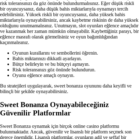
risk toleransınızı da göz önünde bulundurmalısınız. Eğer düşük riskli
bir oyuncuysanız, daha düşük bahis miktarlarıyla oynamayı tercih
edebilirsiniz. Yüksek riskli bir oyuncuysanız, daha yüksek bahis
miktarlarıyla oynayabilirsiniz, ancak kaybetme riskinin de daha yüksek
olduğunu unutmamalısınız. Unutmayın, slot oyunları eğlence amaçlıdır
ve kazanmak her zaman mümkün olmayabilir. Kaybettiğiniz parayı, bir
eğlence masrafı olarak görmelisiniz ve oyun bağımlılığından
kaçınmalısınız.
Oyunun kurallarını ve sembollerini öğrenin.
Bahis miktarınızı dikkatli ayarlayın.
Bütçe belirleyin ve bu bütçeyi aşmayın.
Risk toleransınızı göz önünde bulundurun.
Oyunu eğlence amaçlı oynayın.
Bu stratejileri uygulayarak, sweet bonanza oyununu daha keyifli ve
bilinçli bir şekilde oynayabilirsiniz.
Sweet Bonanza Oynayabileceğiniz
Güvenilir Platformlar
Sweet Bonanza oynamak için birçok online casino platformu
bulunmaktadır. Ancak, güvenilir ve lisanslı bir platform seçmek son
derece önemlidir. Lisanslı platformlar, oyunların adil ve şeffaf bir