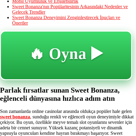
Mobil Uyumluluk ve Erişilebilirlik
Sweet Bonanza'nın Popülaritesinin Arkasındaki Nedenler ve
Gelecek Trendler
Sweet Bonanza Deneyimini Zenginleştirecek İpuçları ve
Öneriler
🔥 Oyna ▶️
Parlak fırsatlar sunan Sweet Bonanza,
eğlenceli dünyasına hızlıca adım atın
Son zamanlarda online casinolar arasında oldukça popüler hale gelen
sweet bonanza
, sunduğu renkli ve eğlenceli oyun deneyimiyle dikkat
çekiyor. Bu oyun, özellikle meyve temalı slot oyunlarını sevenler için
adeta bir cennet sunuyor. Yüksek kazanç potansiyeli ve dinamik
yapısıyla oyuncuları kendine hayran bırakmayı başarıyor. Sweet