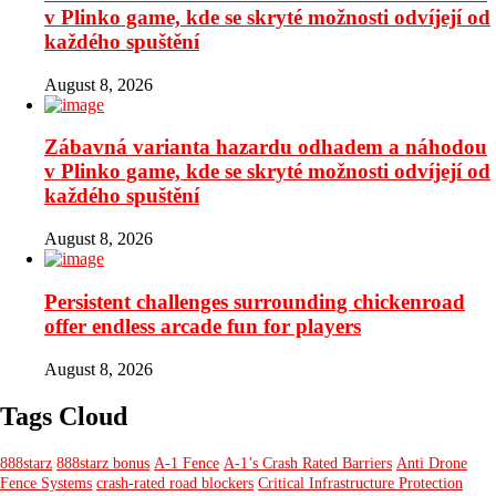
v Plinko game, kde se skryté možnosti odvíjejí od
každého spuštění
August 8, 2026
Zábavná varianta hazardu odhadem a náhodou
v Plinko game, kde se skryté možnosti odvíjejí od
každého spuštění
August 8, 2026
Persistent challenges surrounding chickenroad
offer endless arcade fun for players
August 8, 2026
Tags Cloud
888starz
888starz bonus
A-1 Fence
A-1’s Crash Rated Barriers
Anti Drone
Fence Systems
crash-rated road blockers
Critical Infrastructure Protection