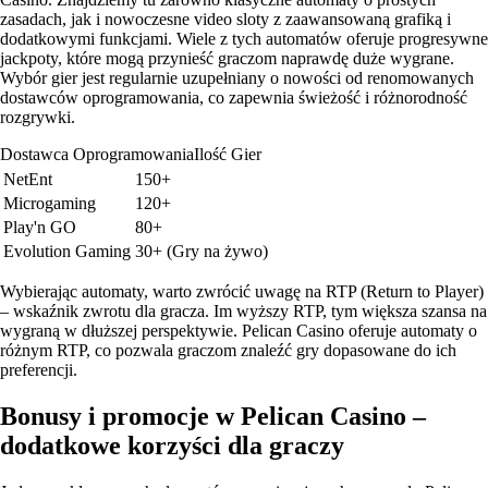
zasadach, jak i nowoczesne video sloty z zaawansowaną grafiką i
dodatkowymi funkcjami. Wiele z tych automatów oferuje progresywne
jackpoty, które mogą przynieść graczom naprawdę duże wygrane.
Wybór gier jest regularnie uzupełniany o nowości od renomowanych
dostawców oprogramowania, co zapewnia świeżość i różnorodność
rozgrywki.
Dostawca OprogramowaniaIlość Gier
NetEnt
150+
Microgaming
120+
Play'n GO
80+
Evolution Gaming
30+ (Gry na żywo)
Wybierając automaty, warto zwrócić uwagę na RTP (Return to Player)
– wskaźnik zwrotu dla gracza. Im wyższy RTP, tym większa szansa na
wygraną w dłuższej perspektywie. Pelican Casino oferuje automaty o
różnym RTP, co pozwala graczom znaleźć gry dopasowane do ich
preferencji.
Bonusy i promocje w Pelican Casino –
dodatkowe korzyści dla graczy