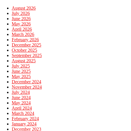
August 2026
July 2026
June 2026
May 2026
April 2026
March 2026
February 2026
December 2025
October 2025
September 2025
August 2025
July 2025
June 2025
May 2025
December 2024
November 2024
July 2024
June 2024
May 2024
April 2024
March 2024
February 2024
January 2024
December 2023