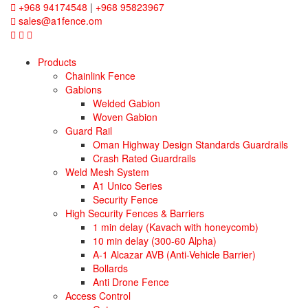
+968 94174548
|
+968 95823967
sales@a1fence.om
Products
Chainlink Fence
Gabions
Welded Gabion
Woven Gabion
Guard Rail
Oman Highway Design Standards Guardrails
Crash Rated Guardrails
Weld Mesh System
A1 Unico Series
Security Fence
High Security Fences & Barriers
1 min delay (Kavach with honeycomb)
10 min delay (300-60 Alpha)
A-1 Alcazar AVB (Anti-Vehicle Barrier)
Bollards
Anti Drone Fence
Access Control