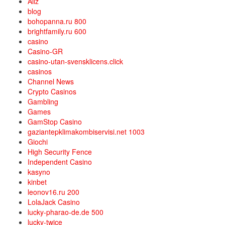
Allz
blog
bohopanna.ru 800
brightfamily.ru 600
casino
Casino-GR
casino-utan-svensklicens.click
casinos
Channel News
Crypto Casinos
Gambling
Games
GamStop Casino
gaziantepklimakombiservisi.net 1003
Giochi
High Security Fence
Independent Casino
kasyno
kinbet
leonov16.ru 200
LolaJack Casino
lucky-pharao-de.de 500
lucky-twice