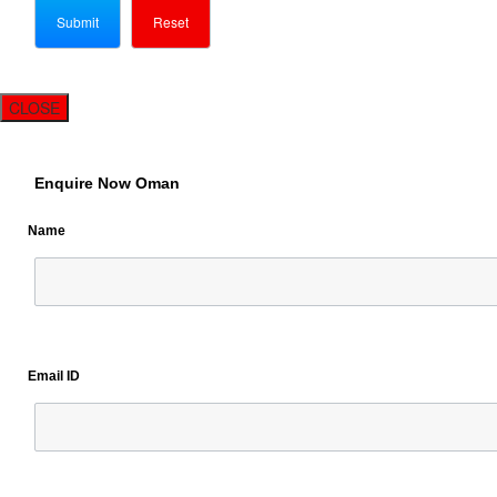
CLOSE
Enquire Now Oman
Name
Email ID