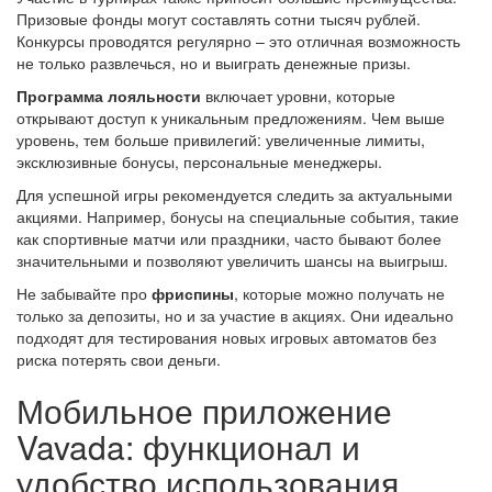
Призовые фонды могут составлять сотни тысяч рублей.
Конкурсы проводятся регулярно – это отличная возможность
не только развлечься, но и выиграть денежные призы.
Программа лояльности
включает уровни, которые
открывают доступ к уникальным предложениям. Чем выше
уровень, тем больше привилегий: увеличенные лимиты,
эксклюзивные бонусы, персональные менеджеры.
Для успешной игры рекомендуется следить за актуальными
акциями. Например, бонусы на специальные события, такие
как спортивные матчи или праздники, часто бывают более
значительными и позволяют увеличить шансы на выигрыш.
Не забывайте про
фриспины
, которые можно получать не
только за депозиты, но и за участие в акциях. Они идеально
подходят для тестирования новых игровых автоматов без
риска потерять свои деньги.
Мобильное приложение
Vavada: функционал и
удобство использования