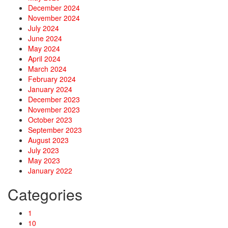
December 2024
November 2024
July 2024
June 2024
May 2024
April 2024
March 2024
February 2024
January 2024
December 2023
November 2023
October 2023
September 2023
August 2023
July 2023
May 2023
January 2022
Categories
1
10