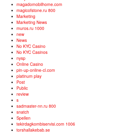
magadomobilhome.com
magicofstone.ru 800
Marketing
Marketing News
muros.ru 1000
new
News
No KYC Casino
No KYC Casinos
nysp
Online Casino
pin-up-online-cl.com
platinum play
Post
Public
review
s
sadmaster-nn.ru 800
snatch
Spellen
tekirdagkombiservisi.com 1006
torshallakebab.se