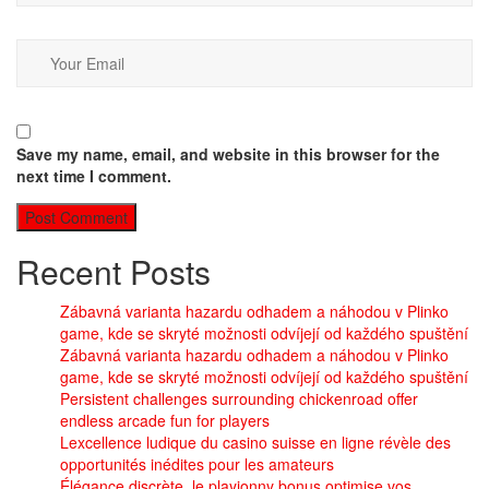
Save my name, email, and website in this browser for the
next time I comment.
Recent Posts
Zábavná varianta hazardu odhadem a náhodou v Plinko
game, kde se skryté možnosti odvíjejí od každého spuštění
Zábavná varianta hazardu odhadem a náhodou v Plinko
game, kde se skryté možnosti odvíjejí od každého spuštění
Persistent challenges surrounding chickenroad offer
endless arcade fun for players
Lexcellence ludique du casino suisse en ligne révèle des
opportunités inédites pour les amateurs
Élégance discrète, le playjonny bonus optimise vos