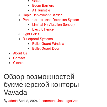
Gates
Boom Barriers
A1 Turnstile
Rapid Deployment Barrier
Perimeter Intrusion Detection System
Liminal-K (Vibration Sensor)
Electric Fence
Light Poles
Bulletproof Systems
Bullet Guard Window
Bullet Guard Door
About Us
Contact
Clients
Обзор возможностей
букмекерской конторы
Vavada
By
admin
April 2, 2024
0 comment
Uncategorized