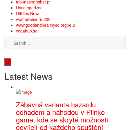
tribunasportsbar.pt
Uncategorized
Utilities News
womanwise.ru 200
www.goodandhealthysd.orgbe 2
yogahub.se
Latest News
Zábavná varianta hazardu
odhadem a náhodou v Plinko
game, kde se skryté možnosti
odvíjejí od každého spuštění