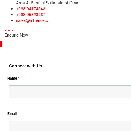
Area.Al Buraimi Sultanate of Oman
+968 94174548
+968 95823967
sales@a1fence.om
Enquire Now
Connect with Us
Name
*
Email
*