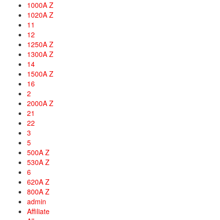
1000A Z
1020A Z
11
12
1250A Z
1300A Z
14
1500A Z
16
2
2000A Z
21
22
3
5
500A Z
530A Z
6
620A Z
800A Z
admin
Affiliate