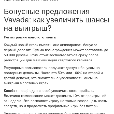
Бонусные предложения
Vavada: как увеличить шансы
на выигрыш?
Регистрация нового клиента
Каждый новый игрок имеет шанс активировать бонус за
первый депозит. Сумма вознаграждения может составлять до
50 000 рублей. Этим стоит воспользоваться сразу после
регистрации для максимизации стартового капитала.
Регулярные пользователи получают доступ к бонусам на
повторные депозиты. Часто это 50% или 100% на второй и
третий депозит, что значительно увеличивает шансы на
выигрыш в слотовых играх.
Кэшбэк
– ещё один способ увеличить свою прибыль.
Величина компенсации может достигать 10% от проигрышей
за неделю. Это позволяет игроку не только возвращать часть
средств, но и продолжать профильные игры без потерь.
Участие в турнирах также приносит большие преимущества.