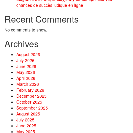
chances de succès ludique en ligne
Recent Comments
No comments to show.
Archives
August 2026
July 2026
June 2026
May 2026
April 2026
March 2026
February 2026
December 2025
October 2025
September 2025
August 2025
July 2025
June 2025
May 2025