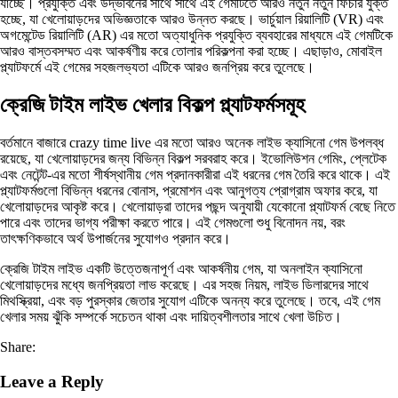
যাচ্ছে। প্রযুক্তি এবং উদ্ভাবনের সাথে সাথে এই গেমটিতে আরও নতুন নতুন ফিচার যুক্ত
হচ্ছে, যা খেলোয়াড়দের অভিজ্ঞতাকে আরও উন্নত করছে। ভার্চুয়াল রিয়ালিটি (VR) এবং
অগমেন্টেড রিয়ালিটি (AR) এর মতো অত্যাধুনিক প্রযুক্তি ব্যবহারের মাধ্যমে এই গেমটিকে
আরও বাস্তবসম্মত এবং আকর্ষণীয় করে তোলার পরিকল্পনা করা হচ্ছে। এছাড়াও, মোবাইল
প্ল্যাটফর্মে এই গেমের সহজলভ্যতা এটিকে আরও জনপ্রিয় করে তুলেছে।
ক্রেজি টাইম লাইভ খেলার বিকল্প প্ল্যাটফর্মসমূহ
বর্তমানে বাজারে crazy time live এর মতো আরও অনেক লাইভ ক্যাসিনো গেম উপলব্ধ
রয়েছে, যা খেলোয়াড়দের জন্য বিভিন্ন বিকল্প সরবরাহ করে। ইভোলিউশন গেমিং, প্লেটেক
এবং নেটেন্ট-এর মতো শীর্ষস্থানীয় গেম প্রদানকারীরা এই ধরনের গেম তৈরি করে থাকে। এই
প্ল্যাটফর্মগুলো বিভিন্ন ধরনের বোনাস, প্রমোশন এবং আনুগত্য প্রোগ্রাম অফার করে, যা
খেলোয়াড়দের আকৃষ্ট করে। খেলোয়াড়রা তাদের পছন্দ অনুযায়ী যেকোনো প্ল্যাটফর্ম বেছে নিতে
পারে এবং তাদের ভাগ্য পরীক্ষা করতে পারে। এই গেমগুলো শুধু বিনোদন নয়, বরং
তাৎক্ষণিকভাবে অর্থ উপার্জনের সুযোগও প্রদান করে।
ক্রেজি টাইম লাইভ একটি উত্তেজনাপূর্ণ এবং আকর্ষনীয় গেম, যা অনলাইন ক্যাসিনো
খেলোয়াড়দের মধ্যে জনপ্রিয়তা লাভ করেছে। এর সহজ নিয়ম, লাইভ ডিলারদের সাথে
মিথস্ক্রিয়া, এবং বড় পুরস্কার জেতার সুযোগ এটিকে অনন্য করে তুলেছে। তবে, এই গেম
খেলার সময় ঝুঁকি সম্পর্কে সচেতন থাকা এবং দায়িত্বশীলতার সাথে খেলা উচিত।
Share:
Leave a Reply