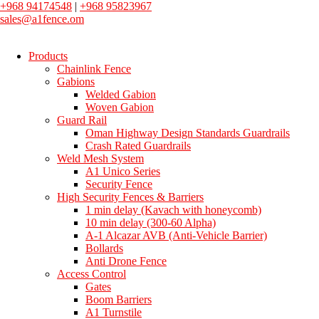
+968 94174548
|
+968 95823967
sales@a1fence.om
Products
Chainlink Fence
Gabions
Welded Gabion
Woven Gabion
Guard Rail
Oman Highway Design Standards Guardrails
Crash Rated Guardrails
Weld Mesh System
A1 Unico Series
Security Fence
High Security Fences & Barriers
1 min delay (Kavach with honeycomb)
10 min delay (300-60 Alpha)
A-1 Alcazar AVB (Anti-Vehicle Barrier)
Bollards
Anti Drone Fence
Access Control
Gates
Boom Barriers
A1 Turnstile