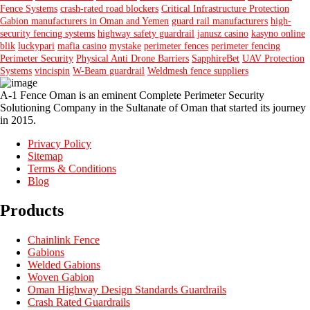
Fence Systems
crash-rated road blockers
Critical Infrastructure Protection
Gabion manufacturers in Oman and Yemen
guard rail manufacturers
high-
security fencing systems
highway safety guardrail
janusz casino
kasyno online
blik
luckypari
mafia casino
mystake
perimeter fences
perimeter fencing
Perimeter Security
Physical Anti Drone Barriers
SapphireBet
UAV Protection
Systems
vincispin
W-Beam guardrail
Weldmesh fence suppliers
A-1 Fence Oman is an eminent Complete Perimeter Security
Solutioning Company in the Sultanate of Oman that started its journey
in 2015.
Privacy Policy
Sitemap
Terms & Conditions
Blog
Products
Chainlink Fence
Gabions
Welded Gabions
Woven Gabion
Oman Highway Design Standards Guardrails
Crash Rated Guardrails