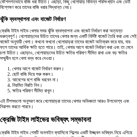
কৌশলগতভাবে বাজি ধরা উচিত। এছাড়া, কিছু খেলোয়াড় বিভিন্ন পরিসংখ্যান এবং ডেটা
বিশ্লেষণ করে তাদের বাজি ধরার সিদ্ধান্ত নেয়।
ঝুঁকি ব্যবস্থাপনা এবং বাজেট নির্ধারণ
ক্রেজি টাইম লাইভ খেলার সময় ঝুঁকি ব্যবস্থাপনা এবং বাজেট নির্ধারণ করা অত্যন্ত
গুরুত্বপূর্ণ। খেলোয়াড়দের উচিত তাদের খেলার জন্য একটি নির্দিষ্ট বাজেট তৈরি করা এবং সেই
বাজেট অনুযায়ী খেলা। কখনো কখনো খেলোয়াড়রা তাদের বাজেট অতিক্রম করে যায়, যার
ফলে তাদের আর্থিক ক্ষতি হতে পারে। তাই, খেলার আগে বাজেট নির্ধারণ করা এবং তা মেনে
চলা উচিত। এছাড়াও, খেলোয়াড়দের উচিত ক্ষতির পরিমাণ সীমিত রাখা এবং বড় ক্ষতির
সম্মুখীন হলে খেলা বন্ধ করে দেওয়া।
খেলার আগে বাজেট নির্ধারণ করুন।
ছোট বাজি দিয়ে শুরু করুন।
আবেগের বশে বাজি ধরবেন না।
নিয়মিত বিরতি নিন।
ক্ষতির পরিমাণ সীমিত রাখুন।
এই টিপসগুলো অনুসরণ করে খেলোয়াড়রা তাদের খেলার অভিজ্ঞতা আরও উপভোগ্য এবং
নিরাপদ করতে পারবে।
ক্রেজি টাইম লাইভের ভবিষ্যৎ সম্ভাবনা
ক্রেজি টাইম লাইভ গেমটি অনলাইন ক্যাসিনো শিল্পের একটি উজ্জ্বল ভবিষ্যৎ নিয়ে এগিয়ে