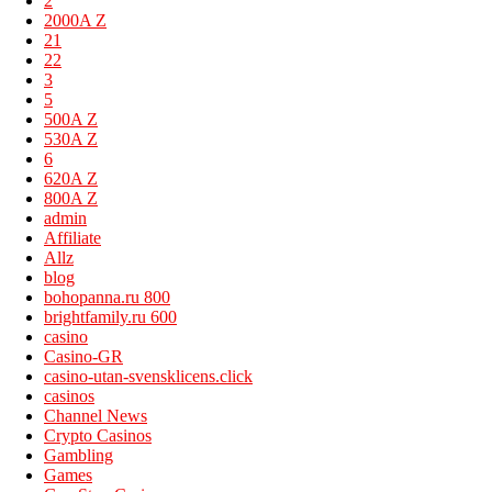
2
2000A Z
21
22
3
5
500A Z
530A Z
6
620A Z
800A Z
admin
Affiliate
Allz
blog
bohopanna.ru 800
brightfamily.ru 600
casino
Casino-GR
casino-utan-svensklicens.click
casinos
Channel News
Crypto Casinos
Gambling
Games