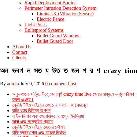
Rapid Deployment Barrier
Perimeter Intrusion Detection System
Liminal-K (Vibration Sensor)
Electric Fence
Light Poles
Bulletproof Systems
Bullet Guard Window
Bullet Guard Door
About Us
Contact
Clients
অন_ভবগ_ল_সত_য_উত_ত_জন_প_র_ণ_crazy_time
By
admin
July 9, 2026
0 comment
Post
অনুভবগুলো সত্যি, উত্তেজনাপূর্ণ crazy time live খেলার মাধ্যমে ভাগ্য পরীক্ষা
করুন এখনই।
ক্রেজি টাইম লাইভের পেছনের ধারণা এবং গেমপ্লে
বাজি ধরার বিভিন্ন অপশন
লাইভ ডিলার এবং খেলোয়াড়দের মধ্যে মিথস্ক্রিয়া
ভাষা এবং সংস্কৃতির প্রভাব
ক্রেজি টাইম লাইভে জেতার কৌশল
ঝুঁকি ব্যবস্থাপনা এবং বাজেট নির্ধারণ