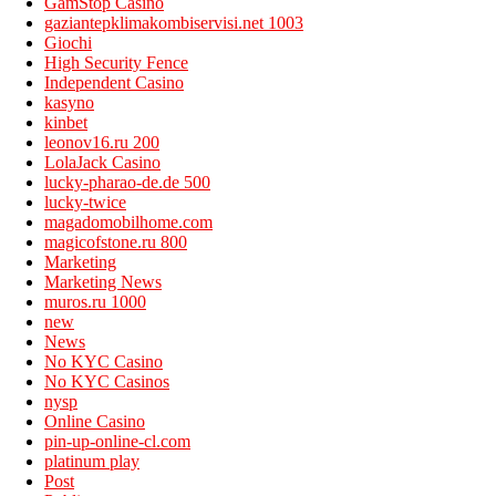
GamStop Casino
gaziantepklimakombiservisi.net 1003
Giochi
High Security Fence
Independent Casino
kasyno
kinbet
leonov16.ru 200
LolaJack Casino
lucky-pharao-de.de 500
lucky-twice
magadomobilhome.com
magicofstone.ru 800
Marketing
Marketing News
muros.ru 1000
new
News
No KYC Casino
No KYC Casinos
nysp
Online Casino
pin-up-online-cl.com
platinum play
Post