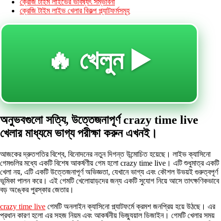
ক্রেজি টাইম লাইভের ভবিষ্যৎ সম্ভাবনা
ক্রেজি টাইম লাইভ খেলার বিকল্প প্ল্যাটফর্মসমূহ
🔥 খেলুন ▶️
অনুভবগুলো সত্যি, উত্তেজনাপূর্ণ crazy time live
খেলার মাধ্যমে ভাগ্য পরীক্ষা করুন এখনই।
আজকের দ্রুতগতির বিশ্বে, বিনোদনের নতুন দিগন্ত উন্মোচিত হয়েছে। লাইভ ক্যাসিনো
গেমগুলির মধ্যে একটি বিশেষ আকর্ষণীয় গেম হলো crazy time live। এটি শুধুমাত্র একটি
খেলা নয়, এটি একটি উত্তেজনাপূর্ণ অভিজ্ঞতা, যেখানে ভাগ্য এবং কৌশল উভয়ই গুরুত্বপূর্ণ
ভূমিকা পালন করে। এই গেমটি খেলোয়াড়দের জন্য একটি সুযোগ নিয়ে আসে তাৎক্ষণিকভাবে
বড় অঙ্কের পুরস্কার জেতার।
crazy time live
গেমটি অনলাইন ক্যাসিনো প্ল্যাটফর্মে ক্রমশ জনপ্রিয় হয়ে উঠছে। এর
প্রধান কারণ হলো এর সহজ নিয়ম এবং আকর্ষনীয় ভিজ্যুয়াল ডিজাইন। গেমটি খেলার সময়