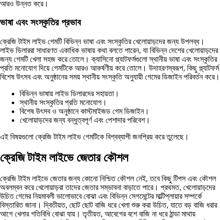
আরও উন্নত করে।
ভাষা এবং সংস্কৃতির প্রভাব
ক্রেজি টাইম লাইভ গেমটি বিভিন্ন ভাষা এবং সংস্কৃতির খেলোয়াড়দের জন্য উপলব্ধ।
লাইভ ডিলাররা সাধারণত একাধিক ভাষায় কথা বলতে পারেন, যা বিভিন্ন দেশের খেলোয়াড়দের
জন্য গেমটি খেলা সহজ করে তোলে। ক্যাসিনো প্ল্যাটফর্মগুলো স্থানীয় ভাষা এবং সংস্কৃতির
প্রতি মনোযোগ দিয়ে গেমটিকে আরও আকর্ষণীয় করে তোলে। উদাহরণস্বরূপ, কিছু প্ল্যাটফর্ম
বিশেষ উৎসব এবং অনুষ্ঠানের সময় স্থানীয় সংস্কৃতি অনুযায়ী গেমের ডিজাইন পরিবর্তন করে।
বিভিন্ন ভাষায় লাইভ ডিলারদের সহায়তা।
স্থানীয় সংস্কৃতির প্রতি মনোযোগ।
বিশেষ উৎসব ও অনুষ্ঠানে কাস্টমাইজড গেম ডিজাইন।
খেলোয়াড়দের জন্য বন্ধুত্বপূর্ণ এবং পেশাদার পরিবেশ।
এই বিষয়গুলো ক্রেজি টাইম লাইভ গেমটিকে বিশ্বব্যাপী জনপ্রিয় করে তুলেছে।
ক্রেজি টাইম লাইভে জেতার কৌশল
ক্রেজি টাইম লাইভে জেতার জন্য কোনো নিশ্চিত কৌশল নেই, তবে কিছু টিপস এবং কৌশল
অবলম্বন করে খেলোয়াড়রা তাদের জেতার সম্ভাবনা বাড়াতে পারে। প্রথমত, খেলোয়াড়দের
উচিত গেমের নিয়মাবলী ভালোভাবে বোঝা এবং বিভিন্ন সেগমেন্টের মাল্টিপ্লায়ার সম্পর্কে
বিস্তারিত জানা। দ্বিতীয়ত, ছোট ছোট বাজি ধরে খেলা শুরু করা উচিত, যাতে বড় বাজি ধরার
আগে খেলার গতিবিধি বোঝা যায়। তৃতীয়ত, আবেগের বশে বাজি না ধরে ঠান্ডা মাথায়