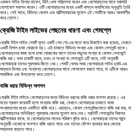
একজন লাইভ ডিলার থাকেন, যিনি খেলা পরিচালনা করেন এবং খেলোয়াড়দের সাথে সরাসরি
যোগাযোগ স্থাপন করেন। এটি খেলোয়াড়দের মধ্যে একটি বাস্তব ক্যাসিনোর অনুভূতি তৈরি
করে। সেই সাথে, বিভিন্ন বোনাস এবং মাল্টিপ্লায়ারের সুযোগ এই গেমটিকে আরও আকর্ষণীয়
করে তোলে।
ক্রেজি টাইম লাইভের পেছনের ধারণা এবং গেমপ্লে
ক্রেজি টাইম লাইভ গেমটি মূলত একটি গেম শো-এর মতো করে ডিজাইন করা হয়েছে, যেখানে
একটি বিশাল চাকা ঘোরানো হয়। এই চাকাতে বিভিন্ন সংখ্যা এবং বোনাস সেগমেন্ট থাকে।
খেলোয়াড়দের কাজ হলো চাকা ঘোরানোর আগে তাদের পছন্দের সংখ্যা বা বোনাস সেগমেন্টে
বাজি ধরা। যখন চাকাটি থামে, তখন যে সংখ্যা বা সেগমেন্টে এটি থামে, সেই অনুযায়ী
খেলোয়াড়রা তাদের পুরস্কার জিতে নেয়। গেমটি খেলার সময় খেলোয়াড়রা লাইভ চ্যাট-এর
মাধ্যমে ডিলার এবং অন্যান্য খেলোয়াড়দের সাথে যোগাযোগ করতে পারে, যা এটিকে আরও
সামাজিক এবং উপভোগ্য করে তোলে।
বাজি ধরার বিভিন্ন অপশন
ক্রেজি টাইম লাইভে খেলোয়াড়দের জন্য বিভিন্ন ধরনের বাজি ধরার অপশন রয়েছে। এর
মধ্যে প্রধান কয়েকটি হলো সংখ্যায় বাজি ধরা, যেখানে খেলোয়াড়রা চাকাতে থাকা
সংখ্যাগুলোর মধ্যে একটিতে বাজি ধরে। এছাড়াও, বোনাস সেগমেন্টগুলোতে বাজি ধরা যায়, যা
খেলোয়াড়দের অতিরিক্ত পুরস্কার জেতার সুযোগ করে দেয়। প্রতিটি সেগমেন্টের নিজস্ব
মাল্টিপ্লায়ার থাকে, যা খেলোয়াড়দের লাভের পরিমাণ বৃদ্ধি করে। খেলোয়াড়রা তাদের পছন্দ
অনুযায়ী যেকোনো অপশনে বাজি ধরতে পারে এবং তাদের কৌশল ব্যবহার করে জেতার
সম্ভাবনা বাড়াতে পারে।