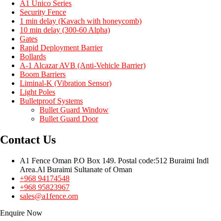
A1 Unico Series
Security Fence
1 min delay (Kavach with honeycomb)
10 min delay (300-60 Alpha)
Gates
Rapid Deployment Barrier
Bollards
A-1 Alcazar AVB (Anti-Vehicle Barrier)
Boom Barriers
Liminal-K (Vibration Sensor)
Light Poles
Bulletproof Systems
Bullet Guard Window
Bullet Guard Door
Contact Us
A1 Fence Oman P.O Box 149. Postal code:512 Buraimi Indl
Area.Al Buraimi Sultanate of Oman
+968 94174548
+968 95823967
sales@a1fence.om
Enquire Now