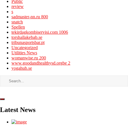
Public
review
s
sadmaster-nn.ru 800
snatch
Spellen
tekirdagkombiservisi.com 1006
torshallakebab.se
tribunasportsbar.pt
Uncategorized
Utilities News
womanwise.ru 200
www.goodandhealthysd.orgbe 2
yogahub.se
Latest News