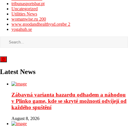
tribunasportsbar.pt
Uncategorized
Utilities News
womanwise.ru 200
www.goodandhealthysd.orgbe 2
yogahub.se
Latest News
Zábavná varianta hazardu odhadem a náhodou
v Plinko game, kde se skryté možnosti odvíjejí od
každého spuštění
August 8, 2026