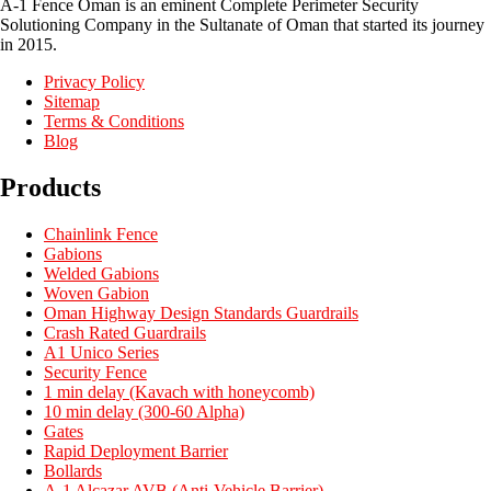
A-1 Fence Oman is an eminent Complete Perimeter Security
Solutioning Company in the Sultanate of Oman that started its journey
in 2015.
Privacy Policy
Sitemap
Terms & Conditions
Blog
Products
Chainlink Fence
Gabions
Welded Gabions
Woven Gabion
Oman Highway Design Standards Guardrails
Crash Rated Guardrails
A1 Unico Series
Security Fence
1 min delay (Kavach with honeycomb)
10 min delay (300-60 Alpha)
Gates
Rapid Deployment Barrier
Bollards
A-1 Alcazar AVB (Anti-Vehicle Barrier)