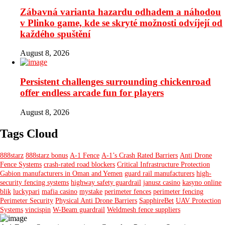
Zábavná varianta hazardu odhadem a náhodou
v Plinko game, kde se skryté možnosti odvíjejí od
každého spuštění
August 8, 2026
Persistent challenges surrounding chickenroad
offer endless arcade fun for players
August 8, 2026
Tags Cloud
888starz
888starz bonus
A-1 Fence
A-1’s Crash Rated Barriers
Anti Drone
Fence Systems
crash-rated road blockers
Critical Infrastructure Protection
Gabion manufacturers in Oman and Yemen
guard rail manufacturers
high-
security fencing systems
highway safety guardrail
janusz casino
kasyno online
blik
luckypari
mafia casino
mystake
perimeter fences
perimeter fencing
Perimeter Security
Physical Anti Drone Barriers
SapphireBet
UAV Protection
Systems
vincispin
W-Beam guardrail
Weldmesh fence suppliers