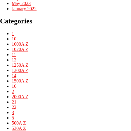
May 2023
January 2022
Categories
1
10
1000A Z
1020A Z
11
12
1250A Z
1300A Z
14
1500A Z
16
2
2000A Z
21
22
3
5
500A Z
530A Z