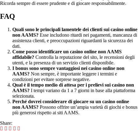
Ricorda sempre di essere prudente e di giocare responsabilmente.
FAQ
Quali sono le principali lamentele dei clienti sui casino online
non AAMS?
Esse includono ritardi nei pagamenti, mancanza di
assistenza clienti, e preoccupazioni riguardanti la sicurezza dei
dati.
Come posso identificare un casino online non AAMS
affidabile?
Controlla la reputazione del sito, le recensioni degli
utenti, e la presenza di un servizio clienti disponibile.
I bonus sono sempre vantaggiosi nei casino online non
AAMS?
Non sempre, è importante leggere i termini e
condizioni per evitare sorprese negative.
Qual è il tempo medio di attesa per i prelievi sui casino non
AAMS?
I tempi variano da 1 a 7 giorni in base alla piattaforma
selezionata.
Perché dovrei considerare di giocare su un casino online
non AAMS?
Possono offrire un’ampia varietà di giochi e bonus
più generosi rispetto ai siti AAMS.
Share: