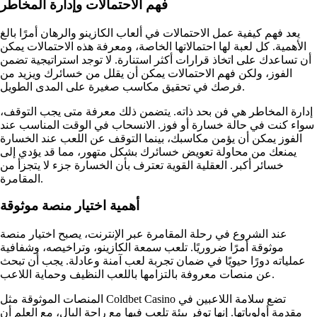
فهم الاحتمالات وإدارة المخاطر
يعد فهم كيفية عمل الاحتمالات في ألعاب الكازينو والرهان أمرًا بالغ
الأهمية. كل لعبة لها احتمالاتها الخاصة، ومعرفة هذه الاحتمالات يمكن
أن تساعدك على اتخاذ قرارات أكثر استنارة. لا توجد استراتيجية تضمن
الفوز، ولكن فهم الاحتمالات يمكن أن يقلل من خسائرك ويزيد من
فرصك في تحقيق مكاسب صغيرة على المدى الطويل.
إدارة المخاطر هي فن بحد ذاته. يتضمن ذلك معرفة متى يجب التوقف،
سواء كنت في حالة خسارة أو فوز. الانسحاب في الوقت المناسب عند
الفوز يمكن أن يؤمن مكاسبك، بينما التوقف عن اللعب عند الخسارة
يمنعك من محاولة تعويض خسائرك بشكل متهور، مما قد يؤدي إلى
خسائر أكبر. العقلية القوية تعترف بأن الخسارة جزء لا يتجزأ من
المقامرة.
أهمية اختيار منصة موثوقة
عند الشروع في رحلة المقامرة عبر الإنترنت، يصبح اختيار منصة
موثوقة أمرًا ضروريًا. تلعب سمعة الكازينو، وتراخيصه، وشفافية
عملياته دورًا حيويًا في ضمان تجربة لعب آمنة وعادلة. يجب أن تبحث
عن منصات معروفة بالتزامها باللعب النظيف وحماية اللاعب.
المنصات الموثوقة مثل Coldbet Casino تضع سلامة اللاعبين في
مقدمة أولوياتها. إنها توفر بيئة تلعب فيها مع راحة البال، مع العلم أن