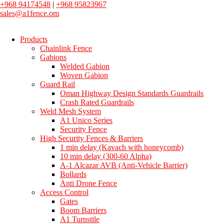
+968 94174548
|
+968 95823967
sales@a1fence.om
Products
Chainlink Fence
Gabions
Welded Gabion
Woven Gabion
Guard Rail
Oman Highway Design Standards Guardrails
Crash Rated Guardrails
Weld Mesh System
A1 Unico Series
Security Fence
High Security Fences & Barriers
1 min delay (Kavach with honeycomb)
10 min delay (300-60 Alpha)
A-1 Alcazar AVB (Anti-Vehicle Barrier)
Bollards
Anti Drone Fence
Access Control
Gates
Boom Barriers
A1 Turnstile