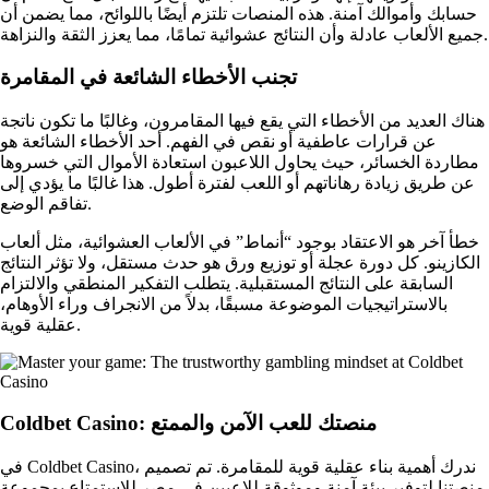
حسابك وأموالك آمنة. هذه المنصات تلتزم أيضًا باللوائح، مما يضمن أن
جميع الألعاب عادلة وأن النتائج عشوائية تمامًا، مما يعزز الثقة والنزاهة.
تجنب الأخطاء الشائعة في المقامرة
هناك العديد من الأخطاء التي يقع فيها المقامرون، وغالبًا ما تكون ناتجة
عن قرارات عاطفية أو نقص في الفهم. أحد الأخطاء الشائعة هو
مطاردة الخسائر، حيث يحاول اللاعبون استعادة الأموال التي خسروها
عن طريق زيادة رهاناتهم أو اللعب لفترة أطول. هذا غالبًا ما يؤدي إلى
تفاقم الوضع.
خطأ آخر هو الاعتقاد بوجود “أنماط” في الألعاب العشوائية، مثل ألعاب
الكازينو. كل دورة عجلة أو توزيع ورق هو حدث مستقل، ولا تؤثر النتائج
السابقة على النتائج المستقبلية. يتطلب التفكير المنطقي والالتزام
بالاستراتيجيات الموضوعة مسبقًا، بدلاً من الانجراف وراء الأوهام،
عقلية قوية.
Coldbet Casino: منصتك للعب الآمن والممتع
في Coldbet Casino، ندرك أهمية بناء عقلية قوية للمقامرة. تم تصميم
منصتنا لتوفير بيئة آمنة وموثوقة للاعبين في مصر للاستمتاع بمجموعة