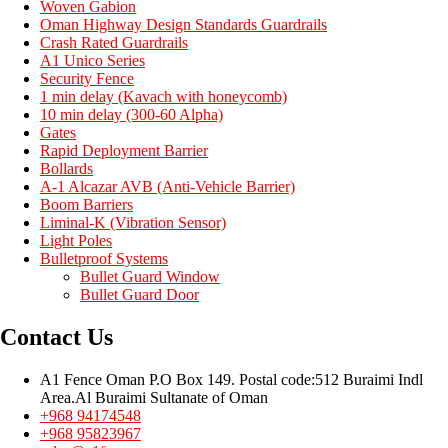
Woven Gabion
Oman Highway Design Standards Guardrails
Crash Rated Guardrails
A1 Unico Series
Security Fence
1 min delay (Kavach with honeycomb)
10 min delay (300-60 Alpha)
Gates
Rapid Deployment Barrier
Bollards
A-1 Alcazar AVB (Anti-Vehicle Barrier)
Boom Barriers
Liminal-K (Vibration Sensor)
Light Poles
Bulletproof Systems
Bullet Guard Window
Bullet Guard Door
Contact Us
A1 Fence Oman P.O Box 149. Postal code:512 Buraimi Indl
Area.Al Buraimi Sultanate of Oman
+968 94174548
+968 95823967