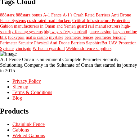
Tags Cloud
888starz
888starz bonus
A-1 Fence
A-1’s Crash Rated Barriers
Anti Drone
Fence Systems
crash-rated road blockers
Critical Infrastructure Protection
Gabion manufacturers in Oman and Yemen
guard rail manufacturers
high-
security fencing systems
highway safety guardrail
janusz casino
kasyno online
blik
luckypari
mafia casino
mystake
perimeter fences
perimeter fencing
Perimeter Security
Physical Anti Drone Barriers
SapphireBet
UAV Protection
Systems
vincispin
W-Beam guardrail
Weldmesh fence suppliers
A-1 Fence Oman is an eminent Complete Perimeter Security
Solutioning Company in the Sultanate of Oman that started its journey
in 2015.
Privacy Policy
Sitemap
Terms & Conditions
Blog
Products
Chainlink Fence
Gabions
Welded Gabions