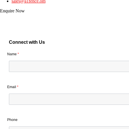
sales@a1fence.om
Enquire Now
Connect with Us
Name
*
Email
*
Phone