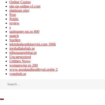
Online Casino
pin-up-online-cl.com
platinum play
Post
Public
review
s
sadmaster-nn.ru 800
snatch
Spellen
tekirdagkombiservisi.com 1006
torshallakebab.se
tribunasportsbar.pt
Uncategorized
Utilities News
womanwise.ru 200
www.goodandhealthysd.orgbe 2
yogahub.se