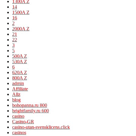
1300A Z
14
1500A Z
16
2
2000A Z
21
22
3
5
500A Z
530A Z
6
620A Z
800A Z
admin
Affiliate
Allz
blog
bohopanna.ru 800
brightfamily.ru 600
casino
Casino-GR
casino-utan-svensklicens.click
casinos