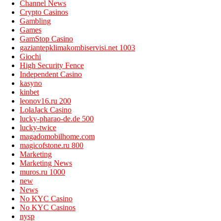
Channel News
Crypto Casinos
Gambling
Games
GamStop Casino
gaziantepklimakombiservisi.net 1003
Giochi
High Security Fence
Independent Casino
kasyno
kinbet
leonov16.ru 200
LolaJack Casino
lucky-pharao-de.de 500
lucky-twice
magadomobilhome.com
magicofstone.ru 800
Marketing
Marketing News
muros.ru 1000
new
News
No KYC Casino
No KYC Casinos
nysp