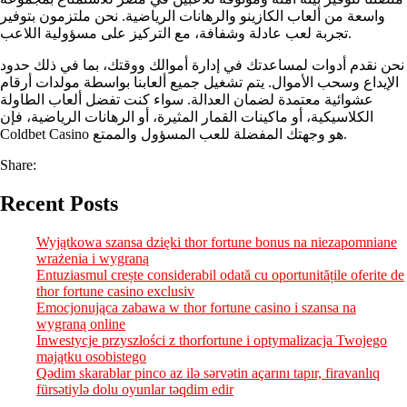
واسعة من ألعاب الكازينو والرهانات الرياضية. نحن ملتزمون بتوفير
تجربة لعب عادلة وشفافة، مع التركيز على مسؤولية اللاعب.
نحن نقدم أدوات لمساعدتك في إدارة أموالك ووقتك، بما في ذلك حدود
الإيداع وسحب الأموال. يتم تشغيل جميع ألعابنا بواسطة مولدات أرقام
عشوائية معتمدة لضمان العدالة. سواء كنت تفضل ألعاب الطاولة
الكلاسيكية، أو ماكينات القمار المثيرة، أو الرهانات الرياضية، فإن
Coldbet Casino هو وجهتك المفضلة للعب المسؤول والممتع.
Share:
Recent Posts
Wyjątkowa szansa dzięki thor fortune bonus na niezapomniane
wrażenia i wygraną
Entuziasmul crește considerabil odată cu oportunitățile oferite de
thor fortune casino exclusiv
Emocjonująca zabawa w thor fortune casino i szansa na
wygraną online
Inwestycje przyszłości z thorfortune i optymalizacja Twojego
majątku osobistego
Qədim skarablar pinco az ilə sərvətin açarını tapır, firavanlıq
fürsətiylə dolu oyunlar təqdim edir