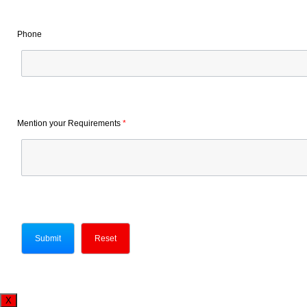
Phone
Mention your Requirements
*
X