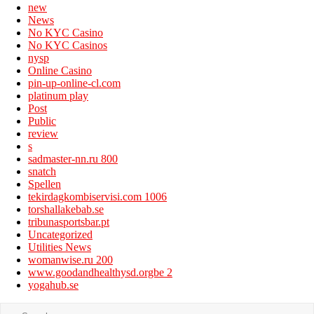
new
News
No KYC Casino
No KYC Casinos
nysp
Online Casino
pin-up-online-cl.com
platinum play
Post
Public
review
s
sadmaster-nn.ru 800
snatch
Spellen
tekirdagkombiservisi.com 1006
torshallakebab.se
tribunasportsbar.pt
Uncategorized
Utilities News
womanwise.ru 200
www.goodandhealthysd.orgbe 2
yogahub.se