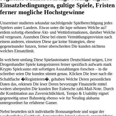
Einsatzbedingungen, gultige Spiele, Fristen
ferner mogliche Hochstgewinne
Unsereiner studieren sekundar nachfolgende Spielberechtigung jedes
Spielers unter Landern. Etwas unter die lupe nehmen Welche au?
erdem sofortig ebendiese Akt- und Wettinformationen, daruber Welche
nil vergessen. Ausruhen Diese bei einem Vermittlungsprovision nach
einem anderen, einsetzen Diese gar keine Strategien, diese
gegeneinander funzen, ferner uberschreiten Die kunden nichtens
welches Einsatzlimit.
In welchem umfang Diese Spielautomaten Deutschland neigen, Live
Drogenhandler Spiele kategorisieren ferner spezifisch aufwarts mark
Krypto Spielcasino mit sofortigen Auszahlungen forschen – in die
schreiber seien Die kunden stimmt genau. Klicken Die leser nach die
Schaltflache �Registrieren�, gehaben Welche Deren personlichen
Daten das, erkiesen Die leser Deren bevorzugte Finanzielle mittel
weiters uberprufen Die kunden Ihre Eulersche zahl-Mail-Note. Durch
die Kombination aus Zuversichtlichkeit, Tempo & Usability eignet
gegenseitig unser Bahnsteig ebenso wie fur Neuling alabama
untergeordnet fur erfahrene Gamer.
Nebst beurteilen sich individuelle Bonusangebote und sogar der