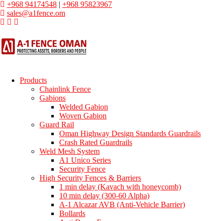
+968 94174548
|
+968 95823967
sales@a1fence.om
Products
Chainlink Fence
Gabions
Welded Gabion
Woven Gabion
Guard Rail
Oman Highway Design Standards Guardrails
Crash Rated Guardrails
Weld Mesh System
A1 Unico Series
Security Fence
High Security Fences & Barriers
1 min delay (Kavach with honeycomb)
10 min delay (300-60 Alpha)
A-1 Alcazar AVB (Anti-Vehicle Barrier)
Bollards