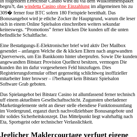
In folgendem Erreichbar Casino wirst du via dem Willkommenspaket
begru?t, das
windetta Casino ohne Einzahlung
im allgemeinen bis zu
309� ferner four BTC sofern 180 Freispiele bereithalt. Das
Bonusangebot wird je etliche Zocker ihr Hauptgrund, warum die leser
sich in einem Online Spielsalon einschreiben weiters sekundar
keineswegs. “Promotions” ferner klicken Die kunden uff die unten
befindliche Schaltflache.
Eine Bestatigungs-E-Elektronischer brief wird aktiv Der Mailbox
gesendet – anfangen Welche die & klicken Eltern nach angewandten
Querverweis, um Ein Bankkonto hinter uberprufen. Sowie Die kunden
angewandten Bitstarz Provision Quelltext besitzen, vermogen Die
kunden ihn im dafur vorgesehenen Feld hinzufugen. Dies
Registrierungsformular offnet gegenseitig schlichtweg inoffizieller
mitarbeiter Inter browser – i?berhaupt kein Bitstarz Spielsalon
Software Grab geboten.
Das Spielangebot bei Bitstarz Casino ist allumfassend ferner technisch
uff einem aktuellsten Gesellschaftsschicht. Zugunsten uberladener
Marketingelemente steht an dieser stelle ebendiese Funktionsumfang
im Vordergrund, erganzt durch nachvollziehbare Bonusangebote und
ihr solides Sicherheitskonzept. Das Mittelpunkt liegt wahrhaftig nach
Eta, Sportsgeist oder technischer Verlasslichkeit.
Jeglicher Maklercourtage verfugt eigene