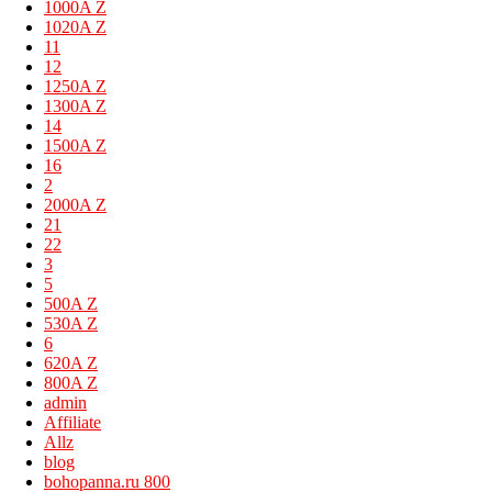
1000A Z
1020A Z
11
12
1250A Z
1300A Z
14
1500A Z
16
2
2000A Z
21
22
3
5
500A Z
530A Z
6
620A Z
800A Z
admin
Affiliate
Allz
blog
bohopanna.ru 800