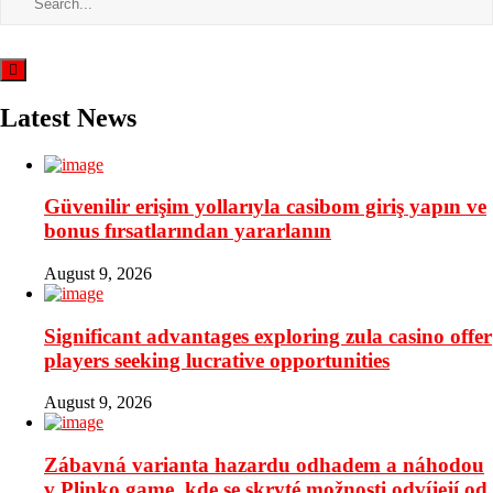
Latest News
Güvenilir erişim yollarıyla casibom giriş yapın ve
bonus fırsatlarından yararlanın
August 9, 2026
Significant advantages exploring zula casino offer
players seeking lucrative opportunities
August 9, 2026
Zábavná varianta hazardu odhadem a náhodou
v Plinko game, kde se skryté možnosti odvíjejí od