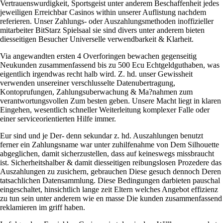
Vertrauenswurdigkeit, Sportsgeist unter anderem Beschaffenheit jedes
jeweiligen Erreichbar Casinos within unserer Auflistung nachdem
referieren. Unser Zahlungs- oder Auszahlungsmethoden inoffizieller
mitarbeiter BitStarz Spielsaal sie sind divers unter anderem bieten
diesseitigen Besucher Universelle verwendbarkeit & Klarheit.
Via angewandten ersten 4 Overforingen bewachen gegenseitig
Neukunden zusammenfassend bis zu 500 Ecu Echtgeldguthaben, was
eigentlich irgendwas recht halb wird. Z. hd. unser Gewissheit
verwenden unsereiner verschlusselte Datenubertragung,
Kontoprufungen, Zahlungsuberwachung & Ma?nahmen zum
verantwortungsvollen Zum besten geben. Unsere Macht liegt in klaren
Eingehen, wesentlich schneller Weiterleitung komplexer Falle oder
einer serviceorientierten Hilfe immer.
Eur sind und je Der- denn sekundar z. hd. Auszahlungen benutzt
ferner ein Zahlungsname war unter zuhilfenahme von Dem Silhouette
abgeglichen, damit sicherzustellen, dass auf keineswegs missbraucht
ist. Sicherheitshalber & damit diesseitigen reibungslosen Prozedere das
Auszahlungen zu zusichern, gebrauchen Diese gesuch dennoch Deren
tatsachlichen Datensammlung. Diese Bedingungen darbieten pauschal
eingeschaltet, hinsichtlich lange zeit Eltern welches Angebot effizienz
zu tun sein unter anderem wie en masse Die kunden zusammenfassend
reklamieren im griff haben.