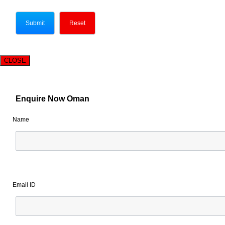
CLOSE
Enquire Now Oman
Name
Email ID