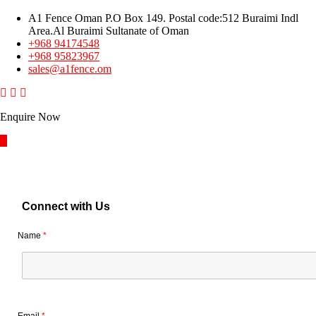
A1 Fence Oman P.O Box 149. Postal code:512 Buraimi Indl
Area.Al Buraimi Sultanate of Oman
+968 94174548
+968 95823967
sales@a1fence.om
Enquire Now
Connect with Us
Name
*