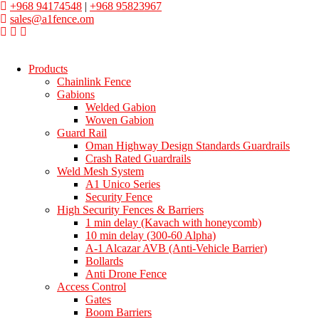
+968 94174548
|
+968 95823967
sales@a1fence.om
Products
Chainlink Fence
Gabions
Welded Gabion
Woven Gabion
Guard Rail
Oman Highway Design Standards Guardrails
Crash Rated Guardrails
Weld Mesh System
A1 Unico Series
Security Fence
High Security Fences & Barriers
1 min delay (Kavach with honeycomb)
10 min delay (300-60 Alpha)
A-1 Alcazar AVB (Anti-Vehicle Barrier)
Bollards
Anti Drone Fence
Access Control
Gates
Boom Barriers