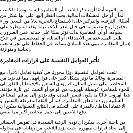
من المهم أيضًا أن يتذكر اللاعب أن المقامرة ليست وسيلة لكسب
المال أو حل المشكلات المالية. يجب النظر إليها على أنها شكل من
أشكال الترفيه، والتركيز على الاستمتاع بالتجربة بدلاً من السعي وراء
تحقيق أرباح مضمونة. في حال شعر اللاعب بأنه يفقد السيطرة على
سلوكه، أو أن المقامرة بدأت تؤثر سلبًا على حياته، فمن الضروري
طلب المساعدة من الأصدقاء، أو العائلة، أو المتخصصين في علاج
إدمان المقامرة. تبني هذه المبادئ يساعد في الحفاظ على تجربة لعب
إيجابية ومتوازنة.
تأثير العوامل النفسية على قرارات المقامرة
تلعب العوامل النفسية دورًا محوريًا في كيفية تعامل الأفراد مع
المقامرة، وغالبًا ما تؤثر بشكل كبير على قراراتهم، مما قد يزيد من
المخاطر. على سبيل المثال، قد يؤدي الشعور بالإحباط أو القلق إلى
اللجوء للمقامرة كوسيلة للهروب من الواقع أو البحث عن إثارة مؤقتة.
هذا الهروب غالبًا ما يكون قصير المدى، وقد يؤدي إلى تفاقم المشاعر
السلبية وزيادة التعلق بالمقامرة. كما أن الثقة المفرطة بالنفس أو
الاعتقاد الخاطئ بالقدرة على التحكم في النتائج العشوائية يمكن أن
تدفع اللاعبين إلى تحمل مخاطر أكبر مما ينبغي.
من ناحية أخرى، يمكن أن تؤدي الرغبة الشديدة في تعويض الخسائر
إلى اتخاذ قرارات متهورة، حيث يزيد اللاعب من رهاناته في محاولة