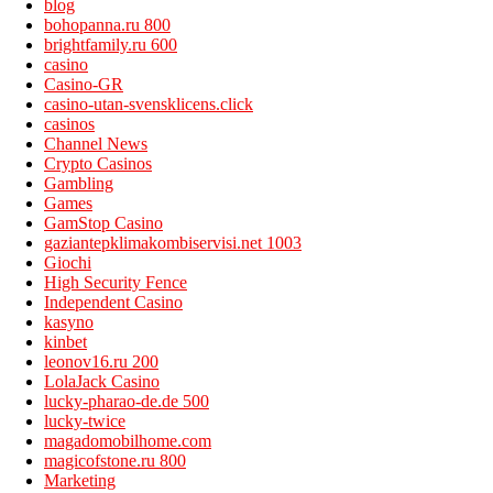
blog
bohopanna.ru 800
brightfamily.ru 600
casino
Casino-GR
casino-utan-svensklicens.click
casinos
Channel News
Crypto Casinos
Gambling
Games
GamStop Casino
gaziantepklimakombiservisi.net 1003
Giochi
High Security Fence
Independent Casino
kasyno
kinbet
leonov16.ru 200
LolaJack Casino
lucky-pharao-de.de 500
lucky-twice
magadomobilhome.com
magicofstone.ru 800
Marketing