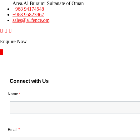
Area.Al Buraimi Sultanate of Oman
+968 94174548
+968 95823967
sales@a1fence.om
Enquire Now
Connect with Us
Name
*
Email
*