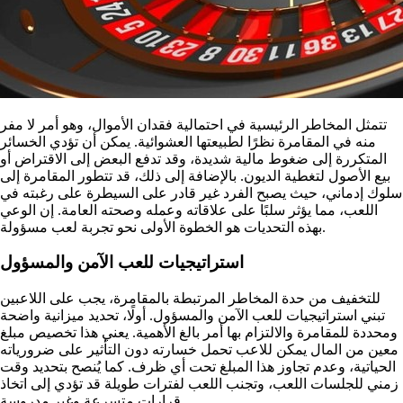
تتمثل المخاطر الرئيسية في احتمالية فقدان الأموال، وهو أمر لا مفر
منه في المقامرة نظرًا لطبيعتها العشوائية. يمكن أن تؤدي الخسائر
المتكررة إلى ضغوط مالية شديدة، وقد تدفع البعض إلى الاقتراض أو
بيع الأصول لتغطية الديون. بالإضافة إلى ذلك، قد تتطور المقامرة إلى
سلوك إدماني، حيث يصبح الفرد غير قادر على السيطرة على رغبته في
اللعب، مما يؤثر سلبًا على علاقاته وعمله وصحته العامة. إن الوعي
بهذه التحديات هو الخطوة الأولى نحو تجربة لعب مسؤولة.
استراتيجيات للعب الآمن والمسؤول
للتخفيف من حدة المخاطر المرتبطة بالمقامرة، يجب على اللاعبين
تبني استراتيجيات للعب الآمن والمسؤول. أولًا، تحديد ميزانية واضحة
ومحددة للمقامرة والالتزام بها أمر بالغ الأهمية. يعني هذا تخصيص مبلغ
معين من المال يمكن للاعب تحمل خسارته دون التأثير على ضرورياته
الحياتية، وعدم تجاوز هذا المبلغ تحت أي ظرف. كما يُنصح بتحديد وقت
زمني للجلسات اللعب، وتجنب اللعب لفترات طويلة قد تؤدي إلى اتخاذ
قرارات متسرعة وغير مدروسة.