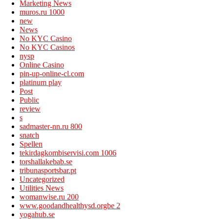
Marketing News
muros.ru 1000
new
News
No KYC Casino
No KYC Casinos
nysp
Online Casino
pin-up-online-cl.com
platinum play
Post
Public
review
s
sadmaster-nn.ru 800
snatch
Spellen
tekirdagkombiservisi.com 1006
torshallakebab.se
tribunasportsbar.pt
Uncategorized
Utilities News
womanwise.ru 200
www.goodandhealthysd.orgbe 2
yogahub.se