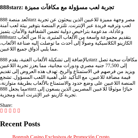
888starz: تجربة لعب مسؤولة مع مكافآت مميزة
تُعد منصة 888starz مصر وجهة مميزة للاعبين الذين يبحثون عن تجربة
لعب وترفيه فريدة عبر الإنترنت. تلتزم المنصة بتوفير بيئة لعب آمنة
وعادلة، مدعومة بتراخيص دولية تضمن الشفافية والأمان. يتميز
888starz بتقديم مجموعة واسعة من الألعاب المثيرة، بدءًا من ألعاب
الكازينو الكلاسيكية وصولًا إلى أحدث ما توصلت إليه صناعة الألعاب،
مما يلبي أذواق جميع اللاعبين.
بالإضافة إلى تشكيلة الألعاب الغنية، يقدم 888starz مكافآت سخية تصل
إلى 77,500 جنيه مصري ودورات مجانية، مما يعزز تجربة اللاعبين
ويزيد من فرصهم في الاستمتاع والربح. تهدف هذه العروض إلى تقديم
قيمة مضافة للاعبين، مع التأكيد على أهمية اللعب المسؤول. تشجع
المنصة اللاعبين على وضع حدود والاستمتاع بالألعاب بطريقة متوازنة،
مما يجعل 888starz خيارًا موثوقًا للاعبين المصريين الذين يسعون إلى
تجربة كازينو عبر الإنترنت آمنة ومجزية.
Share:
Recent Posts
Bonrush Casino Exclusivos de Promoción Crypto