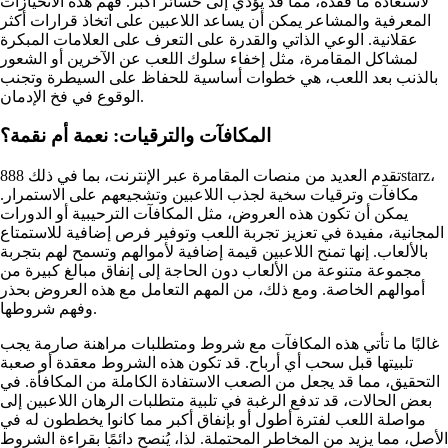
لاستعادة ما فقده، مما قد يؤدي إلى خسائر أكبر. فهم هذه الانحيازات
المعرفية والمشاعر يمكن أن يساعد اللاعبين على اتخاذ قرارات أكثر
عقلانية. الوعي الذاتي والقدرة على التعرف على العلامات المبكرة
لمشاكل المقامرة، مثل إخفاء سلوك اللعب عن الآخرين أو الشعور
بالذنب بعد اللعب، هي خطوات أساسية للحفاظ على السيطرة وتجنب
الوقوع في فخ الإدمان.
المكافآت والترقيات: نعمة أم نقمة؟
تقدم العديد من منصات المقامرة عبر الإنترنت، بما في ذلك 888starz،
مكافآت وترقيات سخية لجذب اللاعبين وتشجيعهم على الاستمرار.
يمكن أن تكون هذه العروض، مثل المكافآت الترحيبية أو الدورات
المجانية، مفيدة في تعزيز تجربة اللعب وتوفير فرص إضافية للاستمتاع
بالألعاب. إنها تمنح اللاعبين قيمة إضافية لأموالهم وتسمح لهم بتجربة
مجموعة متنوعة من الألعاب دون الحاجة إلى إنفاق مبالغ كبيرة من
أموالهم الخاصة. ومع ذلك، من المهم التعامل مع هذه العروض بحذر
وفهم شروطها.
غالبًا ما تأتي هذه المكافآت مع شروط ومتطلبات مراهنة صارمة يجب
تلبيتها قبل سحب أي أرباح. قد تكون هذه الشروط معقدة أو صعبة
التحقيق، مما قد يجعل من الصعب الاستفادة الكاملة من المكافأة. في
بعض الحالات، قد تدفع الرغبة في تلبية متطلبات الرهان اللاعبين إلى
مواصلة اللعب لفترة أطول أو بإنفاق أكبر مما كانوا يخططون له في
الأصل، مما يزيد من المخاطر المحتملة. لذا، يُنصح دائمًا بقراءة الشروط