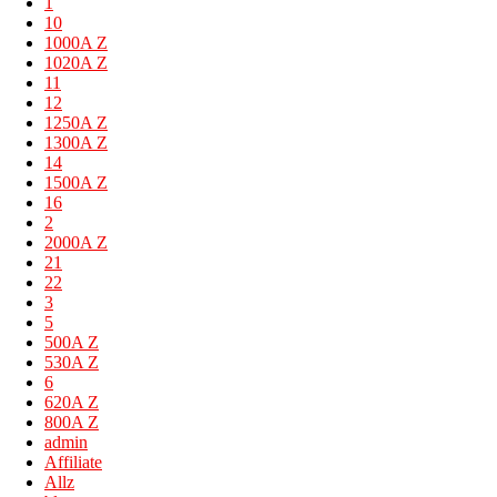
1
10
1000A Z
1020A Z
11
12
1250A Z
1300A Z
14
1500A Z
16
2
2000A Z
21
22
3
5
500A Z
530A Z
6
620A Z
800A Z
admin
Affiliate
Allz