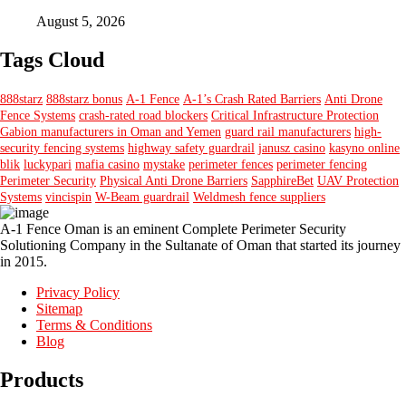
August 5, 2026
Tags Cloud
888starz
888starz bonus
A-1 Fence
A-1’s Crash Rated Barriers
Anti Drone
Fence Systems
crash-rated road blockers
Critical Infrastructure Protection
Gabion manufacturers in Oman and Yemen
guard rail manufacturers
high-
security fencing systems
highway safety guardrail
janusz casino
kasyno online
blik
luckypari
mafia casino
mystake
perimeter fences
perimeter fencing
Perimeter Security
Physical Anti Drone Barriers
SapphireBet
UAV Protection
Systems
vincispin
W-Beam guardrail
Weldmesh fence suppliers
A-1 Fence Oman is an eminent Complete Perimeter Security
Solutioning Company in the Sultanate of Oman that started its journey
in 2015.
Privacy Policy
Sitemap
Terms & Conditions
Blog
Products