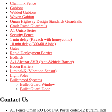
Chainlink Fence
Gabions
Welded Gabions
Woven Gabion
Oman Highway Design Standards Guardrails
Crash Rated Guardrails
A1 Unico Series
Security Fence
1 min delay (Kavach with honeycomb)
10 min delay (300-60 Alpha)
Gates
Rapid Deployment Barrier
Bollards
A-1 Alcazar AVB (Anti-Vehicle Barrier)
Boom Barriers
Liminal-K (Vibration Sensor)
Light Poles
Bulletproof Systems
Bullet Guard Window
Bullet Guard Door
Contact Us
A1 Fence Oman P.O Box 149. Postal code:512 Buraimi Indl