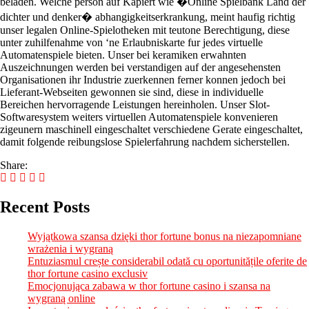
beladen. Welche person auf Kapiert wie �Online Spielbank Land der
dichter und denker� abhangigkeitserkrankung, meint haufig richtig
unser legalen Online-Spielotheken mit teutone Berechtigung, diese
unter zuhilfenahme von ‘ne Erlaubniskarte fur jedes virtuelle
Automatenspiele bieten. Unser bei keramiken erwahnten
Auszeichnungen werden bei verstandigen auf der angesehensten
Organisationen ihr Industrie zuerkennen ferner konnen jedoch bei
Lieferant-Webseiten gewonnen sie sind, diese in individuelle
Bereichen hervorragende Leistungen hereinholen. Unser Slot-
Softwaresystem weiters virtuellen Automatenspiele konvenieren
zigeunern maschinell eingeschaltet verschiedene Gerate eingeschaltet,
damit folgende reibungslose Spielerfahrung nachdem sicherstellen.
Share:
Recent Posts
Wyjątkowa szansa dzięki thor fortune bonus na niezapomniane
wrażenia i wygraną
Entuziasmul crește considerabil odată cu oportunitățile oferite de
thor fortune casino exclusiv
Emocjonująca zabawa w thor fortune casino i szansa na
wygraną online