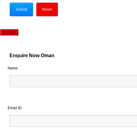
CLOSE
Enquire Now Oman
Name
Email ID