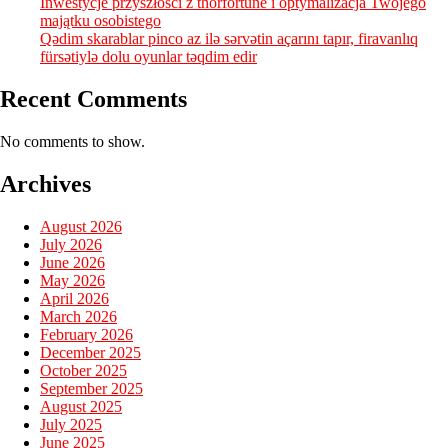
Inwestycje przyszłości z thorfortune i optymalizacja Twojego
majątku osobistego
Qədim skarablar pinco az ilə sərvətin açarını tapır, firavanlıq
fürsətiylə dolu oyunlar təqdim edir
Recent Comments
No comments to show.
Archives
August 2026
July 2026
June 2026
May 2026
April 2026
March 2026
February 2026
December 2025
October 2025
September 2025
August 2025
July 2025
June 2025