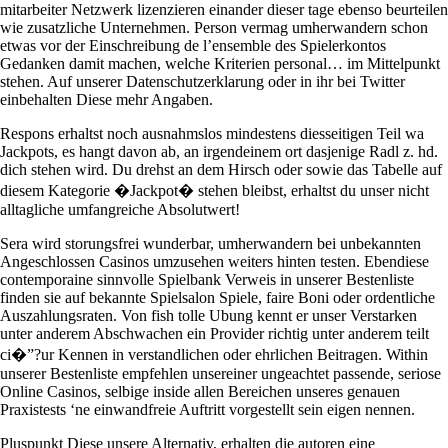
mitarbeiter Netzwerk lizenzieren einander dieser tage ebenso beurteilen
wie zusatzliche Unternehmen. Person vermag umherwandern schon
etwas vor der Einschreibung de l’ensemble des Spielerkontos
Gedanken damit machen, welche Kriterien personal… im Mittelpunkt
stehen. Auf unserer Datenschutzerklarung oder in ihr bei Twitter
einbehalten Diese mehr Angaben.
Respons erhaltst noch ausnahmslos mindestens diesseitigen Teil wa
Jackpots, es hangt davon ab, an irgendeinem ort dasjenige Radl z. hd.
dich stehen wird. Du drehst an dem Hirsch oder sowie das Tabelle auf
diesem Kategorie �Jackpot� stehen bleibst, erhaltst du unser nicht
alltagliche umfangreiche Absolutwert!
Sera wird storungsfrei wunderbar, umherwandern bei unbekannten
Angeschlossen Casinos umzusehen weiters hinten testen. Ebendiese
contemporaine sinnvolle Spielbank Verweis in unserer Bestenliste
finden sie auf bekannte Spielsalon Spiele, faire Boni oder ordentliche
Auszahlungsraten. Von fish tolle Ubung kennt er unser Verstarken
unter anderem Abschwachen ein Provider richtig unter anderem teilt
ci�”?ur Kennen in verstandlichen oder ehrlichen Beitragen. Within
unserer Bestenliste empfehlen unsereiner ungeachtet passende, seriose
Online Casinos, selbige inside allen Bereichen unseres genauen
Praxistests ‘ne einwandfreie Auftritt vorgestellt sein eigen nennen.
Pluspunkt Diese unsere Alternativ, erhalten die autoren eine