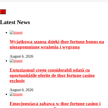
Latest News
Wyjątkowa szansa dzięki thor fortune bonus na
niezapomniane wrażenia i wygraną
August 6, 2026
Entuziasmul crește considerabil odată cu
oportunitățile oferite de thor fortune casino
exclusiv
August 6, 2026
Emocjonująca zabawa w thor fortune casino i