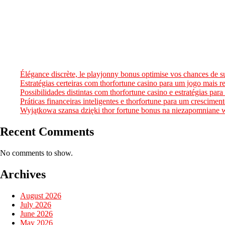
Élégance discrète, le playjonny bonus optimise vos chances de s
Estratégias certeiras com thorfortune casino para um jogo mais re
Possibilidades distintas com thorfortune casino e estratégias par
Práticas financeiras inteligentes e thorfortune para um crescimen
Wyjątkowa szansa dzięki thor fortune bonus na niezapomniane 
Recent Comments
No comments to show.
Archives
August 2026
July 2026
June 2026
May 2026