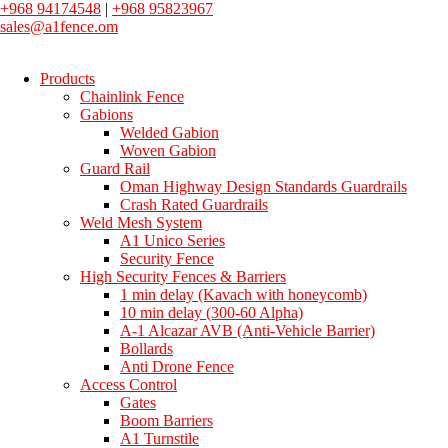
+968 94174548
|
+968 95823967
sales@a1fence.om
Products
Chainlink Fence
Gabions
Welded Gabion
Woven Gabion
Guard Rail
Oman Highway Design Standards Guardrails
Crash Rated Guardrails
Weld Mesh System
A1 Unico Series
Security Fence
High Security Fences & Barriers
1 min delay (Kavach with honeycomb)
10 min delay (300-60 Alpha)
A-1 Alcazar AVB (Anti-Vehicle Barrier)
Bollards
Anti Drone Fence
Access Control
Gates
Boom Barriers
A1 Turnstile