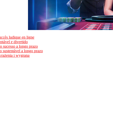
uccès ludique en ligne
ntável e divertido
a o sucesso a longo prazo
to sustentável a longo prazo
wrażenia i wygraną