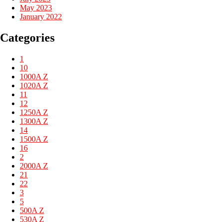
May 2023
January 2022
Categories
1
10
1000A Z
1020A Z
11
12
1250A Z
1300A Z
14
1500A Z
16
2
2000A Z
21
22
3
5
500A Z
530A Z