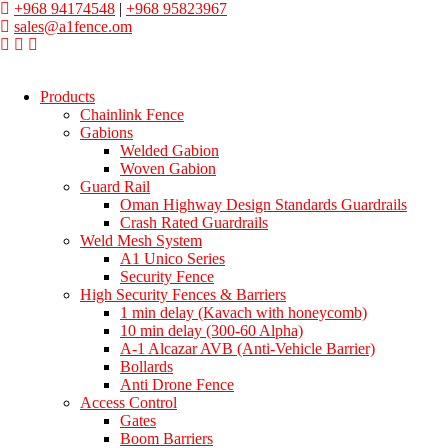
+968 94174548
|
+968 95823967
sales@a1fence.om
Products
Chainlink Fence
Gabions
Welded Gabion
Woven Gabion
Guard Rail
Oman Highway Design Standards Guardrails
Crash Rated Guardrails
Weld Mesh System
A1 Unico Series
Security Fence
High Security Fences & Barriers
1 min delay (Kavach with honeycomb)
10 min delay (300-60 Alpha)
A-1 Alcazar AVB (Anti-Vehicle Barrier)
Bollards
Anti Drone Fence
Access Control
Gates
Boom Barriers