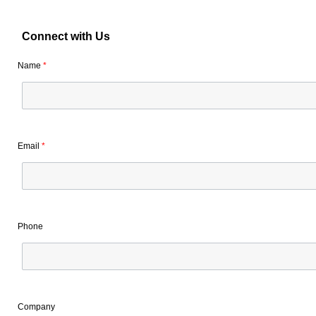
Connect with Us
Name
*
Email
*
Phone
Company