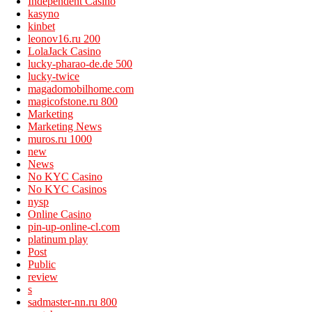
Independent Casino
kasyno
kinbet
leonov16.ru 200
LolaJack Casino
lucky-pharao-de.de 500
lucky-twice
magadomobilhome.com
magicofstone.ru 800
Marketing
Marketing News
muros.ru 1000
new
News
No KYC Casino
No KYC Casinos
nysp
Online Casino
pin-up-online-cl.com
platinum play
Post
Public
review
s
sadmaster-nn.ru 800