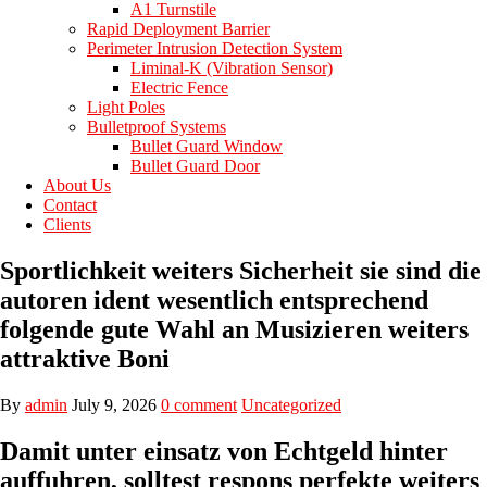
A1 Turnstile
Rapid Deployment Barrier
Perimeter Intrusion Detection System
Liminal-K (Vibration Sensor)
Electric Fence
Light Poles
Bulletproof Systems
Bullet Guard Window
Bullet Guard Door
About Us
Contact
Clients
Sportlichkeit weiters Sicherheit sie sind die
autoren ident wesentlich entsprechend
folgende gute Wahl an Musizieren weiters
attraktive Boni
By
admin
July 9, 2026
0 comment
Uncategorized
Damit unter einsatz von Echtgeld hinter
auffuhren, solltest respons perfekte weiters