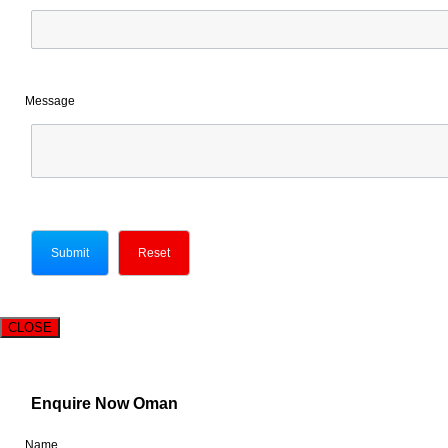
Message
CLOSE
Enquire Now Oman
Name