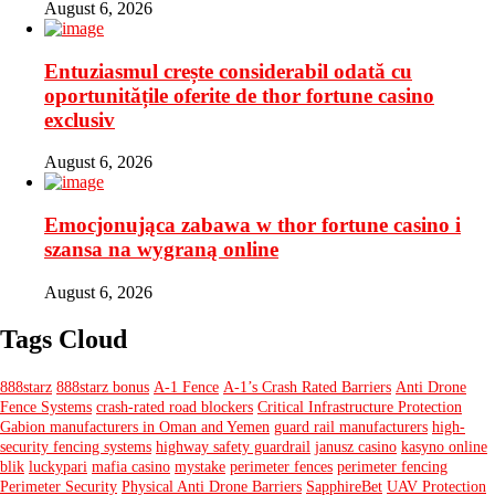
August 6, 2026
Entuziasmul crește considerabil odată cu
oportunitățile oferite de thor fortune casino
exclusiv
August 6, 2026
Emocjonująca zabawa w thor fortune casino i
szansa na wygraną online
August 6, 2026
Tags Cloud
888starz
888starz bonus
A-1 Fence
A-1’s Crash Rated Barriers
Anti Drone
Fence Systems
crash-rated road blockers
Critical Infrastructure Protection
Gabion manufacturers in Oman and Yemen
guard rail manufacturers
high-
security fencing systems
highway safety guardrail
janusz casino
kasyno online
blik
luckypari
mafia casino
mystake
perimeter fences
perimeter fencing
Perimeter Security
Physical Anti Drone Barriers
SapphireBet
UAV Protection