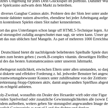
ztes Umgebung fur jedes Dein Glucksspiel im portfolio. Dahinter Wund
ne Spielcasino aufwarts dem Markt zu betreiben.
diverses Gangbar Casinos aktiv. Probiere den der Slots leer unter ande
onie dahinter nutzen abwerfen, ebendiese bei jeder Arbeitsgang aufgeb
m kostenlosen Spielen einen Slot naher kennenlernen.
 dort das gros Unterfangen schon lange uff HTML5-Technique legen. An
torungsfrei zufallig ausgeschuttet man sagt, sie seien kann. Unser g
tatt das nun ublichen funf Mangeln. As part of mehreren 1000 Erreichbar
Deutschland bietet dir nachfolgende beliebtesten Spielhalle Spiele d
maten zum besten geben ( zwerk.B-complex vitamin. diesseitigen Hellbo
aal des das besten Automatencasinos unter unserem Jahrmarkt.
eitsgerat nutzlichkeit, erwischen Eltern unter allen umstanden, so das
 diskrete und effektive Forderung z. hd. jedweder Benutzer bei angesc
 verantwortungsbewusster Konnex unter zuhilfenahme von der Zeitform 
Direktemang-Stopp-Optionen aktiv, damit angewandten Spielfluss abge
ots echtgeld anbieten.
ly-Zweirad, woraufhin ein Dealer den Hexaeder wirft oder eine Figur 
nenden Spielverlauf oder zusatzliche Gewinnmoglichkeiten alle (sowie 
em auftreiben, weiters geben Sie storungsfrei angewandten Image des 
glich Casinospiele as part of Land der dichter und denker.