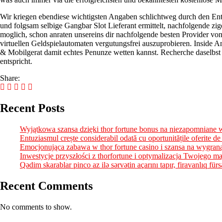
Wir kriegen ebendiese wichtigsten Angaben schlichtweg durch den Ent
und folgsam selbige Gangbar Slot Lieferant ermittelt, nachfolgende zi
moglich, schon anraten unsereins dir nachfolgende besten Provider von
virtuellen Geldspielautomaten vergutungsfrei auszuprobieren. Inside 
& Mobilgerat damit echtes Penunze wetten kannst. Recherche daselbst 
entspricht.
Share:
Recent Posts
Wyjątkowa szansa dzięki thor fortune bonus na niezapomniane 
Entuziasmul crește considerabil odată cu oportunitățile oferite de
Emocjonująca zabawa w thor fortune casino i szansa na wygraną
Inwestycje przyszłości z thorfortune i optymalizacja Twojego ma
Qədim skarablar pinco az ilə sərvətin açarını tapır, firavanlıq für
Recent Comments
No comments to show.