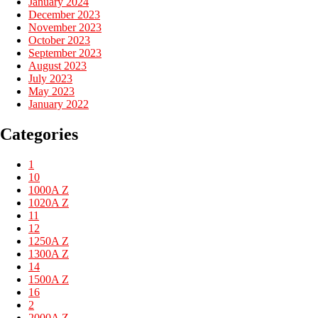
January 2024
December 2023
November 2023
October 2023
September 2023
August 2023
July 2023
May 2023
January 2022
Categories
1
10
1000A Z
1020A Z
11
12
1250A Z
1300A Z
14
1500A Z
16
2
2000A Z