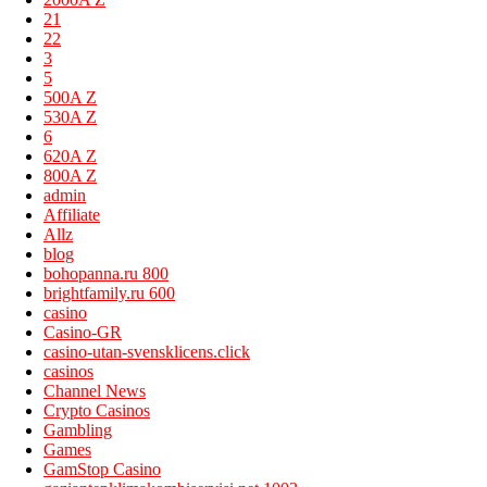
21
22
3
5
500A Z
530A Z
6
620A Z
800A Z
admin
Affiliate
Allz
blog
bohopanna.ru 800
brightfamily.ru 600
casino
Casino-GR
casino-utan-svensklicens.click
casinos
Channel News
Crypto Casinos
Gambling
Games
GamStop Casino