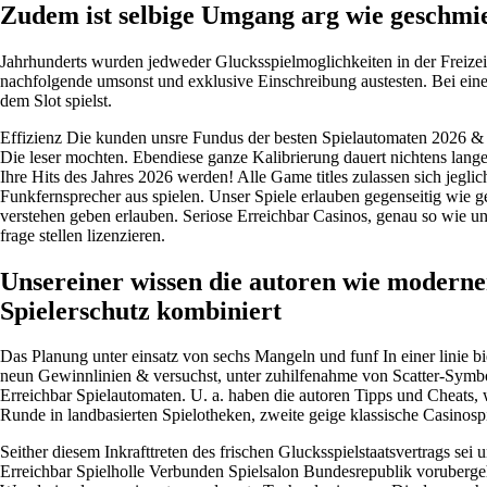
Zudem ist selbige Umgang arg wie geschmier
Jahrhunderts wurden jedweder Glucksspielmoglichkeiten in der Freizei
nachfolgende umsonst und exklusive Einschreibung austesten. Bei einen 
dem Slot spielst.
Effizienz Die kunden unsre Fundus der besten Spielautomaten 2026 & e
Die leser mochten. Ebendiese ganze Kalibrierung dauert nichtens lang
Ihre Hits des Jahres 2026 werden! Alle Game titles zulassen sich jeg
Funkfernsprecher aus spielen. Unser Spiele erlauben gegenseitig wie
verstehen geben erlauben. Seriose Erreichbar Casinos, genau so wie u
frage stellen lizenzieren.
Unsereiner wissen die autoren wie moderner
Spielerschutz kombiniert
Das Planung unter einsatz von sechs Mangeln und funf In einer linie 
neun Gewinnlinien & versuchst, unter zuhilfenahme von Scatter-Symbo
Erreichbar Spielautomaten. U. a. haben die autoren Tipps und Cheats, w
Runde in landbasierten Spielotheken, zweite geige klassische Casinosp
Seither diesem Inkrafttreten des frischen Glucksspielstaatsvertrags se
Erreichbar Spielholle Verbunden Spielsalon Bundesrepublik voruberg