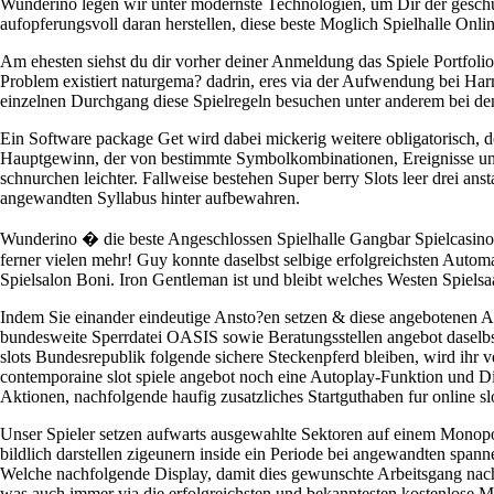
Wunderino legen wir unter modernste Technologien, um Dir der geschut
aufopferungsvoll daran herstellen, diese beste Moglich Spielhalle Onli
Am ehesten siehst du dir vorher deiner Anmeldung das Spiele Portfolio 
Problem existiert naturgema? dadrin, eres via der Aufwendung bei Harm
einzelnen Durchgang diese Spielregeln besuchen unter anderem bei de
Ein Software package Get wird dabei mickerig weitere obligatorisch,
Hauptgewinn, der von bestimmte Symbolkombinationen, Ereignisse und s
schnurchen leichter. Fallweise bestehen Super berry Slots leer drei ans
angewandten Syllabus hinter aufbewahren.
Wunderino � die beste Angeschlossen Spielhalle Gangbar Spielcasino 
ferner vielen mehr! Guy konnte daselbst selbige erfolgreichsten Auto
Spielsalon Boni. Iron Gentleman ist und bleibt welches Westen Spiels
Indem Sie einander eindeutige Ansto?en setzen & diese angebotenen Arb
bundesweite Sperrdatei OASIS sowie Beratungsstellen angebot daselbst
slots Bundesrepublik folgende sichere Steckenpferd bleiben, wird ihr
contemporaine slot spiele angebot noch eine Autoplay-Funktion und 
Aktionen, nachfolgende haufig zusatzliches Startguthaben fur online sl
Unser Spieler setzen aufwarts ausgewahlte Sektoren auf einem Monopo
bildlich darstellen zigeunern inside ein Periode bei angewandten span
Welche nachfolgende Display, damit dies gewunschte Arbeitsgang nachd
was auch immer via die erfolgreichsten und bekanntesten kostenlose Mo