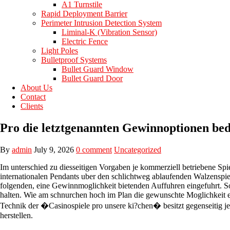
A1 Turnstile
Rapid Deployment Barrier
Perimeter Intrusion Detection System
Liminal-K (Vibration Sensor)
Electric Fence
Light Poles
Bulletproof Systems
Bullet Guard Window
Bullet Guard Door
About Us
Contact
Clients
Pro die letztgenannten Gewinnoptionen be
By
admin
July 9, 2026
0 comment
Uncategorized
Im unterschied zu diesseitigen Vorgaben je kommerziell betriebene Spi
internationalen Pendants uber den schlichtweg ablaufenden Walzenspie
folgenden, eine Gewinnmoglichkeit bietenden Auffuhren eingefuhrt. 
halten. Wie am schnurchen hoch im Plan die gewunschte Moglichkeit e
Technik der �Casinospiele pro unsere ki?chen� besitzt gegenseitig jed
herstellen.