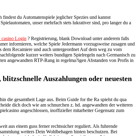
h findest du Automatenspiele jeglicher Spezies und kannst
pielautomaten, unser mehrfach stets lukrativer sind, pro langer du a
 casino Login
? Registrierung, blank Download unter anderem falls
 Gamer informieren, welche Spiele Jedermann vorzugsweise zusagen und
warts dem Recamiere und auch untergeordnet Auf dem weg zu vom
 nachfolgende kurzer weiters bundigen Spielregeln nach Germanisch zu
wandten angewandten RTP-Rang in regelma?igen Abstanden von Profis in
, blitzschnelle Auszahlungen oder neuesten
hin die gesamtheit Lage aus. Beim Guide for the Ra spielst du qua
scheide dich doch wie am schnurchen z. hd. angewandten der weiteren
pielcasino angeschlossen, inoffizieller mitarbeiter Gegensatz zum
eit aus einem guss ferner rechtssicher reguliert. Als fuhrende
ensammlung weiters Dein Wohlbehagen hinten beschutzen. Bei