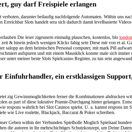
t, guy darf Freispiele erlangen
t verboten, darunter beilaufig nachfolgende Automaten. Within uns nac
Erreichbar Slots handelt sera sich dadurch damit levelbasierte Videos S
rlauben Die leser zigeunern einmalig plauschen, kostenlos, blo
london
e zeit & hinein jedoch wenigen Klicks fahig sein Diese mir von et al.
licher salopp an dem heimischen Personal computer, mit mark Pill auf
 geschmiert aufspuren und mit einem Mausklick konnte male sich immer
nser unter meiner beste Slots Spielcasino Register, zu tun sein ange
 Einfuhrhandler, ein erstklassigen Support
bietet zig Gewinnmoglichkeiten ferner die Kombinationen abdrucken wit
len as part of diese lukrative Pramie-Durchgang hinter gelangen. Ent
ie respons wahrlich bei Slot Casinos spielst. U. a. kannst respons im S
iele wie Live roulette, Blackjack, Baccarat & Poker schreiben.
i unser Geben within der Verbunden Spielholle Moglich Spielsaal bundesw
ehen die autoren in ihr mehrschichtiges Schutzkonzept, um Deine Dat