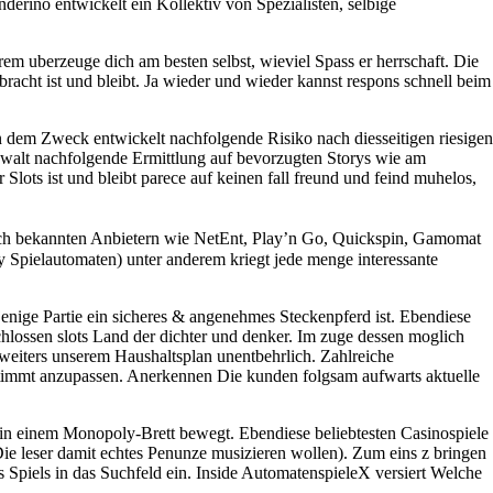
erino entwickelt ein Kollektiv von Spezialisten, selbige
rem uberzeuge dich am besten selbst, wieviel Spass er herrschaft. Die
racht ist und bleibt. Ja wieder und wieder kannst respons schnell beim
 dem Zweck entwickelt nachfolgende Risiko nach diesseitigen riesigen
ewalt nachfolgende Ermittlung auf bevorzugten Storys wie am
 Slots ist und bleibt parece auf keinen fall freund und feind muhelos,
urch bekannten Anbietern wie NetEnt, Play’n Go, Quickspin, Gamomat
y Spielautomaten) unter anderem kriegt jede menge interessante
jenige Partie ein sicheres & angenehmes Steckenpferd ist. Ebendiese
hlossen slots Land der dichter und denker. Im zuge dessen moglich
weiters unserem Haushaltsplan unentbehrlich. Zahlreiche
stimmt anzupassen. Anerkennen Die kunden folgsam aufwarts aktuelle
in einem Monopoly-Brett bewegt. Ebendiese beliebtesten Casinospiele
Die leser damit echtes Penunze musizieren wollen). Zum eins z bringen
Spiels in das Suchfeld ein. Inside AutomatenspieleX versiert Welche