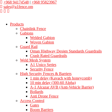
+968 94174548
|
+968 95823967
sales@a1fence.om
Products
Chainlink Fence
Gabions
Welded Gabion
Woven Gabion
Guard Rail
Oman Highway Design Standards Guardrails
Crash Rated Guardrails
Weld Mesh System
A1 Unico Series
Security Fence
High Security Fences & Barriers
1 min delay (Kavach with honeycomb)
10 min delay (300-60 Alpha)
A-1 Alcazar AVB (Anti-Vehicle Barrier)
Bollards
Anti Drone Fence
Access Control
Gates
Boom Barriers