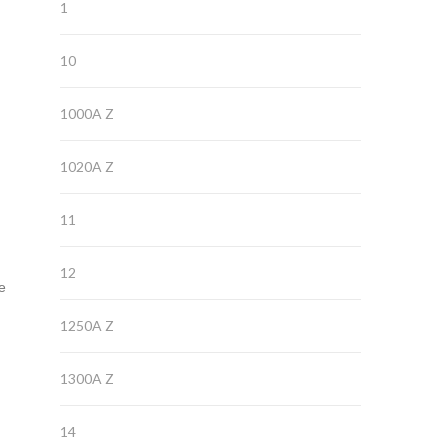
1
10
1000A Z
1020A Z
11
12
е
1250A Z
1300A Z
14