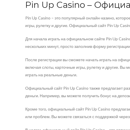
Pin Up Casino – Офици
Pin Up Casino – это популярный онлайн-казино, которо
игры, рулетку и другие. Официальный сайт Pin Up Casin
Для начала играть на официальном сайте Pin Up Casin
нескольких минут, просто заполнив форму регистрации
После регистрации вы сможете начать играть на официа
включая слоты, карточные игры, рулетку и другие. Вы м
играть на реальные деньги.
Официальный сайт Pin Up Casino также предлагает раз
деньги. Например, вы можете получить бонус на депоз
Кроме того, официальный сайт Pin Up Casino предлагае
или проблем. Вы можете связаться с поддержкой через 
В целом, официальный сайт Pin Up Casino – это отлич