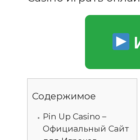
Содержимое
Pin Up Casino –
Официальный Сайт