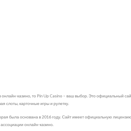
онлайн-казино, то Pin Up Casino – ваш выбор. Это официальный сай
ая слоты, карточные игры и рулетку.
торая была основана в 2016 году. Сайт имеет официальную лицензию
 ассоциации онлайн-казино.