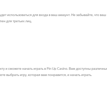
ет использоваться для входа в ваш аккаунт. Не забывайте, что ваш
ен для третьих лиц.
нту и сможете начать играть в Pin Up Casino. Вам доступны различны
ете выбрать игру, которая вам понравится, и начать играть.