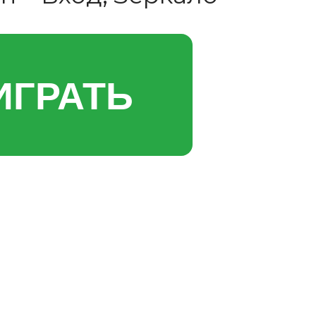
ИГРАТЬ