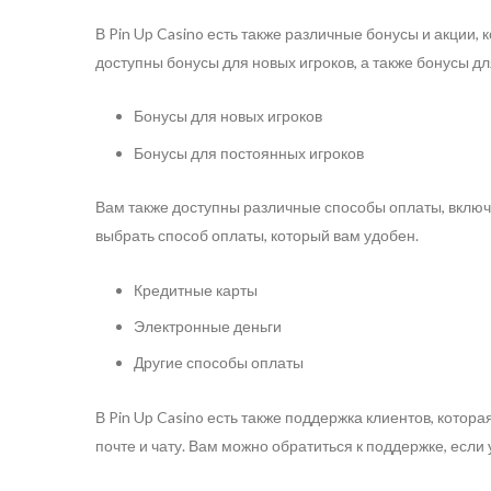
В Pin Up Casino есть также различные бонусы и акции, 
доступны бонусы для новых игроков, а также бонусы дл
Бонусы для новых игроков
Бонусы для постоянных игроков
Вам также доступны различные способы оплаты, включа
выбрать способ оплаты, который вам удобен.
Кредитные карты
Электронные деньги
Другие способы оплаты
В Pin Up Casino есть также поддержка клиентов, котор
почте и чату. Вам можно обратиться к поддержке, если