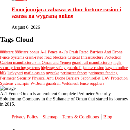
Emocjonująca zabawa w thor fortune casino i
szansa na wygraną online
August 6, 2026
Tags Cloud
888starz
888starz bonus
A-1 Fence
A-1’s Crash Rated Barriers
Anti Drone
Fence Systems
crash-rated road blockers
Critical Infrastructure Protection
Gabion manufacturers in Oman and Yemen
guard rail manufacturers
high-
security fencing systems
highway safety guardrail
janusz casino
kasyno online
blik
luckypari
mafia casino
mystake
perimeter fences
perimeter fencing
Perimeter Security
Physical Anti Drone Barriers
SapphireBet
UAV Protection
Systems
vincispin
W-Beam guardrail
Weldmesh fence suppliers
A-1 Fence Oman is an eminent Complete Perimeter Security
Solutioning Company in the Sultanate of Oman that started its journey
in 2015.
Privacy Policy
Sitemap
Terms & Conditions
Blog