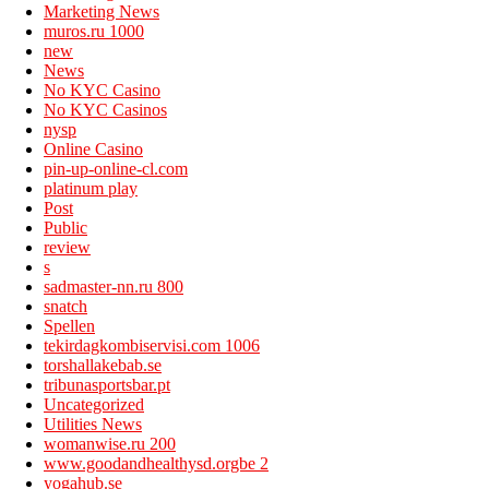
Marketing News
muros.ru 1000
new
News
No KYC Casino
No KYC Casinos
nysp
Online Casino
pin-up-online-cl.com
platinum play
Post
Public
review
s
sadmaster-nn.ru 800
snatch
Spellen
tekirdagkombiservisi.com 1006
torshallakebab.se
tribunasportsbar.pt
Uncategorized
Utilities News
womanwise.ru 200
www.goodandhealthysd.orgbe 2
yogahub.se