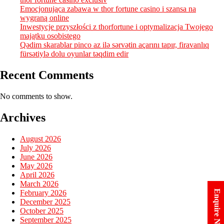
Emocjonująca zabawa w thor fortune casino i szansa na
wygraną online
Inwestycje przyszłości z thorfortune i optymalizacja Twojego
majątku osobistego
Qədim skarablar pinco az ilə sərvətin açarını tapır, firavanlıq
fürsətiylə dolu oyunlar təqdim edir
Recent Comments
No comments to show.
Archives
August 2026
July 2026
June 2026
May 2026
April 2026
March 2026
February 2026
Enquire Now
December 2025
October 2025
September 2025