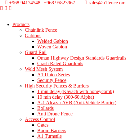
+968 94174548
|
+968 95823967
sales@a1fence.om
Products
Chainlink Fence
Gabions
Welded Gabion
Woven Gabion
Guard Rail
Oman Highway Design Standards Guardrails
Crash Rated Guardrails
Weld Mesh System
A1 Unico Series
Security Fence
High Security Fences & Barriers
1 min delay (Kavach with honeycomb)
10 min delay (300-60 Alpha)
A-1 Alcazar AVB (Anti-Vehicle Barrier)
Bollards
Anti Drone Fence
Access Control
Gates
Boom Barriers
A1 Turnstile