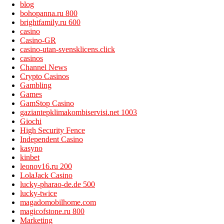
blog
bohopanna.ru 800
brightfamily.ru 600
casino
Casino-GR
casino-utan-svensklicens.click
casinos
Channel News
Crypto Casinos
Gambling
Games
GamStop Casino
gaziantepklimakombiservisi.net 1003
Giochi
High Security Fence
Independent Casino
kasyno
kinbet
leonov16.ru 200
LolaJack Casino
lucky-pharao-de.de 500
lucky-twice
magadomobilhome.com
magicofstone.ru 800
Marketing