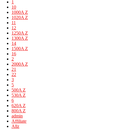
1
10
1000A Z
1020A Z
11
12
1250A Z
1300A Z
14
1500A Z
16
2
2000A Z
21
22
3
5
500A Z
530A Z
6
620A Z
800A Z
admin
Affiliate
Allz