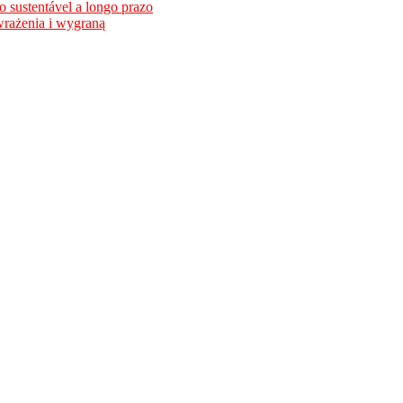
to sustentável a longo prazo
wrażenia i wygraną