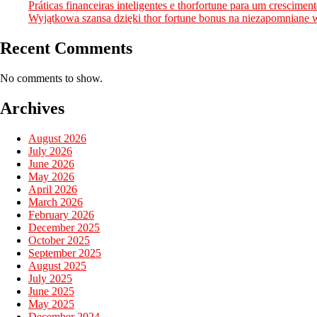
Práticas financeiras inteligentes e thorfortune para um crescimen
Wyjątkowa szansa dzięki thor fortune bonus na niezapomniane 
Recent Comments
No comments to show.
Archives
August 2026
July 2026
June 2026
May 2026
April 2026
March 2026
February 2026
December 2025
October 2025
September 2025
August 2025
July 2025
June 2025
May 2025
December 2024