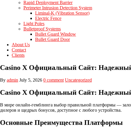
Rapid Deployment Barrier
Perimeter Intrusion Detection System
Liminal-K (Vibration Sensor)
Electric Fence
Light Poles
Bulletproof Systems
Bullet Guard Window
Bullet Guard Door
About Us
Contact
Clients
Casino X Официальный Сайт: Надежный
By
admin
July 5, 2026
0 comment
Uncategorized
Casino X Официальный Сайт: Надежный
В мире онлайн-гемблинга выбор правильной платформы — зал
дилеров и щедрых бонусов, доступное с любого устройства.
Основные Преимущества Платформы