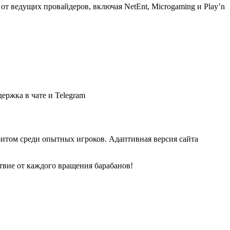
от ведущих провайдеров, включая NetEnt, Microgaming и Play’n
ержка в чате и Telegram
том среди опытных игроков. Адаптивная версия сайта
твие от каждого вращения барабанов!