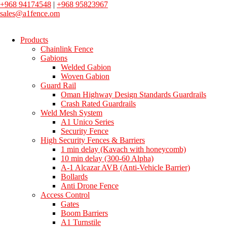
+968 94174548
|
+968 95823967
sales@a1fence.om
Products
Chainlink Fence
Gabions
Welded Gabion
Woven Gabion
Guard Rail
Oman Highway Design Standards Guardrails
Crash Rated Guardrails
Weld Mesh System
A1 Unico Series
Security Fence
High Security Fences & Barriers
1 min delay (Kavach with honeycomb)
10 min delay (300-60 Alpha)
A-1 Alcazar AVB (Anti-Vehicle Barrier)
Bollards
Anti Drone Fence
Access Control
Gates
Boom Barriers
A1 Turnstile