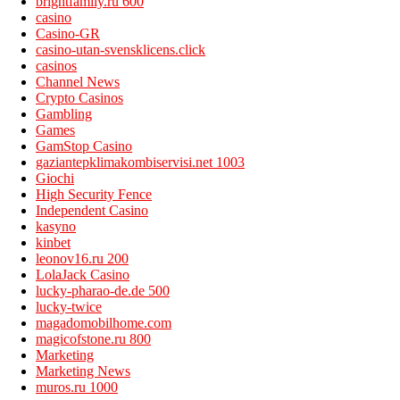
brightfamily.ru 600
casino
Casino-GR
casino-utan-svensklicens.click
casinos
Channel News
Crypto Casinos
Gambling
Games
GamStop Casino
gaziantepklimakombiservisi.net 1003
Giochi
High Security Fence
Independent Casino
kasyno
kinbet
leonov16.ru 200
LolaJack Casino
lucky-pharao-de.de 500
lucky-twice
magadomobilhome.com
magicofstone.ru 800
Marketing
Marketing News
muros.ru 1000