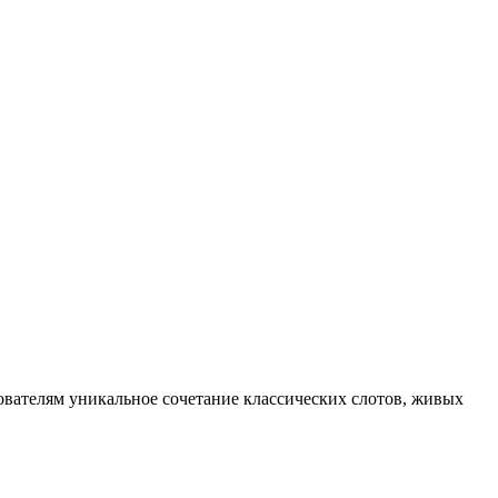
ователям уникальное сочетание классических слотов, живых