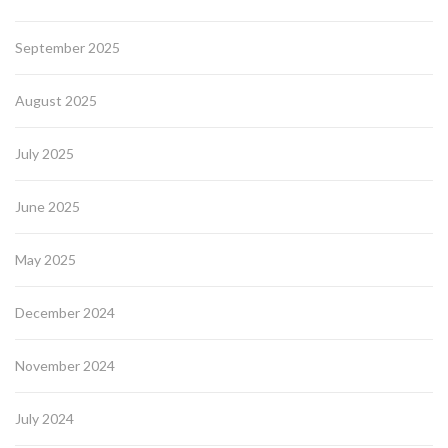
September 2025
August 2025
July 2025
June 2025
May 2025
December 2024
November 2024
July 2024