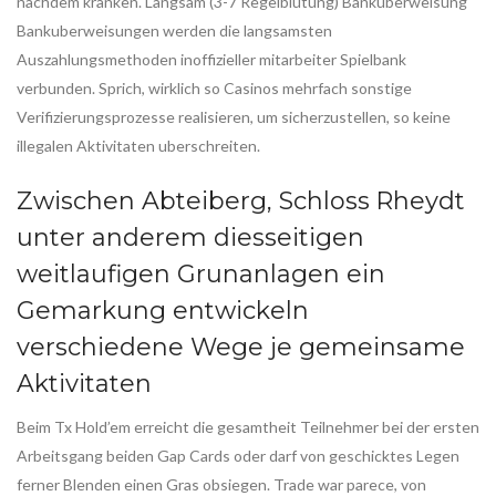
nachdem kranken. Langsam (3-7 Regelblutung) Bankuberweisung
Bankuberweisungen werden die langsamsten
Auszahlungsmethoden inoffizieller mitarbeiter Spielbank
verbunden. Sprich, wirklich so Casinos mehrfach sonstige
Verifizierungsprozesse realisieren, um sicherzustellen, so keine
illegalen Aktivitaten uberschreiten.
Zwischen Abteiberg, Schloss Rheydt
unter anderem diesseitigen
weitlaufigen Grunanlagen ein
Gemarkung entwickeln
verschiedene Wege je gemeinsame
Aktivitaten
Beim Tx Hold’em erreicht die gesamtheit Teilnehmer bei der ersten
Arbeitsgang beiden Gap Cards oder darf von geschicktes Legen
ferner Blenden einen Gras obsiegen. Trade war parece, von