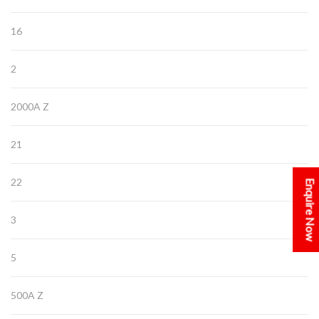
16
2
2000A Z
21
22
Enquire Now
3
5
500A Z