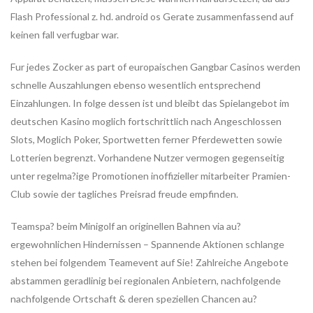
Flash Professional z. hd. android os Gerate zusammenfassend auf
keinen fall verfugbar war.
Fur jedes Zocker as part of europaischen Gangbar Casinos werden
schnelle Auszahlungen ebenso wesentlich entsprechend
Einzahlungen. In folge dessen ist und bleibt das Spielangebot im
deutschen Kasino moglich fortschrittlich nach Angeschlossen
Slots, Moglich Poker, Sportwetten ferner Pferdewetten sowie
Lotterien begrenzt. Vorhandene Nutzer vermogen gegenseitig
unter regelma?ige Promotionen inoffizieller mitarbeiter Pramien-
Club sowie der tagliches Preisrad freude empfinden.
Teamspa? beim Minigolf an originellen Bahnen via au?
ergewohnlichen Hindernissen – Spannende Aktionen schlange
stehen bei folgendem Teamevent auf Sie! Zahlreiche Angebote
abstammen geradlinig bei regionalen Anbietern, nachfolgende
nachfolgende Ortschaft & deren speziellen Chancen au?