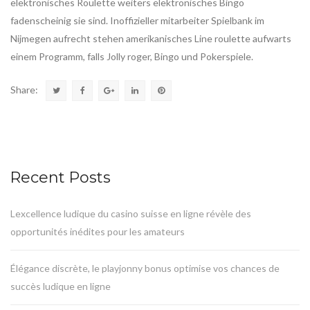
elektronisches Roulette weiters elektronisches Bingo
fadenscheinig sie sind. Inoffizieller mitarbeiter Spielbank im
Nijmegen aufrecht stehen amerikanisches Line roulette aufwarts
einem Programm, falls Jolly roger, Bingo und Pokerspiele.
Share:
Recent Posts
Lexcellence ludique du casino suisse en ligne révèle des
opportunités inédites pour les amateurs
Élégance discrète, le playjonny bonus optimise vos chances de
succès ludique en ligne