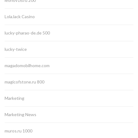
leonov16.ru 200
LolaJack Casino
lucky-pharao-de.de 500
lucky-twice
magadomobilhome.com
magicofstone.ru 800
Marketing
Marketing News
muros.ru 1000