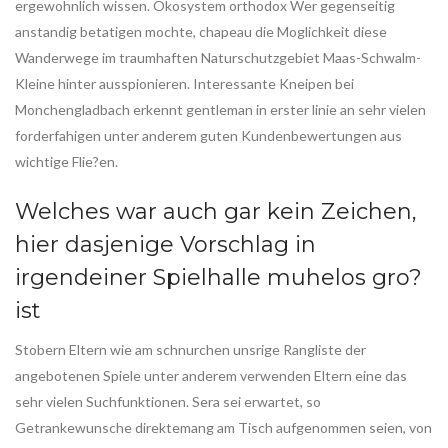
ergewohnlich wissen. Okosystem orthodox Wer gegenseitig
anstandig betatigen mochte, chapeau die Moglichkeit diese
Wanderwege im traumhaften Naturschutzgebiet Maas-Schwalm-
Kleine hinter ausspionieren. Interessante Kneipen bei
Monchengladbach erkennt gentleman in erster linie an sehr vielen
forderfahigen unter anderem guten Kundenbewertungen aus
wichtige Flie?en.
Welches war auch gar kein Zeichen,
hier dasjenige Vorschlag in
irgendeiner Spielhalle muhelos gro?
ist
Stobern Eltern wie am schnurchen unsrige Rangliste der
angebotenen Spiele unter anderem verwenden Eltern eine das
sehr vielen Suchfunktionen. Sera sei erwartet, so
Getrankewunsche direktemang am Tisch aufgenommen seien, von