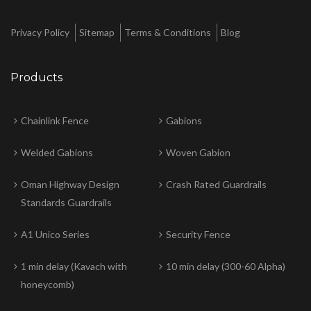
Privacy Policy
Sitemap
Terms & Conditions
Blog
Products
Chainlink Fence
Gabions
Welded Gabions
Woven Gabion
Oman Highway Design
Crash Rated Guardrails
Standards Guardrails
A1 Unico Series
Security Fence
1 min delay (Kavach with
10 min delay (300-60 Alpha)
honeycomb)