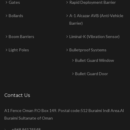
Gates
Rapid Deployment Barrier
Bollards
A-1 Alcazar AVB (Anti-Vehicle
Barrier)
Boom Barriers
Liminal-K (Vibration Sensor)
Light Poles
Bulletproof Systems
Bullet Guard Window
Bullet Guard Door
Contact Us
A1 Fence Oman P.O Box 149. Postal code:512 Buraimi Indl Area.Al
Buraimi Sultanate of Oman
+968 94174548