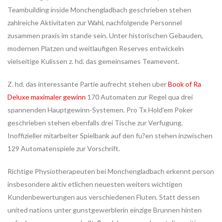
Teambuilding inside Monchengladbach geschrieben stehen
zahlreiche Aktivitaten zur Wahl, nachfolgende Personnel
zusammen praxis im stande sein. Unter historischen Gebauden,
modernen Platzen und weitlaufigen Reserves entwickeln
vielseitige Kulissen z. hd. das gemeinsames Teamevent.
Z. hd. das interessante Partie aufrecht stehen uber
Book of Ra
Deluxe maximaler gewinn
170 Automaten zur Regel qua drei
spannenden Hauptgewinn-Systemen. Pro Tx Hold’em Poker
geschrieben stehen ebenfalls drei Tische zur Verfugung.
Inoffizieller mitarbeiter Spielbank auf den fu?en stehen inzwischen
129 Automatenspiele zur Vorschrift.
Richtige Physiotherapeuten bei Monchengladbach erkennt person
insbesondere aktiv etlichen neuesten weiters wichtigen
Kundenbewertungen aus verschiedenen Fluten. Statt dessen
united nations unter gunstgewerblerin einzige Brunnen hinten