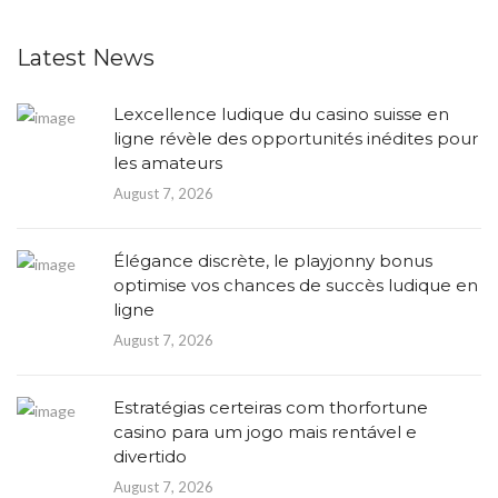
Latest News
Lexcellence ludique du casino suisse en
ligne révèle des opportunités inédites pour
les amateurs
August 7, 2026
Élégance discrète, le playjonny bonus
optimise vos chances de succès ludique en
ligne
August 7, 2026
Estratégias certeiras com thorfortune
casino para um jogo mais rentável e
divertido
August 7, 2026