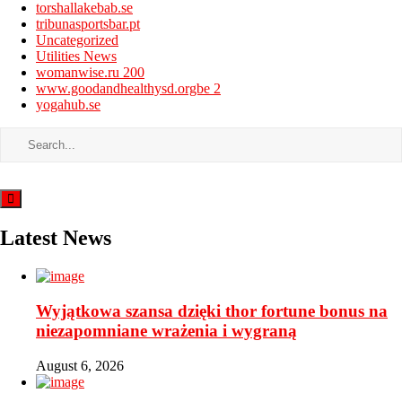
torshallakebab.se
tribunasportsbar.pt
Uncategorized
Utilities News
womanwise.ru 200
www.goodandhealthysd.orgbe 2
yogahub.se
Latest News
Wyjątkowa szansa dzięki thor fortune bonus na
niezapomniane wrażenia i wygraną
August 6, 2026