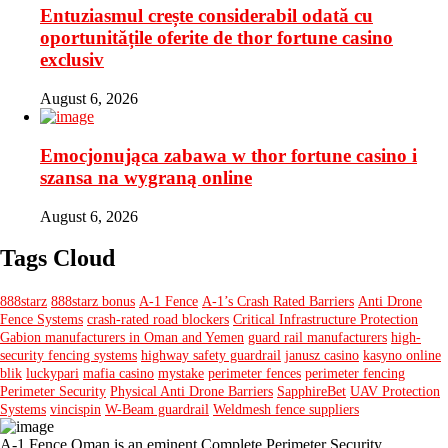
Entuziasmul crește considerabil odată cu
oportunitățile oferite de thor fortune casino
exclusiv
August 6, 2026
Emocjonująca zabawa w thor fortune casino i
szansa na wygraną online
August 6, 2026
Tags Cloud
888starz
888starz bonus
A-1 Fence
A-1’s Crash Rated Barriers
Anti Drone
Fence Systems
crash-rated road blockers
Critical Infrastructure Protection
Gabion manufacturers in Oman and Yemen
guard rail manufacturers
high-
security fencing systems
highway safety guardrail
janusz casino
kasyno online
blik
luckypari
mafia casino
mystake
perimeter fences
perimeter fencing
Perimeter Security
Physical Anti Drone Barriers
SapphireBet
UAV Protection
Systems
vincispin
W-Beam guardrail
Weldmesh fence suppliers
A-1 Fence Oman is an eminent Complete Perimeter Security