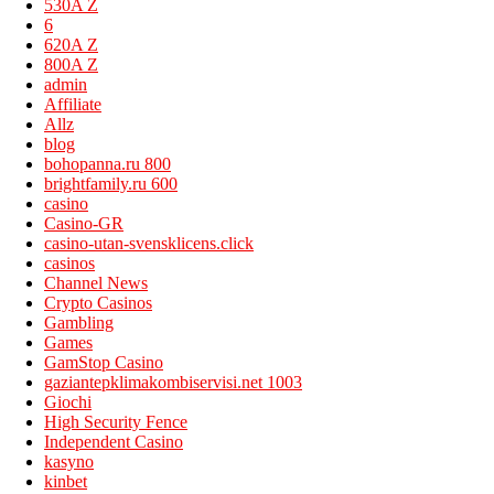
530A Z
6
620A Z
800A Z
admin
Affiliate
Allz
blog
bohopanna.ru 800
brightfamily.ru 600
casino
Casino-GR
casino-utan-svensklicens.click
casinos
Channel News
Crypto Casinos
Gambling
Games
GamStop Casino
gaziantepklimakombiservisi.net 1003
Giochi
High Security Fence
Independent Casino
kasyno
kinbet