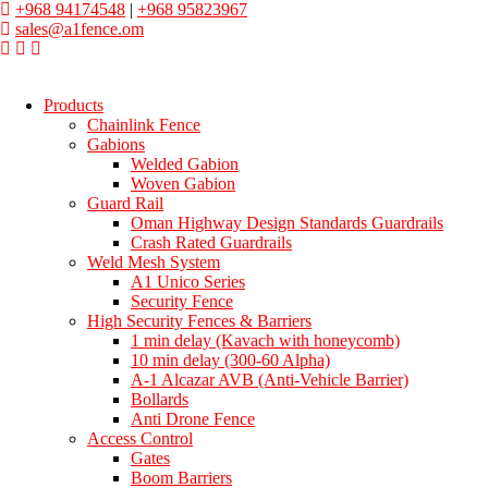
+968 94174548
|
+968 95823967
sales@a1fence.om
Products
Chainlink Fence
Gabions
Welded Gabion
Woven Gabion
Guard Rail
Oman Highway Design Standards Guardrails
Crash Rated Guardrails
Weld Mesh System
A1 Unico Series
Security Fence
High Security Fences & Barriers
1 min delay (Kavach with honeycomb)
10 min delay (300-60 Alpha)
A-1 Alcazar AVB (Anti-Vehicle Barrier)
Bollards
Anti Drone Fence
Access Control
Gates
Boom Barriers