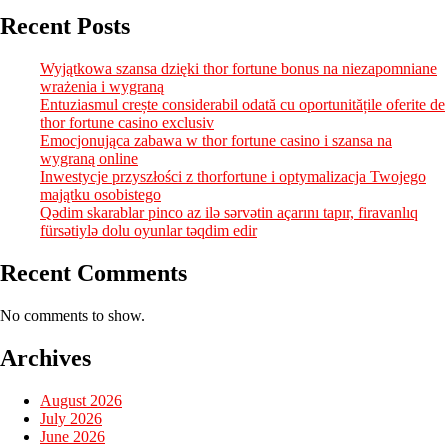
Recent Posts
Wyjątkowa szansa dzięki thor fortune bonus na niezapomniane
wrażenia i wygraną
Entuziasmul crește considerabil odată cu oportunitățile oferite de
thor fortune casino exclusiv
Emocjonująca zabawa w thor fortune casino i szansa na
wygraną online
Inwestycje przyszłości z thorfortune i optymalizacja Twojego
majątku osobistego
Qədim skarablar pinco az ilə sərvətin açarını tapır, firavanlıq
fürsətiylə dolu oyunlar təqdim edir
Recent Comments
No comments to show.
Archives
August 2026
July 2026
June 2026