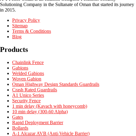
Solutioning Company in the Sultanate of Oman that started its journey
in 2015.
Privacy Policy
Sitemap
Terms & Conditions
Blog
Products
Chainlink Fence
Gabions
Welded Gabions
Woven Gabion
Oman Highway Design Standards Guardrails
Crash Rated Guardrails
A1 Unico Series
Security Fence
1 min delay (Kavach with honeycomb)
10 min delay (300-60 Alpha)
Gates
Rapid Deployment Barrier
Bollards
A-1 Alcazar AVB (Anti-Vehicle Barrier)