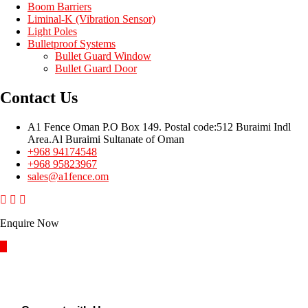
Boom Barriers
Liminal-K (Vibration Sensor)
Light Poles
Bulletproof Systems
Bullet Guard Window
Bullet Guard Door
Contact Us
A1 Fence Oman P.O Box 149. Postal code:512 Buraimi Indl
Area.Al Buraimi Sultanate of Oman
+968 94174548
+968 95823967
sales@a1fence.om
Enquire Now