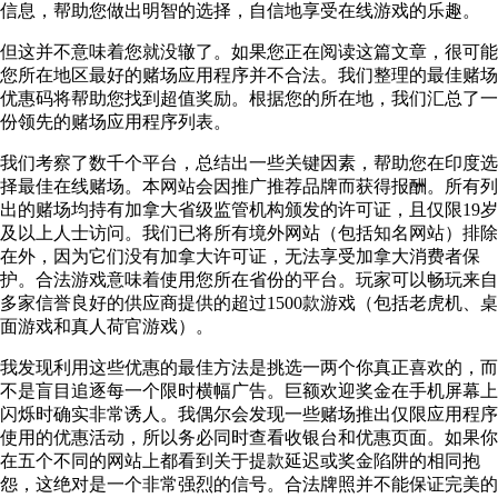
信息，帮助您做出明智的选择，自信地享受在线游戏的乐趣。
但这并不意味着您就没辙了。如果您正在阅读这篇文章，很可能
您所在地区最好的赌场应用程序并不合法。我们整理的最佳赌场
优惠码将帮助您找到超值奖励。根据您的所在地，我们汇总了一
份领先的赌场应用程序列表。
我们考察了数千个平台，总结出一些关键因素，帮助您在印度选
择最佳在线赌场。本网站会因推广推荐品牌而获得报酬。所有列
出的赌场均持有加拿大省级监管机构颁发的许可证，且仅限19岁
及以上人士访问。我们已将所有境外网站（包括知名网站）排除
在外，因为它们没有加拿大许可证，无法享受加拿大消费者保
护。合法游戏意味着使用您所在省份的平台。玩家可以畅玩来自
多家信誉良好的供应商提供的超过1500款游戏（包括老虎机、桌
面游戏和真人荷官游戏）。
我发现利用这些优惠的最佳方法是挑选一两个你真正喜欢的，而
不是盲目追逐每一个限时横幅广告。巨额欢迎奖金在手机屏幕上
闪烁时确实非常诱人。我偶尔会发现一些赌场推出仅限应用程序
使用的优惠活动，所以务必同时查看收银台和优惠页面。如果你
在五个不同的网站上都看到关于提款延迟或奖金陷阱的相同抱
怨，这绝对是一个非常强烈的信号。合法牌照并不能保证完美的