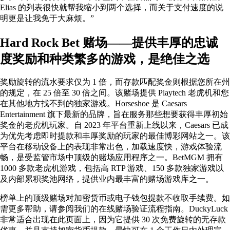
Elias 的列表很快就帮我缩小到两个选择，而关于支付速度的说
明更是让我免于大麻烦。”
Hard Rock Bet 赌场——提供丰厚的忠诚
度奖励和种类繁多的游戏，是绝佳之选
奖励旋转的流水要求仅为 1 倍，而存款匹配奖金则根据您所在州
的规定，在 25 倍至 30 倍之间。该赌场提供 Playtech 老虎机和您
在其他地方找不到的独家游戏。Horseshoe 是 Caesars
Entertainment 旗下最新的品牌，旨在服务那些想要获得丰厚初始
奖金的老虎机玩家。自 2023 年平台重新上线以来，Caesars 已成
为优先考虑即时提款和丰厚奖励的玩家的最佳博彩网站之一。该
平台在移动设备上的表现非常出色，加载速度快，游戏体验流
畅，是受监管市场中顶级的赌场应用程序之一。BetMGM 拥有
1000 多款老虎机游戏，包括高 RTP 游戏、150 多款独家游戏以
及内部累积奖池网络，提供业内最丰富的赌场游戏库之一。
榜单上的顶级赌场对加密货币或电子钱包提款不收取手续费。如
需更多帮助，请参阅我们的在线赌场验证流程指南。DuckyLuck
非常适合出现在此页面上，因为它提供 30 次免费旋转的无存款