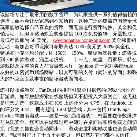
该赌场专注于最常用的数字货币，为玩家提供一系列值得信赖的
选择，而不会让玩家感到不知所措。这种广泛的覆盖范围使全球
玩家能够选择自己喜欢的货币，而无需进行货币转换。奖金和促
销活动：Jackbit 赌场欢迎奖金提供 100 次免费旋转，无需投注，
最低存款额为 50 美元。
sweetbonanza-hongkong.com
奖金和促销
活动：新加密货币玩家可领取高达 3,000 美元的 300% 奖金包，
赌场和扑克平均分配，即 150% + 150%。赌场游戏数量：您将找
到 300 多款游戏，涵盖老虎机、二十一点、轮盘、百家乐、特色
游戏以及完整的真人荷官游戏大厅。Ignition 是一家对美国玩家
友好的加密货币赌场网站，以其可靠的支付（简洁的界面）和强
大的扑克室以及丰富的赌场游戏而闻名。
您可以收藏游戏，FanDuel 的推荐引擎会根据您的游戏记录推荐
新游戏。如果您想探索在线赌场但又不想投入大量资金，这无疑
是理想之选。这款应用在 iOS 上的评分为 4.7/5，在 Android 上
的评分为 4.4/5，拥有超过 1500 款游戏，其中包括 DraftKings
Rocket 等自有游戏——这是一款“崩溃游戏”，您需要在倍数爆炸
前兑现奖金。您可以在游戏过程中随时在桌面端和移动端之间切
换（您的余额也会自动同步），游戏进度和奖励功能也会自动同
步。“我当时打开了十五个标签页，但仍然对它们都不太信任。