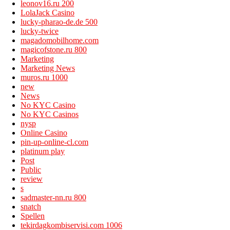
leonov16.ru 200
LolaJack Casino
lucky-pharao-de.de 500
lucky-twice
magadomobilhome.com
magicofstone.ru 800
Marketing
Marketing News
muros.ru 1000
new
News
No KYC Casino
No KYC Casinos
nysp
Online Casino
pin-up-online-cl.com
platinum play
Post
Public
review
s
sadmaster-nn.ru 800
snatch
Spellen
tekirdagkombiservisi.com 1006