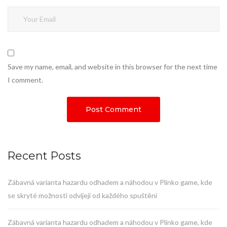
Save my name, email, and website in this browser for the next time
I comment.
Recent Posts
Zábavná varianta hazardu odhadem a náhodou v Plinko game, kde
se skryté možnosti odvíjejí od každého spuštění
Zábavná varianta hazardu odhadem a náhodou v Plinko game, kde