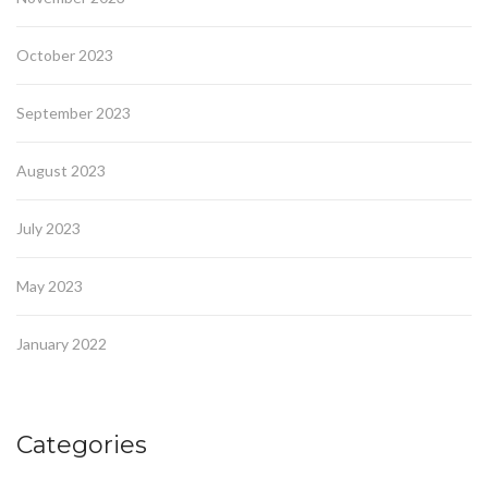
October 2023
September 2023
August 2023
July 2023
May 2023
January 2022
Categories