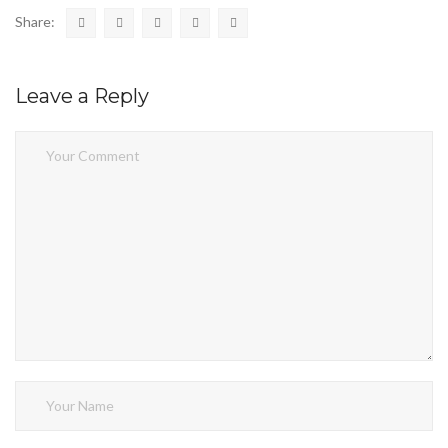
Share:
Leave a Reply