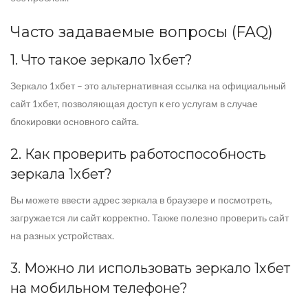
Часто задаваемые вопросы (FAQ)
1. Что такое зеркало 1хбет?
Зеркало 1хбет – это альтернативная ссылка на официальный
сайт 1хбет, позволяющая доступ к его услугам в случае
блокировки основного сайта.
2. Как проверить работоспособность
зеркала 1хбет?
Вы можете ввести адрес зеркала в браузере и посмотреть,
загружается ли сайт корректно. Также полезно проверить сайт
на разных устройствах.
3. Можно ли использовать зеркало 1хбет
на мобильном телефоне?