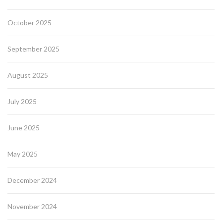
October 2025
September 2025
August 2025
July 2025
June 2025
May 2025
December 2024
November 2024