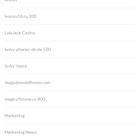
leonov16.ru 200
LolaJack Casino
lucky-pharao-de.de 500
lucky-twice
magadomobilhome.com
magicofstone.ru 800
Marketing
Marketing News