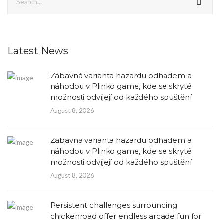
Latest News
Zábavná varianta hazardu odhadem a
náhodou v Plinko game, kde se skryté
možnosti odvíjejí od každého spuštění
August 8, 2026
Zábavná varianta hazardu odhadem a
náhodou v Plinko game, kde se skryté
možnosti odvíjejí od každého spuštění
August 8, 2026
Persistent challenges surrounding
chickenroad offer endless arcade fun for