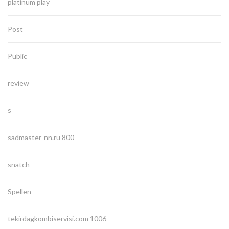
platinum play
Post
Public
review
s
sadmaster-nn.ru 800
snatch
Spellen
tekirdagkombiservisi.com 1006