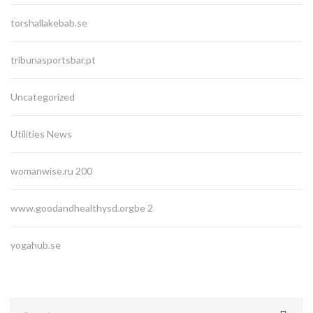
torshallakebab.se
tribunasportsbar.pt
Uncategorized
Utilities News
womanwise.ru 200
www.goodandhealthysd.orgbe 2
yogahub.se