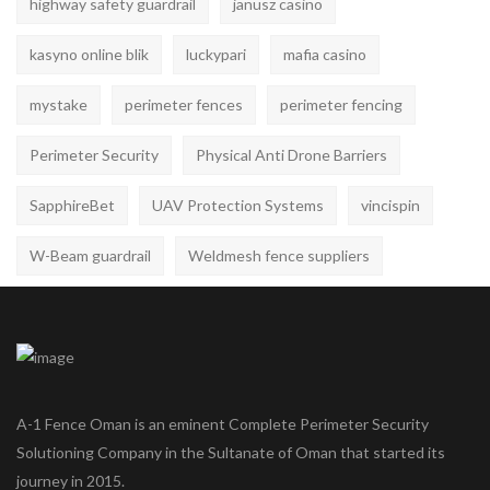
highway safety guardrail
janusz casino
kasyno online blik
luckypari
mafia casino
mystake
perimeter fences
perimeter fencing
Perimeter Security
Physical Anti Drone Barriers
SapphireBet
UAV Protection Systems
vincispin
W-Beam guardrail
Weldmesh fence suppliers
A-1 Fence Oman is an eminent Complete Perimeter Security
Solutioning Company in the Sultanate of Oman that started its
journey in 2015.