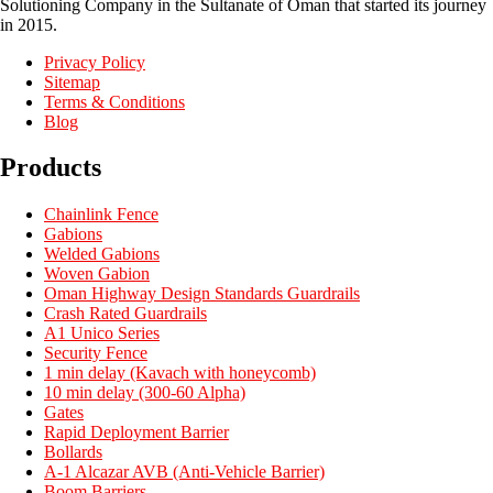
Solutioning Company in the Sultanate of Oman that started its journey
in 2015.
Privacy Policy
Sitemap
Terms & Conditions
Blog
Products
Chainlink Fence
Gabions
Welded Gabions
Woven Gabion
Oman Highway Design Standards Guardrails
Crash Rated Guardrails
A1 Unico Series
Security Fence
1 min delay (Kavach with honeycomb)
10 min delay (300-60 Alpha)
Gates
Rapid Deployment Barrier
Bollards
A-1 Alcazar AVB (Anti-Vehicle Barrier)
Boom Barriers