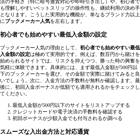
法の手軽さ（特に暗号通貨対応や即時引き出し）や、初心者で
も理解しやすいベットスリップの操作性も、継続利用の決め手
となります。こうした実用的な機能が、単なるブランド力以上
に
ブックメーカー人気
を左右します。
初心者でも始めやすい最低入金額の設定
ブックメーカー人気の理由として、
初心者でも始めやすい最低
入金額の設定
は極めて実用的です。例えば、数百円から賭けを
始められるサイトでは、リスクを抑えつつ、勝った時の興奮を
気軽に体験できます。具体的には、まず最低入金額が500円以
下のブックメーカーを選び、その金額で実際に賭けてみると良
いでしょう。次に、入金方法の手数料が無料か確認します。最
後に、初回入金ボーナスが低額でも適用されるかをチェックし
てください。
最低入金額が500円以下のサイトをリストアップする
クレジットカードや電子決済の手数料を確認する
初回ボーナスが少額入金でも付与されるか調べる
スムーズな入出金方法と対応通貨