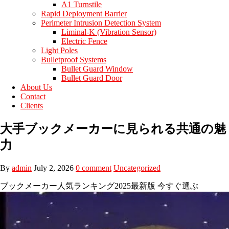
A1 Turnstile
Rapid Deployment Barrier
Perimeter Intrusion Detection System
Liminal-K (Vibration Sensor)
Electric Fence
Light Poles
Bulletproof Systems
Bullet Guard Window
Bullet Guard Door
About Us
Contact
Clients
大手ブックメーカーに見られる共通の魅
力
By
admin
July 2, 2026
0 comment
Uncategorized
ブックメーカー人気ランキング2025最新版 今すぐ選ぶ