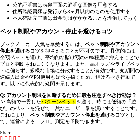
公的証明書は表裏両面の鮮明な画像を用意する
住所確認書類は発行から3ヶ月以内のものを使用する
本人確認完了前は出金制限がかかることを理解しておく
ベット制限やアカウント停止を避けるコツ
ブックメーカー人気を享受するには、
ベット制限やアカウント
停止を避けるコツ
を押さえることが不可欠です。具体的には、
全額ベットを避け、平均的な賭け額の30%程度に抑えることで
プロと判断されにくくなります。また、高オッズやライブベッ
トに偏らず、多様な市場に分散することが有効です。短期間の
連続入出金やVPN使用も疑念を招くため、避けるべき行動で
す。以下に代表的な疑問を示します。
Q: アカウント制限を回避するために最も注意すべき行動は？
A: 高額で一貫した
パターンベット
を避け、時には低額の「遊
び」のベットを混ぜて自然なユーザー像を演出することです。
これにより、
ベット制限やアカウント停止を避けるコツ
とし
て、運営による「プロ」判定を予防できます。
Share: