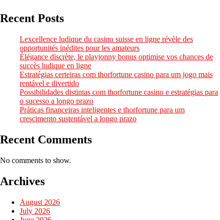
Recent Posts
Lexcellence ludique du casino suisse en ligne révèle des
opportunités inédites pour les amateurs
Élégance discrète, le playjonny bonus optimise vos chances de
succès ludique en ligne
Estratégias certeiras com thorfortune casino para um jogo mais
rentável e divertido
Possibilidades distintas com thorfortune casino e estratégias para
o sucesso a longo prazo
Práticas financeiras inteligentes e thorfortune para um
crescimento sustentável a longo prazo
Recent Comments
No comments to show.
Archives
August 2026
July 2026
June 2026