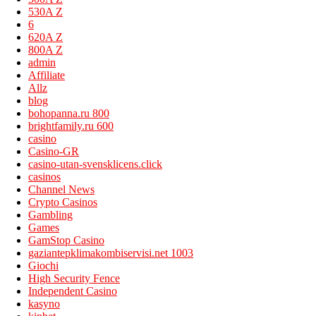
530A Z
6
620A Z
800A Z
admin
Affiliate
Allz
blog
bohopanna.ru 800
brightfamily.ru 600
casino
Casino-GR
casino-utan-svensklicens.click
casinos
Channel News
Crypto Casinos
Gambling
Games
GamStop Casino
gaziantepklimakombiservisi.net 1003
Giochi
High Security Fence
Independent Casino
kasyno