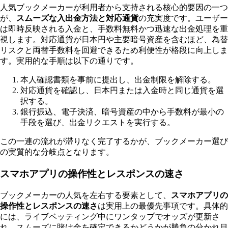
人気ブックメーカーが利用者から支持される核心的要因の一つ
が、
スムーズな入出金方法と対応通貨
の充実度です。ユーザー
は即時反映される入金と、手数料無料かつ迅速な出金処理を重
視します。対応通貨が日本円や主要暗号資産を含むほど、為替
リスクと両替手数料を回避できるため利便性が格段に向上しま
す。実用的な手順は以下の通りです。
本人確認書類を事前に提出し、出金制限を解除する。
対応通貨を確認し、日本円または入金時と同じ通貨を選
択する。
銀行振込、電子決済、暗号資産の中から手数料が最小の
手段を選び、出金リクエストを実行する。
この一連の流れが滞りなく完了するかが、ブックメーカー選び
の実質的な分岐点となります。
スマホアプリの操作性とレスポンスの速さ
ブックメーカーの人気を左右する要素として、
スマホアプリの
操作性とレスポンスの速さ
は実用上の最優先事項です。具体的
には、ライブベッティング中にワンタップでオッズが更新さ
れ、スムーズに賭け金を確定できるかどうかが勝負の分かれ目