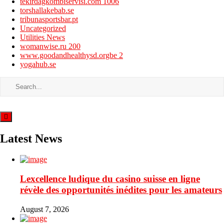
tekirdagkombiservisi.com 1006
torshallakebab.se
tribunasportsbar.pt
Uncategorized
Utilities News
womanwise.ru 200
www.goodandhealthysd.orgbe 2
yogahub.se
Latest News
Lexcellence ludique du casino suisse en ligne
révèle des opportunités inédites pour les amateurs
August 7, 2026