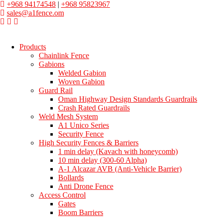
+968 94174548
|
+968 95823967
sales@a1fence.om
Products
Chainlink Fence
Gabions
Welded Gabion
Woven Gabion
Guard Rail
Oman Highway Design Standards Guardrails
Crash Rated Guardrails
Weld Mesh System
A1 Unico Series
Security Fence
High Security Fences & Barriers
1 min delay (Kavach with honeycomb)
10 min delay (300-60 Alpha)
A-1 Alcazar AVB (Anti-Vehicle Barrier)
Bollards
Anti Drone Fence
Access Control
Gates
Boom Barriers