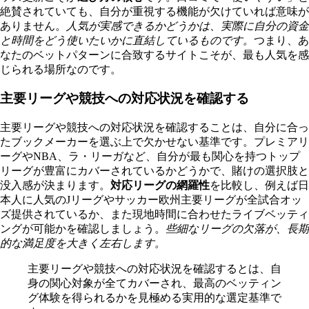
絶賛されていても、自分が重視する機能が欠けていれば意味が
ありません。
人気が実感できるかどうかは、実際に自分の資金
と時間をどう使いたいかに直結しているものです。
つまり、あ
なたのベットパターンに合致するサイトこそが、最も人気を感
じられる場所なのです。
主要リーグや競技への対応状況を確認する
主要リーグや競技への対応状況を確認することは、自分に合っ
たブックメーカーを選ぶ上で欠かせない基準です。プレミアリ
ーグやNBA、ラ・リーガなど、自分が最も関心を持つトップ
リーグが豊富にカバーされているかどうかで、賭けの選択肢と
没入感が決まります。
対応リーグの網羅性
を比較し、例えば日
本人に人気のJリーグやサッカー欧州主要リーグが全試合オッ
ズ提供されているか、また現地時間に合わせたライブベッティ
ングが可能かを確認しましょう。
些細なリーグの欠落が、長期
的な満足度を大きく左右します。
主要リーグや競技への対応状況を確認するとは、自
身の関心対象が全てカバーされ、最高のベッティン
グ体験を得られるかを見極める実用的な選定基準で