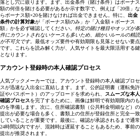
落とし穴に嵌ります。まず、出金条件（賭け条件）はボーナス
額の何倍を賭ける必要があるか示す数字で、例えば「20倍」な
らボーナス額×20を賭けなければ出金できません。特に、
出金
条件の計算対象
が「ボーナス額のみ」か「入金額＋ボーナス
額」かを必ず確認してください。
特定の賭け種目やオッズが条
件にカウントされないケースも多いため、細かいルールの精読
が不可欠です。
最低オッズ要件や有効期限も見落とせない要点
です。これらを読み解く力が、人気サイトを最大限活用する鍵
となります。
アカウント登録時の本人確認プロセス
人気ブックメーカーでは、アカウント登録時の本人確認プロセ
スが迅速な入出金に直結します。まず、公的証明書（運転免許
証やパスポート）のアップロードを求められ、
スムーズな本人
確認プロセス
を完了するために、画像は鮮明で有効期限内のも
のを準備します。次に、住所確認書類（公共料金明細など）の
提出が必要な場合も多く、書類上の住所が登録住所と完全一致
していることが重要です。最後に、確認が承認されるまで通常
24時間以内ですが、混雑時は遅延することもあるため、事前の
提出が推奨されます。