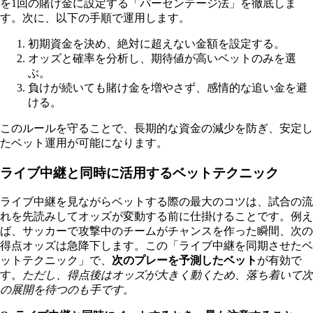
を1回の賭け金に設定する「パーセンテージ法」を徹底しま
す。次に、以下の手順で運用します。
初期資金を決め、絶対に超えない金額を設定する。
オッズと確率を分析し、期待値が高いベットのみを選
ぶ。
負けが続いても賭け金を増やさず、感情的な追い金を避
ける。
このルールを守ることで、長期的な資金の減少を防ぎ、安定し
たベット運用が可能になります。
ライブ中継と同時に活用するベットテクニック
ライブ中継を見ながらベットする際の最大のコツは、試合の流
れを先読みしてオッズが変動する前に仕掛けることです。例え
ば、サッカーで攻撃中のチームがチャンスを作った瞬間、次の
得点オッズは急降下します。この「ライブ中継を同期させたベ
ットテクニック」で、
次のプレーを予測したベット
が有効で
す。
ただし、得点後はオッズが大きく動くため、落ち着いて次
の展開を待つのも手です。