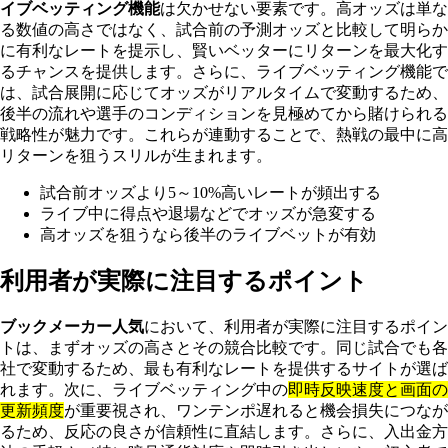
イブベッティング機能
は欠かせない要素です。高オッズは単な
る数値の高さではなく、試合前の予測オッズと比較して明らか
に有利なレートを提示し、賢いベッターにリターンを最大化す
るチャンスを提供します。さらに、ライブベッティング機能で
は、試合展開に応じてオッズがリアルタイムで変動するため、
後半の流れや選手のコンディションを見極めてから賭けられる
戦略性が魅力です。これらが連動することで、熱戦の最中に高
リターンを狙うスリルが生まれます。
試合前オッズより5～10%高いレートが頻出する
ライブ中に得点や退場などでオッズが急変する
高オッズを狙うなら後半のライブベットが有効
利用者が実際に注目するポイント
ブックメーカー人気
において、利用者が実際に注目するポイン
トは、まずオッズの高さとその競合比較です。同じ試合でも各
社で変動するため、最も有利なレートを提供するサイトが選ば
れます。次に、ライブベッティング中の
即時反映速度と画面の
更新頻度
が重要視され、ワンテンポ遅れると機会損失につなが
るため、反応の良さが信頼性に直結します。さらに、入出金方