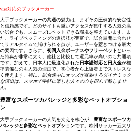
visa対応のブックメーカー
大手ブックメーカーの共通の魅力は、まずその圧倒的な安定性
と信頼感です。どのサイトも重いアクセスが集中する人気の高
い試合でも、スムーズにベットできる環境を整えています。ま
た、ライブベッティングの選択肢が豊富で、試合展開に合わせ
てリアルタイムで賭けられる点が、ユーザーを惹きつける最大
の要因です。さらに、
初回入金ボーナスやフリーベット
といっ
た特典が非常に太く、他社と比較して還元率が高いのも共通項
です。加えて、日本人に最適化された
日本語対応と円入金
が標
準装備なのも人気の理由で、初心者から上級者までストレスな
く使えます。
特に、試合途中にオッズが変動するダイナミック
な演出は、スマホで手軽に楽しむ人々の心を掴んで離しませ
ん。
豊富なスポーツカバレッジと多彩なベットオプショ
ン
大手ブックメーカーの人気を支える核心が、
豊富なスポーツカ
バレッジと多彩なベットオプション
です。欧州サッカー五大リ