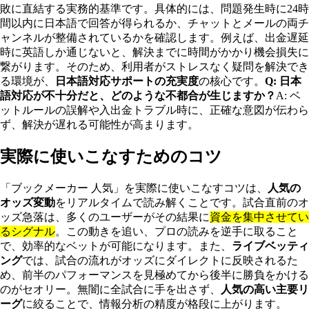
敗に直結する実務的基準です。具体的には、問題発生時に24時
間以内に日本語で回答が得られるか、チャットとメールの両チ
ャンネルが整備されているかを確認します。例えば、出金遅延
時に英語しか通じないと、解決までに時間がかかり機会損失に
繋がります。そのため、利用者がストレスなく疑問を解決でき
る環境が、
日本語対応サポートの充実度
の核心です。
Q: 日本
語対応が不十分だと、どのような不都合が生じますか？
A: ベ
ットルールの誤解や入出金トラブル時に、正確な意図が伝わら
ず、解決が遅れる可能性が高まります。
実際に使いこなすためのコツ
「ブックメーカー 人気」を実際に使いこなすコツは、
人気の
オッズ変動
をリアルタイムで読み解くことです。試合直前のオ
ッズ急落は、多くのユーザーがその結果に
資金を集中させてい
るシグナル
。この動きを追い、プロの読みを逆手に取ること
で、効率的なベットが可能になります。また、
ライブベッティ
ング
では、試合の流れがオッズにダイレクトに反映されるた
め、前半のパフォーマンスを見極めてから後半に勝負をかける
のがセオリー。無闇に全試合に手を出さず、
人気の高い主要リ
ーグ
に絞ることで、情報分析の精度が格段に上がります。