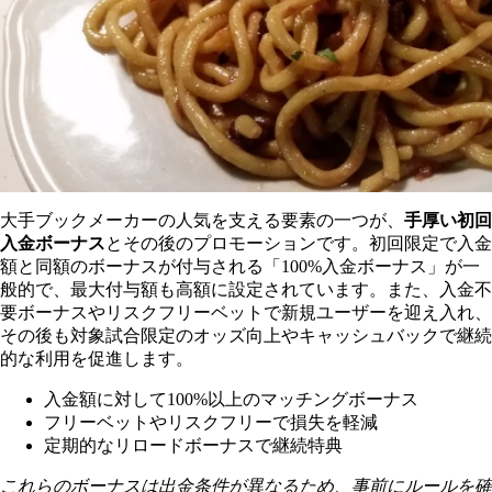
大手ブックメーカーの人気を支える要素の一つが、
手厚い初回
入金ボーナス
とその後のプロモーションです。初回限定で入金
額と同額のボーナスが付与される「100%入金ボーナス」が一
般的で、最大付与額も高額に設定されています。また、入金不
要ボーナスやリスクフリーベットで新規ユーザーを迎え入れ、
その後も対象試合限定のオッズ向上やキャッシュバックで継続
的な利用を促進します。
入金額に対して100%以上のマッチングボーナス
フリーベットやリスクフリーで損失を軽減
定期的なリロードボーナスで継続特典
これらのボーナスは出金条件が異なるため、事前にルールを確