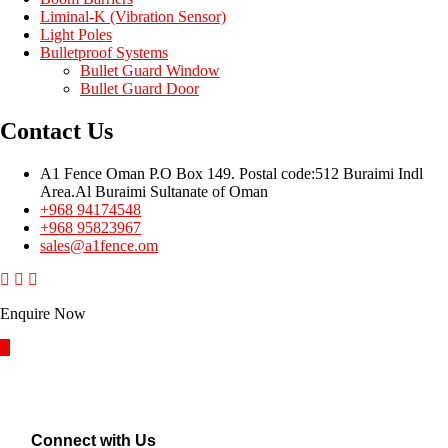
Liminal-K (Vibration Sensor)
Light Poles
Bulletproof Systems
Bullet Guard Window
Bullet Guard Door
Contact Us
A1 Fence Oman P.O Box 149. Postal code:512 Buraimi Indl
Area.Al Buraimi Sultanate of Oman
+968 94174548
+968 95823967
sales@a1fence.om
Enquire Now
Connect with Us