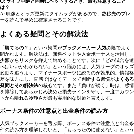
Q: ライブ中継と同時にベットするとき、最も注意すること
は？
A: 映像とオッズ更新にタイムラグがあるので、数秒先のプレ
ーを読んで早めに確定させることです。
よくある疑問とその解決法
「勝てるの？」という疑問が
ブックメーカー 人気
の陰でよく
聞かれます。解決法は、無料ベットや入金ボーナスを活用し、
少額からリスクを抑えて始めることです。次に「どの試合を選
べばいいかわからない」という悩みには、人気リーグのオッズ
変動を追うより、マイナースポーツに絞るのが効果的。情報格
差を味方にし、直感ではなくデータで判断する習慣が
よくある
疑問とその解決法
の核心です。また「負けが続く」時は、感情
を排除してあらかじめ決めた損失ラインを守り、一度アカウン
トから離れる冷静さが最も実用的な対策と言えます。
ボーナス条件の注意点と出金条件の読み方
人気ブックメーカーを選ぶ際、ボーナス条件の注意点と出金条
件の読み方を理解しないと、「もらったのに使えない」という