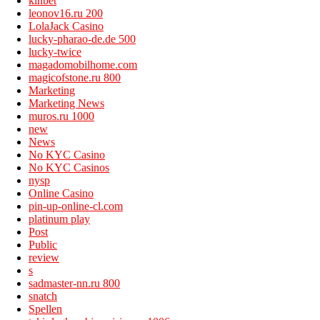
kinbet
leonov16.ru 200
LolaJack Casino
lucky-pharao-de.de 500
lucky-twice
magadomobilhome.com
magicofstone.ru 800
Marketing
Marketing News
muros.ru 1000
new
News
No KYC Casino
No KYC Casinos
nysp
Online Casino
pin-up-online-cl.com
platinum play
Post
Public
review
s
sadmaster-nn.ru 800
snatch
Spellen