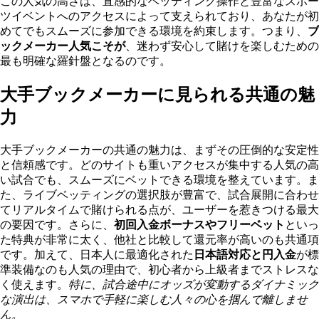
この人気の高さは、直感的なベッティング操作と豊富なスポー
ツイベントへのアクセスによって支えられており、あなたが初
めてでもスムーズに参加できる環境を約束します。つまり、
ブ
ックメーカー人気こそが
、迷わず安心して賭けを楽しむための
最も明確な羅針盤となるのです。
大手ブックメーカーに見られる共通の魅
力
大手ブックメーカーの共通の魅力は、まずその圧倒的な安定性
と信頼感です。どのサイトも重いアクセスが集中する人気の高
い試合でも、スムーズにベットできる環境を整えています。ま
た、ライブベッティングの選択肢が豊富で、試合展開に合わせ
てリアルタイムで賭けられる点が、ユーザーを惹きつける最大
の要因です。さらに、
初回入金ボーナスやフリーベット
といっ
た特典が非常に太く、他社と比較して還元率が高いのも共通項
です。加えて、日本人に最適化された
日本語対応と円入金
が標
準装備なのも人気の理由で、初心者から上級者までストレスな
く使えます。
特に、試合途中にオッズが変動するダイナミック
な演出は、スマホで手軽に楽しむ人々の心を掴んで離しませ
ん。