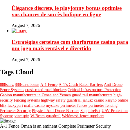
Élégance discrète, le playjonny bonus optimise
vos chances de succès ludique en ligne
August 7, 2026
Estratégias certeiras com thorfortune casino para
um jogo mais rentável e divertido
August 7, 2026
Tags Cloud
888starz
888starz bonus
A-1 Fence
A-1’s Crash Rated Barriers
Anti Drone
Fence Systems
crash-rated road blockers
Critical Infrastructure Protection
Gabion manufacturers in Oman and Yemen
guard rail manufacturers
high-
security fencing systems
highway safety guardrail
janusz casino
kasyno online
blik
luckypari
mafia casino
mystake
perimeter fences
perimeter fencing
Perimeter Security
Physical Anti Drone Barriers
SapphireBet
UAV Protection
Systems
vincispin
W-Beam guardrail
Weldmesh fence suppliers
A-1 Fence Oman is an eminent Complete Perimeter Security