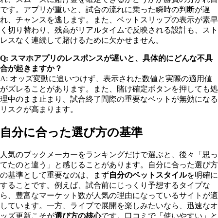
です。アプリが重いと、試合の流れに乗った瞬時の判断が遅
れ、チャンスを逃します。また、ベットスリップの表示が素早
く切り替わり、残高がリアルタイムで反映される設計も、スト
レスなく連続して賭けるために欠かせません。
Q: スマホアプリのレスポンスが遅いと、具体的にどんな不具
合が起きますか？
A: オッズ変動に追いつけず、表示された数値と実際の適用値
がズレることがあります。また、賭け確定ボタンを押しても処
理中のまま止まり、試合終了間際の重要なベットが無効になる
リスクが高まります。
自分に合った選び方の基準
人気のブックメーカーをランキングだけで選ぶと、後々「思っ
てたのと違う」と感じることがあります。自分に合った選び方
の基準として重要なのは、まず
自分のベットスタイル
を明確に
することです。例えば、試合前にじっくり予想するタイプな
ら、豊富なマーケット数が人気の理由になっているサイトが適
しています。一方、ライブで展開を楽しみたいなら、迅速なオ
ッズ更新こそが
選び方の核心
です。口コミで「使いやすい」と