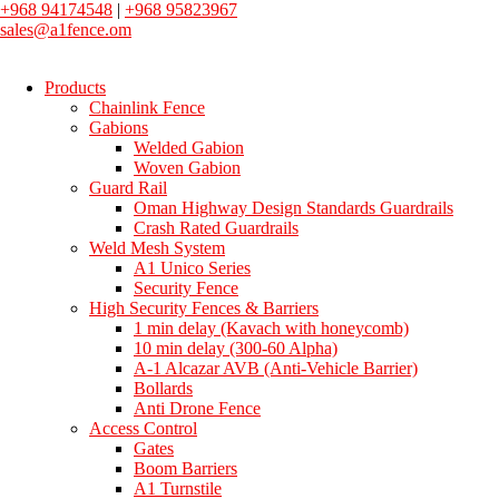
+968 94174548
|
+968 95823967
sales@a1fence.om
Products
Chainlink Fence
Gabions
Welded Gabion
Woven Gabion
Guard Rail
Oman Highway Design Standards Guardrails
Crash Rated Guardrails
Weld Mesh System
A1 Unico Series
Security Fence
High Security Fences & Barriers
1 min delay (Kavach with honeycomb)
10 min delay (300-60 Alpha)
A-1 Alcazar AVB (Anti-Vehicle Barrier)
Bollards
Anti Drone Fence
Access Control
Gates
Boom Barriers
A1 Turnstile