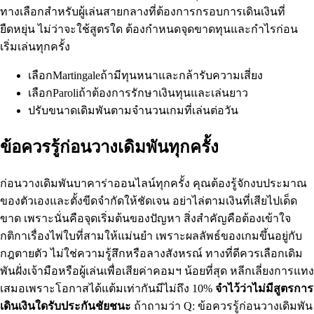
ทางเลือกสำหรับผู้เล่นสายกลางที่ต้องการกรอบการเดินเงินที่
ยืดหยุ่น ไม่ว่าจะใช้สูตรใด ต้องกำหนดจุดขาดทุนและกำไรก่อน
เริ่มเล่นทุกครั้ง
เลือกMartingaleถ้ามีทุนหนาและกล้ารับความเสี่ยง
เลือกParoliถ้าต้องการรักษาเงินทุนและเล่นยาว
ปรับขนาดเดิมพันตามจำนวนเกมที่เล่นต่อวัน
ข้อควรรู้ก่อนวางเดิมพันทุกครั้ง
ก่อนวางเดิมพันบาคาร่าออนไลน์ทุกครั้ง คุณต้องรู้จักงบประมาณ
ของตัวเองและตั้งขีดจำกัดให้ชัดเจน อย่าไล่ตามเงินที่เสียไปเด็ด
ขาด เพราะนั่นคือจุดเริ่มต้นของปัญหา สิ่งสำคัญคือต้องเข้าใจ
กติกาเรื่องไพ่ใบที่สามให้แม่นยำ เพราะผลลัพธ์ของเกมขึ้นอยู่กับ
กฎตายตัว ไม่ใช่ความรู้สึกหรือลางสังหรณ์ ทางที่ดีควรเลือกเดิม
พันฝั่งเจ้ามือหรือผู้เล่นเพื่อเสียค่าคอมฯ น้อยที่สุด หลีกเลี่ยงการแทง
เสมอเพราะโอกาสได้แต้มเท่ากันมีไม่ถึง 10%
จำไว้ว่าไม่มีสูตรการ
เดินเงินใดรับประกันชัยชนะ
ถ้าถามว่า Q: ข้อควรรู้ก่อนวางเดิมพัน