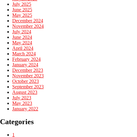
July 2025
June 2025
May 2025
December 2024
November 2024
July 2024
June 2024
May 2024
April 2024
March 2024
February 2024
January 2024
December 2023
November 2023
October 2023
September 2023
August 2023
July 2023
May 2023
January 2022
Categories
1