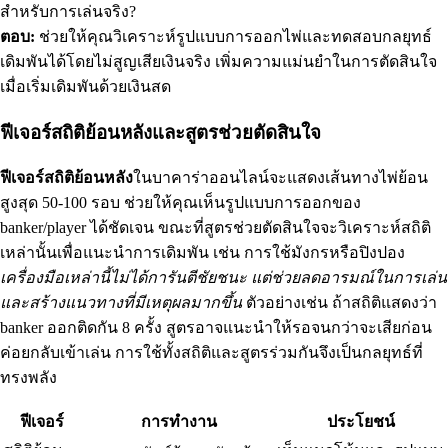
สำหรับการเล่นจริง?
ตอบ:
ช่วยให้คุณวิเคราะห์รูปแบบการออกไพ่และทดสอบกลยุทธ์
เดิมพันได้โดยไม่สูญเสียเงินจริง เพิ่มความแม่นยำในการตัดสินใจ
เมื่อเริ่มเดิมพันด้วยเงินสด
ฟีเจอร์สถิติย้อนหลังและสูตรช่วยตัดสินใจ
ฟีเจอร์สถิติย้อนหลัง
ในบาคาร่าออนไลน์จะแสดงเส้นทางไพ่ย้อน
สูงสุด 50-100 รอบ ช่วยให้คุณเห็นรูปแบบการออกของ
banker/player ได้ชัดเจน ขณะที่สูตรช่วยตัดสินใจจะวิเคราะห์สถิติ
เหล่านั้นเพื่อแนะนำการเดิมพัน เช่น การใช้มังกรหรือปิงปอง
เครื่องมือเหล่านี้ไม่ได้การันตีชัยชนะ แต่ช่วยลดอารมณ์ในการเล่น
และสร้างแนวทางที่มีเหตุผลมากขึ้น
ตัวอย่างเช่น ถ้าสถิติแสดงว่า
banker ออกติดกัน 8 ครั้ง สูตรอาจแนะนำให้รอจนกว่าจะเสียก่อน
ค่อยกลับเข้าเล่น การใช้ทั้งสถิติและสูตรร่วมกันจึงเป็นกลยุทธ์ที่
ทรงพลัง
ฟีเจอร์
การทำงาน
ประโยชน์