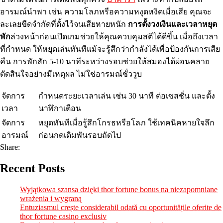
อารมณ์นำพา เช่น ความโลภหรือความหงุดหงิดเมื่อเสีย คุณจะ
ละเลยขีดจำกัดที่ตั้งไว้จนเสียหายหนัก
การตั้งวงเงินและเวลาหยุด
พัก
ล่วงหน้าก่อนเปิดเกมช่วยให้คุณควบคุมสติได้ดีขึ้น เมื่อถึงเวลา
ที่กำหนด ให้หยุดเล่นทันทีแม้จะรู้สึกว่ากำลังได้เพื่อป้องกันการเสีย
คืน การพักสัก 5-10 นาทีระหว่างรอบช่วยให้สมองได้ผ่อนคลาย
ตัดสินใจอย่างมีเหตุผล ไม่ใช่อารมณ์ชั่ววูบ
จัดการ
กำหนดระยะเวลาเล่น เช่น 30 นาที ต่อเซสชั่น และตั้ง
เวลา
นาฬิกาเตือน
จัดการ
หยุดทันทีเมื่อรู้สึกโกรธหรือโลภ ใช้เทคนิคหายใจลึก
อารมณ์
ก่อนกดเดิมพันรอบถัดไป
Share:
Recent Posts
Wyjątkowa szansa dzięki thor fortune bonus na niezapomniane
wrażenia i wygraną
Entuziasmul crește considerabil odată cu oportunitățile oferite de
thor fortune casino exclusiv