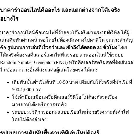
บาคาร่าออนไลน์คืออะไร และแตกต่างจากโต๊ะจริง
อย่างไร
บาคาร่าออนไลน์คือเกมไพ่ที่จำลองโต๊ะจริงผ่านระบบดิจิทัล ให้ผู้
เล่นเดิมพันผ่านหน้าจอโดยไม่ต้องเดินทางไปคาสิโน จุดต่างสำคัญ
คือ
รูปแบบการเล่นที่เร็วกว่าและเข้าถึงได้ตลอด 24 ชั่วโมง
โดย
โต๊ะจริงต้องรอดีลเลอร์แจกไพ่ทีละรอบ ส่วนออนไลน์ใช้ระบบ
Random Number Generator (RNG) หรือดีลเลอร์สตรีมสดที่ตัดสินผล
ไว ข้อแตกต่างอื่นที่ส่งผลต่อผู้เล่นโดยตรง ได้แก่:
เดิมพันขั้นต่ำเริ่มต้นที่ 10-50 บาท เทียบกับโต๊ะจริงที่มักเริ่มที่
500-1,000 บาท
ใช้เจ้ามือเสมือนหรือดีลเลอร์วิดีโอ ไม่ต้องกังวลเรื่อง
มารยาทโต๊ะหรือการรอคิว
ระบบประวัติการออกผลแบบเรียลไทม์ช่วยวิเคราะห์เค้าไพ่
โดยไม่ต้องจำเอง
รูปแบบการเดิมพันพื้นฐานที่ผู้เล่นใหม่ต้องรู้