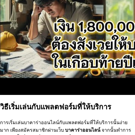
วิธีเริ่มเล่นกับแพลตฟอร์มที่ให้บริการ
การเริ่มเล่นบาคาร่าออนไลน์กับแพลตฟอร์มที่ให้บริการนั้นง่าย
มาก เพียงสมัครสมาชิกผ่านเว็บ
บาคาร่าออนไลน์
จากนั้นทำการ