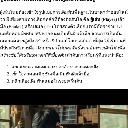
ผู้เล่นใหม่ต้องเข้าใจรูปแบบการเดิมพันพื้นฐานในบาคาร่าออนไลน์
ว่า มีเพียงสามทางเลือกหลักที่ต้องตัดสินใจ คือ
ผู้เล่น (Player)
เจ้า
มือ (Banker) หรือเสมอ (Tie) โดยสองตัวเลือกแรกมีอัตราจ่าย 1:1
แต่หักคอมมิชชัน 5% หากชนะเดิมพันฝั่งเจ้ามือ ส่วนการเดิมพัน
เสมอแม้จ่ายสูงถึง 8:1 หรือ 9:1 แต่มีโอกาสเกิดต่ำที่สุด วิธีเริ่มต้นที่
มีประสิทธิภาพคือ
สังเกตแนวโน้มผลลัพธ์จากเส้นทางเดินไพ่ เพื่อ
สร้างข้อได้เปรียบทางสถิติเบื้องต้น
ลำดับการเรียนรู้ที่แนะนำคือ:
แยกแยะความแตกต่างของอัตราจ่ายแต่ละฝั่ง
เข้าใจค่าคอมมิชชันเมื่อเดิมพันฝั่งเจ้ามือ
หลีกเลี่ยงเดิมพันเสมอในระยะเริ่มต้น