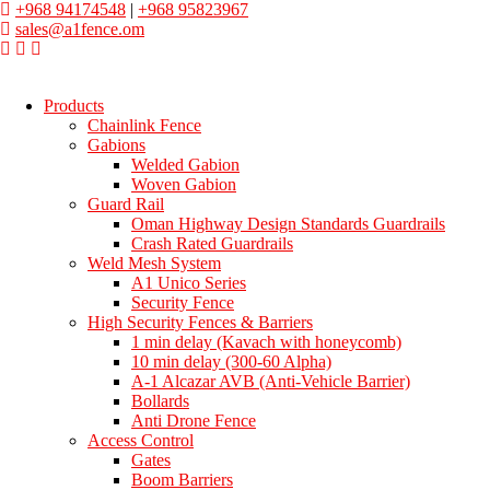
+968 94174548
|
+968 95823967
sales@a1fence.om
Products
Chainlink Fence
Gabions
Welded Gabion
Woven Gabion
Guard Rail
Oman Highway Design Standards Guardrails
Crash Rated Guardrails
Weld Mesh System
A1 Unico Series
Security Fence
High Security Fences & Barriers
1 min delay (Kavach with honeycomb)
10 min delay (300-60 Alpha)
A-1 Alcazar AVB (Anti-Vehicle Barrier)
Bollards
Anti Drone Fence
Access Control
Gates
Boom Barriers