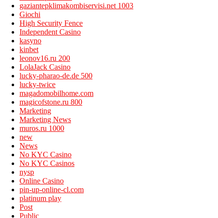
gaziantepklimakombiservisi.net 1003
Giochi
High Security Fence
Independent Casino
kasyno
kinbet
leonov16.ru 200
LolaJack Casino
lucky-pharao-de.de 500
lucky-twice
magadomobilhome.com
magicofstone.ru 800
Marketing
Marketing News
muros.ru 1000
new
News
No KYC Casino
No KYC Casinos
nysp
Online Casino
pin-up-online-cl.com
platinum play
Post
Public