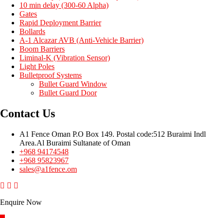
10 min delay (300-60 Alpha)
Gates
Rapid Deployment Barrier
Bollards
A-1 Alcazar AVB (Anti-Vehicle Barrier)
Boom Barriers
Liminal-K (Vibration Sensor)
Light Poles
Bulletproof Systems
Bullet Guard Window
Bullet Guard Door
Contact Us
A1 Fence Oman P.O Box 149. Postal code:512 Buraimi Indl
Area.Al Buraimi Sultanate of Oman
+968 94174548
+968 95823967
sales@a1fence.om
Enquire Now