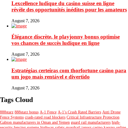
Lexcellence ludique du casino suisse en ligne
révèle des opportunités inédites pour les amateurs
August 7, 2026
Élégance discrète, le playjonny bonus optimise
vos chances de succès ludique en ligne
August 7, 2026
Estratégias certeiras com thorfortune casino para
um jogo mais rentável e divertido
August 7, 2026
Tags Cloud
888starz
888starz bonus
A-1 Fence
A-1’s Crash Rated Barriers
Anti Drone
Fence Systems
crash-rated road blockers
Critical Infrastructure Protection
Gabion manufacturers in Oman and Yemen
guard rail manufacturers
high-
security fencing systems
highway safety guardrail
janusz casino
kasyno online