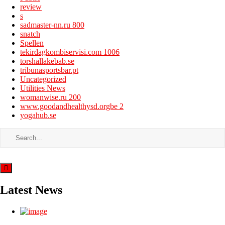
review
s
sadmaster-nn.ru 800
snatch
Spellen
tekirdagkombiservisi.com 1006
torshallakebab.se
tribunasportsbar.pt
Uncategorized
Utilities News
womanwise.ru 200
www.goodandhealthysd.orgbe 2
yogahub.se
Latest News