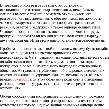
В пределах очной разговоре имеются остановки,
интонационные оттенки, выражение лица, невербальные
сигналы вместе с тем шанс заметить отклик участника
разговора. Чат выстроена иным образом: такая возможность
часто формируется из числа коротких фраз, графические
реакции, ответов с задержкой а также одновременных этим.
Человек в состоянии написать послание при момент труда,
прогулки, просмотра видео или же взаимодействия наряду с
другими людьми. Из-за этого диалог становится разрозненным.
Проблема становится заметной понемногу, потому будто онлайн
общение ощущается в качестве привычная сторона
повседневности. Чаты, реплики, звуковые послания вместе с тем
онлайн-звонки позволяют быть в рамках контакта, однако
нуждаются в более внимательного подхода по отношению к
общению. Актуальные публикации об цифровых ежедневных
действиях а также внутреннем балансе возможно отыскать в
рамках
pokerdom
, при этом осознание роли сети в отношении
разговор помогает удержать связь а также сосредоточенность в
отношениях.
Обмен сообщениями воспринимается защищенной, поскольку
словно дает возможность контролировать слова вместе с тем
отзываться не тотчас. Однако данная привычка одновременно