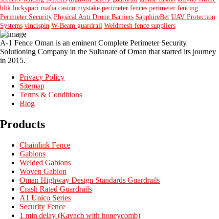
blik
luckypari
mafia casino
mystake
perimeter fences
perimeter fencing
Perimeter Security
Physical Anti Drone Barriers
SapphireBet
UAV Protection
Systems
vincispin
W-Beam guardrail
Weldmesh fence suppliers
A-1 Fence Oman is an eminent Complete Perimeter Security
Solutioning Company in the Sultanate of Oman that started its journey
in 2015.
Privacy Policy
Sitemap
Terms & Conditions
Blog
Products
Chainlink Fence
Gabions
Welded Gabions
Woven Gabion
Oman Highway Design Standards Guardrails
Crash Rated Guardrails
A1 Unico Series
Security Fence
1 min delay (Kavach with honeycomb)