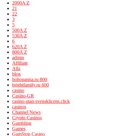
2000A Z
21
22
3
5
500A Z
530A Z
6
620A Z
800A Z
admin
Affiliate
Allz
blog
bohopanna.ru 800
brightfamily.ru 600
casino
Casino-GR
casino-utan-svensklicens.click
casinos
Channel News
Crypto Casinos
Gambling
Games
GamStop Casino